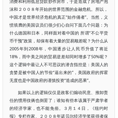
消费和利用低息贷款炒作房市，于是造成了房地产泡
沫和２００８年开始的世界范围的金融危机。所以，
中国才是世界经济危机的真正“始作俑者”。当然，义
愤填膺的美国议员们很少扪心自问下面几个问题：为
什么德国和日本，同样面对着中国的 所谓“不公平货
币干预”政策，却保有着大量的贸易顺差呢？为什么从
2005年到2008年，中国逐步让人民币升值了将近
18%，而中美之间的贸易逆差却同时增多了50%呢？
这个逻辑中最让人不可思议的潜含指控是：美国人的
贪婪是被中国人的节俭“逼出来的”，美国政府的挥霍
无度也是中国政府的谨慎投资“造成的恶果”。
如果以上的逻辑仅仅是政客们煽动民意、推卸责
任的惯用伎俩也倒罢了；谁知有些本该属于严肃学者
的经济学家，也不能免俗。３月１４日，《纽约时
报》专栏作家、２００８年诺贝尔经济学奖获得者保