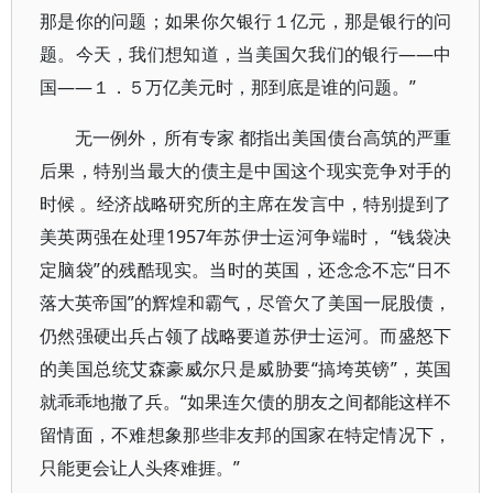
那是你的问题；如果你欠银行１亿元，那是银行的问
题。今天，我们想知道，当美国欠我们的银行――中
国――１．５万亿美元时，那到底是谁的问题。”
无一例外，所有专家 都指出美国债台高筑的严重
后果，特别当最大的债主是中国这个现实竞争对手的
时候 。经济战略研究所的主席在发言中，特别提到了
美英两强在处理1957年苏伊士运河争端时， “钱袋决
定脑袋”的残酷现实。当时的英国，还念念不忘“日不
落大英帝国”的辉煌和霸气，尽管欠了美国一屁股债，
仍然强硬出兵占领了战略要道苏伊士运河。而盛怒下
的美国总统艾森豪威尔只是威胁要“搞垮英镑”，英国
就乖乖地撤了兵。“如果连欠债的朋友之间都能这样不
留情面，不难想象那些非友邦的国家在特定情况下，
只能更会让人头疼难捱。”