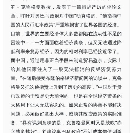
罗－克鲁格曼教授，发表了一篇措辞严厉的评论文
章，呼吁对奥巴马政府对中国“动真格的。”他指摘中
国的人民币汇率政策“严重地损害了世界各国的经济。
目前，世界的主要经济体大多数都陷在流动性不足的
困境中－－一方面面临着经济萧条，但又无法通过降
低利率来复苏经济，因为的相对利率已经接近零了。
而中国，通过用非正当手段来制造贸易盈余，实际上
给其他国家注入了一股无法抵消的反经济复苏力
量。”在随后接受布隆伯格经济新闻网的访谈中，克鲁
格曼又把这通指责上升到了历史的高度，“中国对于货
币政策的干预是史无前例的，也是在全球经济萧条的
大格局下让人无法容忍的。如果正常的协商不能解决
问题，必须做好拿出大棒，威胁其改变政策的实际准
备。”具有讽刺意味的是，克鲁格曼同时又是鼓吹“赤
字越多越好”，并建议奥巴马政府“不计成本借债刺激