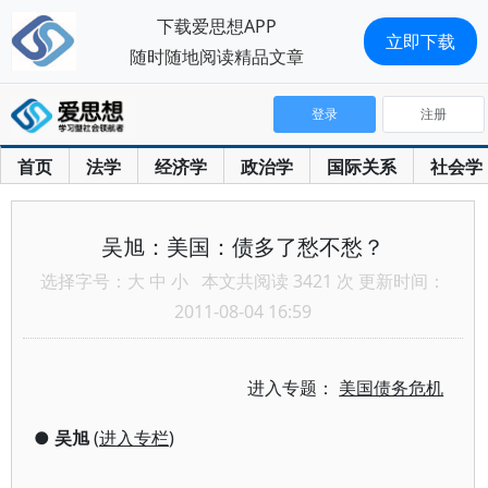
下载爱思想APP
立即下载
随时随地阅读精品文章
登录
注册
首页
法学
经济学
政治学
国际关系
社会学
吴旭：美国：债多了愁不愁？
选择字号：
大
中
小
本文共阅读 3421 次 更新时间：
2011-08-04 16:59
进入专题：
美国债务危机
●
吴旭
(
进入专栏
)