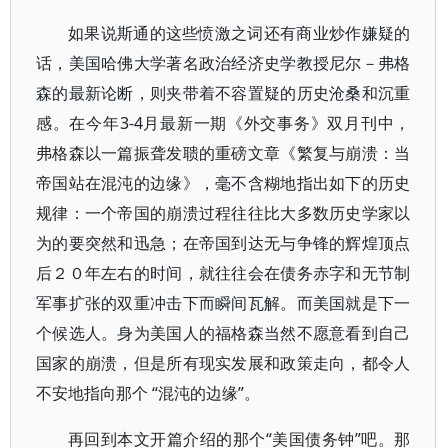
如果说斯通的这些愤激之词还有商业炒作嫌疑的
话，美国哈佛大学著名政治经济史学教授尼尔－弗格
森的最新论断，则夹带着不容置疑的历史沧桑和沉重
感。在今年3-4月最新一期《外交事务》双月刊中，
弗格森以一篇振聋发聩的重磅文章《繁复与崩溃：当
帝国站在混沌的边缘》，毫不含糊地指出如下的历史
规律：一个帝国的崩溃过程往往比大多数历史学家以
为的要突然和迅急；在帝国到达无与争锋的辉煌顶点
后２０年左右的时间，就往往会在债务赤字和无节制
军事扩张的双重冲击下而瞬间瓦解。而美国就是下一
个候选人。身为美国人的福格森当然不愿意看到自己
国家的崩溃，但是所有现实发展和政策走向，都令人
不安地指向那个 “混沌的边缘”。
再回到本文开篇介绍的那个“美国债务钟”吧。那