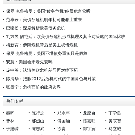
保罗·克鲁格曼：美国“债务危机”纯属危言耸听
范卓云：美债务危机明年初可能卷土重来
巴曙松：深度解析欧美债务危机
刘方昱 阴艳廷：欧美债务危机形成机理及其应对策略的国际比较
梅新育：伊朗危机背后是美主权债危机
保罗·克鲁格曼：美国不堪债务重负只是假象
安慧：美国会未老先衰吗
庞中英：认清美欧危机差异再对症下药
陈清华：把脉2012后危机时代的中国角色与对策
张墨宁：危机面前的政府边界
热门专栏
秦晖
陈行之
郑永年
龙应台
丁学良
曹林
鄢烈山
傅国涌
陈嘉映
黄宗智
于建嵘
陈志武
徐贲
郭宇宽
马立诚