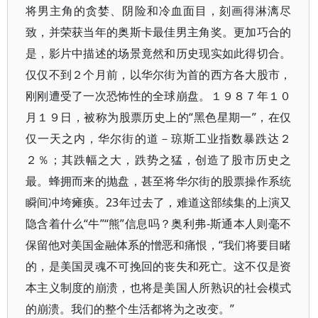
将男主角的贪婪、阴险和冷血面目，刻画得淋漓尽
致，并荣获当年的奥斯卡最佳男主角奖。更加巧合的
是，影片中描述的场景竟然和历史现实如此得切合。
仅仅不到２个月前，以华尔街为首的西方各大股市，
刚刚遭受了一次恐怖性的全球崩盘。１９８７年１０
月１９日，被称为股票历史上的“黑色星期一”，在仅
仅一天之内，华尔街的道－琼斯工业指数暴跌达２
２％；其跌幅之大，跌势之猛，创造了股市历史之
最。蜂拥而来的抛盘，甚至将华尔街的股票操作系统
瞬间冲垮瘫痪。23年过去了，难道这部续集的上演又
隐含着什么“牛”“熊”信息吗？奥利弗-斯通本人则毫不
保留他对美国金融体系的憎恶和痛恨，“我们将要目睹
的，是美国灵魂不可挽回的丧失和死亡。这不仅是资
本主义制度的崩溃，也将是美国人所熟识的社会模式
的崩溃。我们的整个生活都将为之改变。”