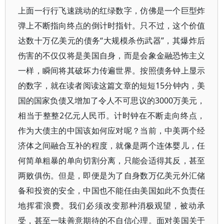
上面一行行飞速跳动的红绿数字，仿佛是一个巨型炸
弹上不断指向终点的倒计时指针。只不过，这个价值
达数十万亿美元的债务“大规模杀伤武器”，其爆炸后
伤害的不仅仅将是美国自身，而是会象金融恐怖主义
一样，瞬间将其破坏力传遍世界。按照债务钟上显示
的数字，就在读者阅读这篇文章的短短15分钟内，美
国的国家负债又增加了令人不可思议的3000万美元，
相当于整整2亿元人民币。计时钟在不断走向终点，
作为大债主的中国该如何应对呢？当前，中美两个经
济体之间融合互补的程度，就像是两个连体婴儿，任
何简单粗暴的单向切割分离，只能会适得其反，甚至
两败俱伤。但是，即便是为了自身数万亿美元外汇储
备和投资的安全，中国也不能任由美国如此不负责任
地挥霍浪费。我们必须改变那种消极观望，被动承
受，甚至一味善意期待的不自信心理。面对美国关于