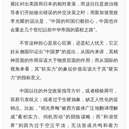
展比衬出美国和日本的相对衰落，而这往往是政治领
导者们开始做出错误的外交决策之时；用新加坡资政
李光耀的说法是，"中国的邻国们都担心，中国也许
会重走几个世纪以前中华帝国的霸权之路"。
不管这种担心是居心叵测，还是杞人忧天，它正
好从侧面印证出"中国梦"的提出，从国内来讲，其精
神层面的作用应该大于物质层面的作用；而从国际的
视角来看，其"软实力"的象征价值应该大于其"硬实
力"的指标意义。
中国以往的外交政策指导方针，或者模棱两可，
容易引发歧义；或者过于生硬抽象，缺乏人性化的促
销点。比如，"韬光养晦"被西方媒体广泛地翻译理解
成"蓄积实力、伺机而动"的阴险谋略；而"和谐世
界"则因为过于空泛平淡，无法形成共鸣和着力