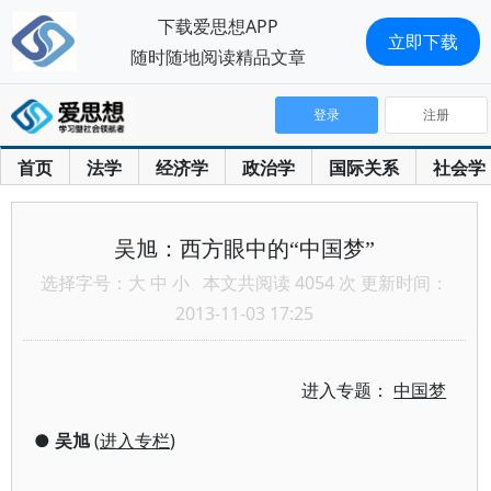
下载爱思想APP
立即下载
随时随地阅读精品文章
登录
注册
首页
法学
经济学
政治学
国际关系
社会学
吴旭：西方眼中的“中国梦”
选择字号：
大
中
小
本文共阅读 4054 次 更新时间：
2013-11-03 17:25
进入专题：
中国梦
●
吴旭
(
进入专栏
)