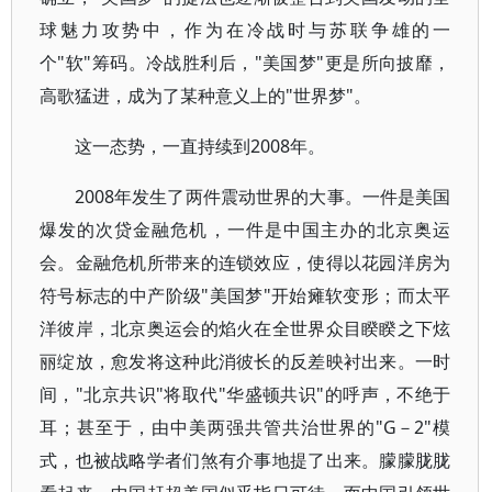
球魅力攻势中，作为在冷战时与苏联争雄的一
个"软"筹码。冷战胜利后，"美国梦"更是所向披靡，
高歌猛进，成为了某种意义上的"世界梦"。
这一态势，一直持续到2008年。
2008年发生了两件震动世界的大事。一件是美国
爆发的次贷金融危机，一件是中国主办的北京奥运
会。金融危机所带来的连锁效应，使得以花园洋房为
符号标志的中产阶级"美国梦"开始瘫软变形；而太平
洋彼岸，北京奥运会的焰火在全世界众目睽睽之下炫
丽绽放，愈发将这种此消彼长的反差映衬出来。一时
间，"北京共识"将取代"华盛顿共识"的呼声，不绝于
耳；甚至于，由中美两强共管共治世界的"G－2"模
式，也被战略学者们煞有介事地提了出来。朦朦胧胧