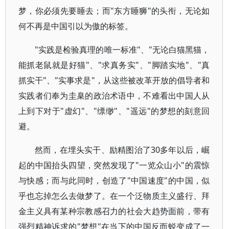
梦，你必须先要睡去；而"东方睡狮"的头衔，无论如
何不再是中国引以为傲的标签。
"实践是检验真理的唯一标准"、"无论白猫黑猫，
能抓老鼠就是好猫"、"求真务实"、"脚踏实地"、"真
抓实干"、"实事求是"，从这些被改革开放的倡导者和
实践者们奉为圭臬的政治术语中，不难看出中国人从
上到下对于"虚幻"、"缥缈"、"遥远"的梦想的刻意回
避。
然而，在埋头实干、励精图治了30多年以后，崛
起的中国抬头四望，突然发现了"一览众山小"的震惊
与快感；而与此同时，创造了"中国速度"的中国，似
乎也忘掉怎么去做梦了。在一个泛物质主义盛行、拜
金主义具有某种宗教感召力的社会大趋势面前，带有
强烈精神诉求的"梦想"在当下的中国反而蜕变成了一