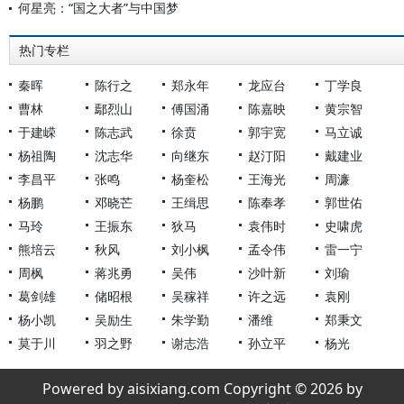
何星亮：“国之大者”与中国梦
热门专栏
秦晖
陈行之
郑永年
龙应台
丁学良
曹林
鄢烈山
傅国涌
陈嘉映
黄宗智
于建嵘
陈志武
徐贲
郭宇宽
马立诚
杨祖陶
沈志华
向继东
赵汀阳
戴建业
李昌平
张鸣
杨奎松
王海光
周濂
杨鹏
邓晓芒
王缉思
陈奉孝
郭世佑
马玲
王振东
狄马
袁伟时
史啸虎
熊培云
秋风
刘小枫
孟令伟
雷一宁
周枫
蒋兆勇
吴伟
沙叶新
刘瑜
葛剑雄
储昭根
吴稼祥
许之远
袁刚
杨小凯
吴励生
朱学勤
潘维
郑秉文
莫于川
羽之野
谢志浩
孙立平
杨光
Powered by aisixiang.com Copyright © 2026 by