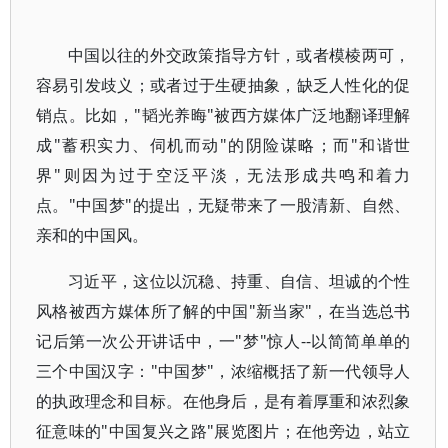
中国以往的外交政策指导方针，或者模棱两可，
容易引发歧义；或者过于生硬抽象，缺乏人性化的促
销点。比如，"韬光养晦"被西方媒体广泛地翻译理解
成"蓄积实力、伺机而动"的阴险谋略；而"和谐世
界"则因为过于空泛平淡，无法形成共鸣和着力
点。"中国梦"的提出，无疑带来了一股清新、自然、
亲和的中国风。
习近平，这位以沉稳、持重、自信、坦诚的个性
风格被西方媒体所了解的中国"新当家"，在当选总书
记后第一次公开讲话中，一"梦"惊人--以简简单单的
三个中国汉字："中国梦"，浓缩概括了新一代领导人
的执政理念和目标。在他身后，是有着厚重和浓烈象
征意味的"中国复兴之路"展览图片；在他旁边，站立