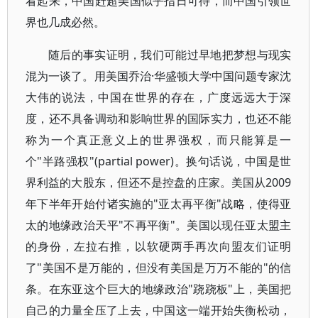
看起来，中国赶超美国似乎指日可待，而中国引领世
界也几成必然。
随后的事实证明，我们可能过早地把梦想与现实
混为一谈了。用美国乔治·华盛顿大学中国问题专家沈
大伟的说法，中国在世界的存在，广度远远大于深
度，还不具备调动和影响世界的国际实力，也还不能
称为一个真正意义上的世界强权，而只能算是一
个"半路强权"(partial power)。换句话说，中国是世
界利益的大股东，但还不是控盘的庄家。美国从2009
年下半年开始付诸实施的"亚太再平衡"战略，使得亚
太的地缘政治天平"不再平衡"。美国以现任亚太盟主
的身份，左拉右推，以软硬两手再次向盟友们证明
了"美国不是万能的，但没有美国是万万不能的"的信
条。在东亚这个巨大的地缘政治"跷跷板"上，美国把
自己的力量全压了上去，中国这一端开始失衡松动，