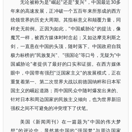
无论被称为是"崛起"还是"复兴"，中国最近30多
年来的高速发展，正冲破一个五百年来所形成的西方
统领世界的历史大周期。其指标意义和颠覆力量，同
样史无前例。正因为如此，"中国威胁论"的提法，像
魔咒一样，被西方媒体时时念起；又如达摩克利斯之
剑，一直悬在中国的头顶，随时落下。中国政府自我
极力标榜的"民族复兴"、"强国论"等口号，无疑为"中
国威胁论"者提供了最好的口实和证据。在西方媒体
眼中，中国带有强烈"泛国家主义"的发展模式，正在
重复着第一、第二次世界大战以前德国纳粹和日本军
国主义的崛起道路；而中国民众中随时爆发出来的、
针对日本和周边国家的民族主义倾向，也为世界新旧
强权之间不可避免的冲突埋下了伏笔。
美国《新闻周刊》在一篇题为"中国的伟大梦
想"的评论中，显然将中国的"强国梦"与周边国家