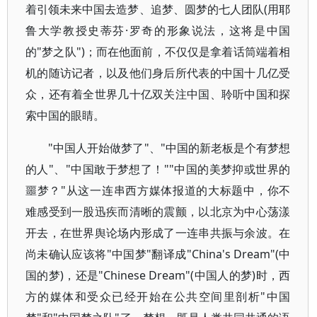
着引领未来中国去造梦、追梦、圆梦的七人团队(用耶
鲁大学教授史蒂芬·罗奇的形象说法，这将是中国
的"梦之队")；而在他面前，不仅仅是拿着话筒端着相
机的随访记者，以及他们身后所代表的中国十几亿受
众，还有着全世界几十亿双关注中国、聆听中国和探
索中国的眼睛。
"中国人开始做梦了"、"中国的新老板是个有梦想
的人"、"中国敢于梦想了！""中国的美梦抑或世界的
噩梦？"从这一连串西方媒体报道的大标题中，你不
难感受到一股迅疾而清晰的震颤，以北京为中心荡漾
开去，在世界舆论场内形成了一连串共振与余波。在
尚未确认应该将"中国梦"翻译成"China's Dream"(中
国的梦)，还是"Chinese Dream"(中国人的梦)时，西
方的媒体和受众已经开始在公共空间里剖析"中国