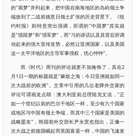
的"噩梦"并列起来，把中国在南海地区的岛屿领土争
端放到了二战前德意日领土扩张的历史背景下。《纽
约时报》则特意突出强调，所谓的"中国梦"其实就
是"强国梦"和"强军梦"，而"习的讲话以及其背后所调
动起来的强大宣传攻势，必然让亚洲国家，以及美国
这一太平洋地区的主导军事强权，忧心忡忡"。
而《时代》周刊的评论就更不加掩饰了，其在2
月1日一期的标题就是"麻烦之海：今日亚洲就如同一
次大战前的欧洲"。文章中引用的几位老牌外交家的
评论可谓画龙点睛：澳大利亚前总理陆克文说，"正
如一个世纪以前的巴尔干地区一样，至少有六个国家
或地区与中国有领土争端，而其中三个国家是美国的
战略盟友"，韩国前外交部长尹永宽也指出，正像一
次大战之前德国崛起而英国衰退一样，中国的飞速发