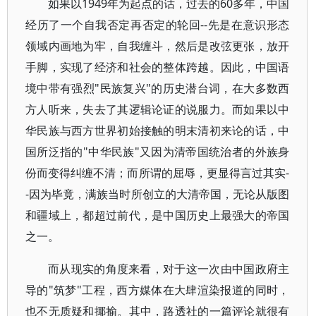
如果以1949年为起点的话，过去的60多年，中国
经历了一个自我否定再否定的轮回--先是在意识形态
领域内画地为牢，自我缠斗，然后是改弦更张，放开
手脚，实现了经济和社会的整体跨越。因此，中国语
境中带有强烈"民族复兴"的历史潜台词，在大多数西
方人听来，失去了其逻辑论证的说服力。而如果以中
华民族与西方世界初始接触的明末清初来论的话，中
国所泛指的"中华民族"又因为清帝国统治者的外族身
份而变得纠缠不清；而所谓的屈辱，更显得言过其实-
-因为毕竟，满族当时所创立的大清帝国，无论从版图
和疆域上，都超过前代，是中国历史上最强大的帝国
之一。
而从现实的角度来看，对于这一次由中国政府主
导的"筑梦"工程，西方媒体在大肆渲染报道的同时，
也不无质疑和揶揄。其中，路透社的一篇评论就很有