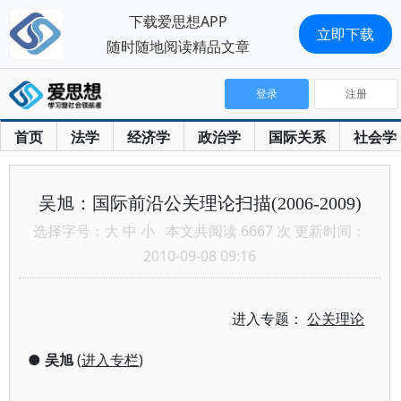
下载爱思想APP
立即下载
随时随地阅读精品文章
登录
注册
首页
法学
经济学
政治学
国际关系
社会学
吴旭：国际前沿公关理论扫描(2006-2009)
选择字号：
大
中
小
本文共阅读 6667 次 更新时间：
2010-09-08 09:16
进入专题：
公关理论
●
吴旭
(
进入专栏
)