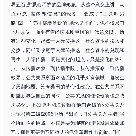
界五百强”悉心呵护的品牌形象。从这个意义上讲，马
克卢恩“媒体即信息”的论断，变成了“工具即策
略”[2]；而弗里德曼所说的“地球是平的”，也不仅只有
地理意义，而更有着经济规则重组的时代意义[3]。所
有这些变化，起点于人际传播这一社会资本的投入和
交换，同样又收尾于人际传播这一社会资本的兑现和
再生。人际传播，既是变化的起点，又是变化的终结
点。从传播对象，到传播手段；从传播策略，到传播
效果，公共关系所面对涵盖的几乎所有领域，都发生
了天翻地覆、沧海桑田的革命性改变。在公共关系不
断重新界定自己的同时，公共关系的理论创新也是势
所必然。正如博坦和海佐顿在他们合编的<公共关系
理论>(第二编)2006中所指出的，“[公共关系学者]当
今所面临的挑战，不仅是要为现有的理论发展添砖加
瓦，而且更要为不同范式的竞争革新作出贡献。”[4]