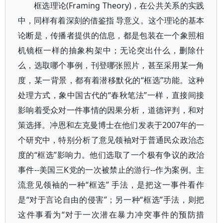
框选理论(Framing Theory)，在公共关系的实践
中，同样有着深刻的借鉴指 导意义。这个理论的基本
论断是，传播者提供的信息，都是包装在一个象照相
机镜框一样的抽象构架中；无论突出什么，删除什
么，选取哪个事例，刊登哪张照片，甚至采用某一角
度，某一背景，都有着潜移默化的“框选”功能。这种
处理方式，象中国古代的“春秋笔法”一样，直接间接
影响着受众对一件事情的因果分析，道德评判，和对
策选择。冲恩和左克曼博士在他们发表于2007年的一
个研究中，特别分析了意见领袖对于普通民众政治态
度的“框选”影响力。他们选取了一个极有争议的政治
事件--美国三K党的一次被禁止的游行--作为案例。主
流意见领袖的一种“框选” 手法，是把这一事件看作
是“对于言论自由的侵害”；另一种“框选”手法，则把
这件事看为“对于一次潜在暴力冲突事件的预防措