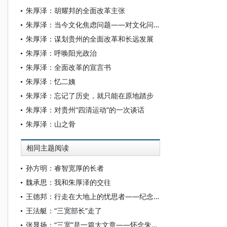
朱厚泽：胡耀邦的全面改革主张
朱厚泽：当今文化焦虑问题——对文化问题的几点非学术思考
朱厚泽：谋划贵州的全面改革和长远发展
朱厚泽：呼唤阳光政治
朱厚泽：全面改革的宣言书
朱厚泽：忆二姨
朱厚泽：忘记了历史，就只能在原地踏步
朱厚泽：对贵州“四清运动”的一次谈话
朱厚泽：山之骨
相同主题阅读
孙方明：睿智宽厚的长者
魏承思：我和朱厚泽的交往
王德邦：行走在大地上的忧思者——纪念朱厚泽先生
王法艇：“三宽部长”走了
张显扬：“三宽”是一篇大文章——怀念朱厚泽先生