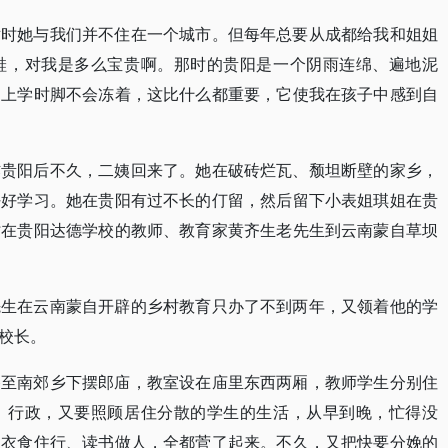
世时她与我们并不住在一个城市。但每年总要从成都给我和姐姐
鞋，对我是多么宝贵啊。那时的贵阳是一个阴雨连绵、遍地泥
，上学时脚不会冻着，这比什么都重要，它使我在孩子中感到自
炸贵阳后不久，二姨回来了。她在破砖烂瓦、颓坦断壁的家乡，
好好学习。她在贵阳有过不长的仃留，然后留下小表姐琪姐在贵
时在贵阳达德学校的教师、教育家黄齐生老先生到云南蒙自草坝
先生在云南蒙自开辟的乡村教育只办了不到两年，又领着他的学
校长。
移至南郊乡下摆郎庙，教室设在庙里东西两厢，教师学生分别住
、行政，又要照顾居住分散的学生的生活，从早到晚，忙得没
，衣食住行、读书做人，全都菅了起来。不久，又把快要分娩的