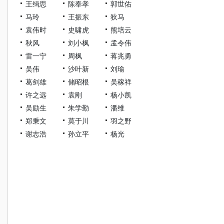
王缉思
陈奉孝
郭世佑
马玲
王振东
狄马
袁伟时
史啸虎
熊培云
秋风
刘小枫
孟令伟
雷一宁
周枫
蒋兆勇
吴伟
沙叶新
刘瑜
葛剑雄
储昭根
吴稼祥
许之远
袁刚
杨小凯
吴励生
朱学勤
潘维
郑秉文
莫于川
羽之野
谢志浩
孙立平
杨光