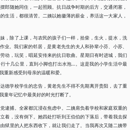
来摆郎随她同住，一起照顾。抗日战争时期的后方，交通闭塞，
工的生活，都很清苦。二姨以她徽薄的薪金，养活这一大家人，
姐妹，除了上课，与农民的孩子们一样，拾柴，生火，提水，洗
做作业。我们家的邻居，是黄老先生的夫人和孙辈小芬、小苏、
，劳动，玩笑，唱延安传来的抗日歌曲。星期日有时进城，我们
步行十几公里，直到小脚也打出水泡…。这是我的小学生活中最
我重新感受到母亲的温暖和爱。
原达德学校学生的忠告，黄老先生不得不先期离开贵阳，去了重
我童年记忆中最美好的时光打断了。
民党逮捕。全家都沉浸在焦虑中。二姨肩负着学校和家庭双重的
站立着，没有倒下。她四处打听到王伯伯的下落后，带着我去探
是由狱里的人把东西收下，就让我们走了。当我再次又随二姨带