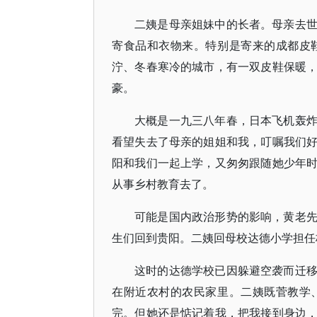
二姨是母亲姐妹中的长者。母亲去
寄食品和衣物来。特别是寄来的成都皮
泞、冬春寒冷的城市，有一双皮鞋保暖
豪。
大概是一九三八年春，日本飞机轰
看望失去了母亲的姐姐和我，叮嘱我们
阳和我们一起上学，又匆匆跟随她少年
从事乡村教育去了。
可能是国内政治形势的影响，黄老
生们回到贵阳。二姨回母校达德小学担任
这时的达德学校已因躲避空袭而迁
在附近农村的农民家里。二姨既菅教学
完。但她还是惦记着我，把我接到身边