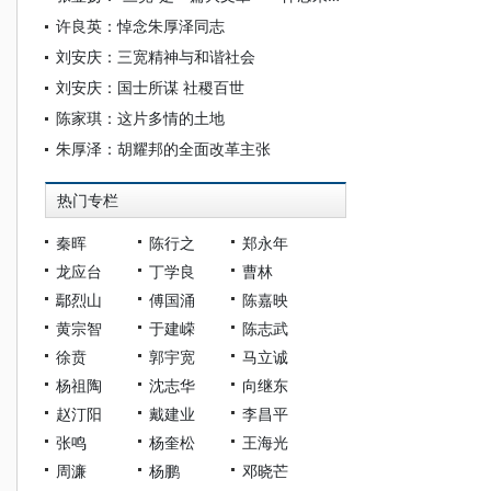
许良英：悼念朱厚泽同志
刘安庆：三宽精神与和谐社会
刘安庆：国士所谋 社稷百世
陈家琪：这片多情的土地
朱厚泽：胡耀邦的全面改革主张
热门专栏
秦晖
陈行之
郑永年
龙应台
丁学良
曹林
鄢烈山
傅国涌
陈嘉映
黄宗智
于建嵘
陈志武
徐贲
郭宇宽
马立诚
杨祖陶
沈志华
向继东
赵汀阳
戴建业
李昌平
张鸣
杨奎松
王海光
周濂
杨鹏
邓晓芒