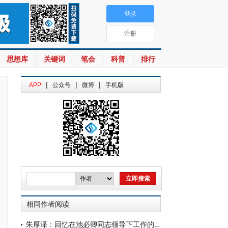
登录
注册
思想库
关键词
笔会
科普
排行
|
|
|
APP
公众号
微博
手机版
相同作者阅读
朱厚泽：回忆在池必卿同志领导下工作的岁月