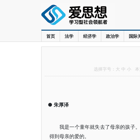
首页
法学
经济学
政治学
国际
选择字号：
大
中
小
本文
●
朱厚泽
我是一个童年就失去了母亲的孩子
得到母亲的爱的。