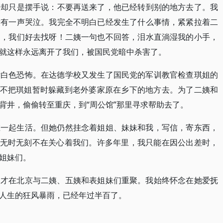
人却只是摆手说：不要再送来了，他已经转到别的地方去了。我
没有一声哭泣。我完全不明白已经发生了什么事情，紧紧拉着二
了，我们好去找呀！二姨一句也不回答，泪水直淌湿我的小手，
就这样永远离开了我们，被国民党暗中杀害了。
片白色恐怖。在达德学校又发生了国民党的军训教官检查琪姐的
得不把琪姐暂时躲藏到老外婆家原在乡下的地方去。为了二姨和
背井，偷偷转至重庆，到“周公馆”那里寻求帮助去了。
在一起生活。但她仍然挂念着姐姐、妹妹和我，写信，寄东西，
，无时无刻不在关心着我们。许多年里，我只能在因公出差时，
姐妹们。
们才在北京与二姨、五姨和表姐妹们重聚。我始终怀念在她爱抚
人生的狂风暴雨，已经年过半百了。