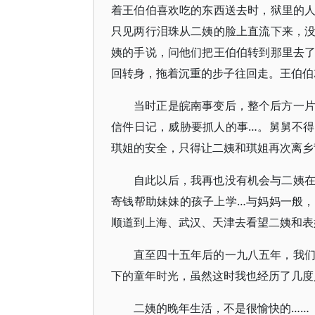
着王伯伯喜欢吃的东西送去时，狱里的
只见两行泪珠从二姨的脸上直流下来，
姨的手说，问他们把王伯伯转到那里去
回转身，拖着沉重的步子往回走。王伯伯
当时正是皖南事变后，整个后方一
信件日记，威胁要抓人的事…。舅舅不
琪姐的安全，只得让二姨和琪姐再次离乡
自此以后，我再也没有机会与二姨
寄钱帮助妹妹的孩子上学…与妈妈一般
顺道到上海、武汉、天津去看望二姨和表
直至四十五年后的一九八五年，我
下的童年时光，虽然这时我也经历了几度
二姨的晚年生活，不是很愉快的……