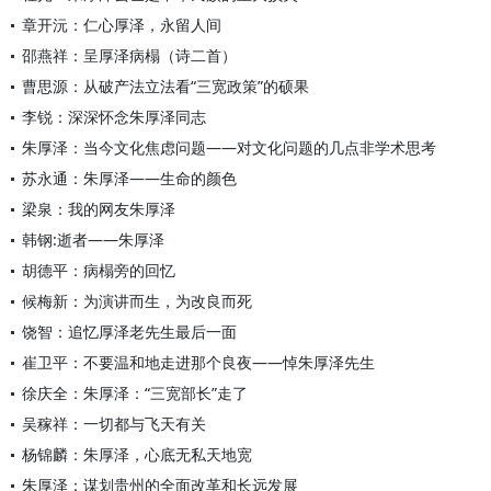
章开沅：仁心厚泽，永留人间
邵燕祥：呈厚泽病榻（诗二首）
曹思源：从破产法立法看“三宽政策”的硕果
李锐：深深怀念朱厚泽同志
朱厚泽：当今文化焦虑问题——对文化问题的几点非学术思考
苏永通：朱厚泽——生命的颜色
梁泉：我的网友朱厚泽
韩钢:逝者——朱厚泽
胡德平：病榻旁的回忆
候梅新：为演讲而生，为改良而死
饶智：追忆厚泽老先生最后一面
崔卫平：不要温和地走进那个良夜——悼朱厚泽先生
徐庆全：朱厚泽：“三宽部长”走了
吴稼祥：一切都与飞天有关
杨锦麟：朱厚泽，心底无私天地宽
朱厚泽：谋划贵州的全面改革和长远发展