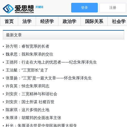
登录
注册
首页
法学
经济学
政治学
国际关系
社会学
最新文章
孙方明：睿智宽厚的长者
魏承思：我和朱厚泽的交往
王德邦：行走在大地上的忧思者——纪念朱厚泽先生
王法艇：“三宽部长”走了
张显扬：“三宽”是一篇大文章——怀念朱厚泽先生
许良英：悼念朱厚泽同志
刘安庆：三宽精神与和谐社会
刘安庆：国士所谋 社稷百世
陈家琪：这片多情的土地
朱厚泽：胡耀邦的全面改革主张
杜光：朱厚泽去世是中华民族的重大损失