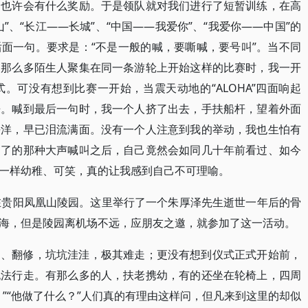
名也许会有什么奖励。于是领队就对我们进行了短暂训练，在高
山”、“长江——长城”、“中国——我爱你”、“我爱你——中国”的
面一句。要求是：“不是一般的喊，要嘶喊，要号叫”。当不同
的那么多陌生人聚集在同一条游轮上开始这样的比赛时，我一开
。可没有想到比赛一开始，当震天动地的“ALOHA”四面响起
来。喊到最后一句时，我一个人挤了出去，手扶船杆，望着外面
平洋，早已泪流满面。没有一个人注意到我的举动，我也生怕有
过了的那种大声喊叫之后，自己竟然会如同几十年前看过、如今
一样幼稚、可笑，真的让我感到自己不可理喻。
在贵阳凤凰山陵园。这里举行了一个朱厚泽先生逝世一年后的骨
海，但是陵园离机场不远，应朋友之邀，就参加了这一活动。
掘、翻修，坑坑洼洼，极其难走；更没有想到仪式正式开始前，
无法行走。有那么多的人，扶老携幼，有的还坐在轮椅上，四周
”“他做了什么？”人们真的有理由这样问，但凡来到这里的却似