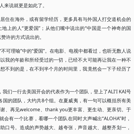
人来说就更是如此了。
年居住在海外，或有留学经历，更多具有与外国人打交道机会的
地上的人“更爱国”；从他们嘴中说出的“中国是一个神奇的国
以赞许的方式说出的。
不可理喻”中的“爱国”。在电影、电视中都看过，也听无数人说
为以我的年龄和所经受过的一切，已经不大可能再让我在一种不
。想不到的是，在不到半个月的时间里，我竟然会一下子经历了
我们一行去美国开会的代表作为一个团队，登上了ALI'I KAI号
各国的团队，大约共8个组。在夏威夷，有一句可以概括所有美
谢、再见welcome、thank you更丰富、更生动、更亲切。于
会有一个比赛，看哪一个团队在同时大声喊出“ALOHA”时，
辅助口号。造成的声势越大、越夸张，声音越大、越整齐划一，