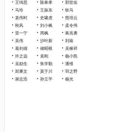
王缉思
陈奉孝
郭世佑
马玲
王振东
狄马
袁伟时
史啸虎
熊培云
秋风
刘小枫
孟令伟
雷一宁
周枫
蒋兆勇
吴伟
沙叶新
刘瑜
葛剑雄
储昭根
吴稼祥
许之远
袁刚
杨小凯
吴励生
朱学勤
潘维
郑秉文
莫于川
羽之野
谢志浩
孙立平
杨光