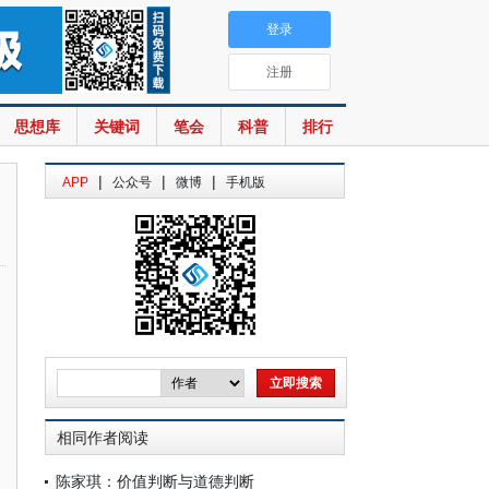
登录
注册
思想库
关键词
笔会
科普
排行
|
|
|
APP
公众号
微博
手机版
相同作者阅读
陈家琪：价值判断与道德判断