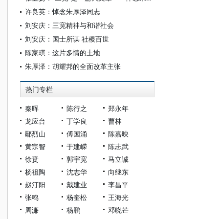
许良英：悼念朱厚泽同志
刘安庆：三宽精神与和谐社会
刘安庆：国士所谋 社稷百世
陈家琪：这片多情的土地
朱厚泽：胡耀邦的全面改革主张
热门专栏
秦晖
陈行之
郑永年
龙应台
丁学良
曹林
鄢烈山
傅国涌
陈嘉映
黄宗智
于建嵘
陈志武
徐贲
郭宇宽
马立诚
杨祖陶
沈志华
向继东
赵汀阳
戴建业
李昌平
张鸣
杨奎松
王海光
周濂
杨鹏
邓晓芒