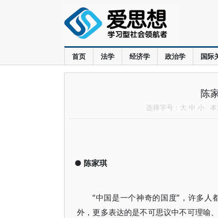
首页
法学
经济学
政治学
国际
陈
选择字号：
大
中
小
本文
●
陈家琪
“中国是一个神奇的国度”，许多
外，更多表达的是不可思议中不可理喻