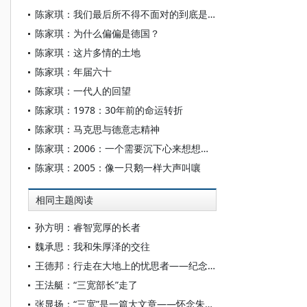
陈家琪：我们最后所不得不面对的到底是什么？
陈家琪：为什么偏偏是德国？
陈家琪：这片多情的土地
陈家琪：年届六十
陈家琪：一代人的回望
陈家琪：1978：30年前的命运转折
陈家琪：马克思与德意志精神
陈家琪：2006：一个需要沉下心来想想清楚的年份
陈家琪：2005：像一只鹅一样大声叫嚷
相同主题阅读
孙方明：睿智宽厚的长者
魏承思：我和朱厚泽的交往
王德邦：行走在大地上的忧思者——纪念朱厚泽先生
王法艇：“三宽部长”走了
张显扬：“三宽”是一篇大文章——怀念朱厚泽先生