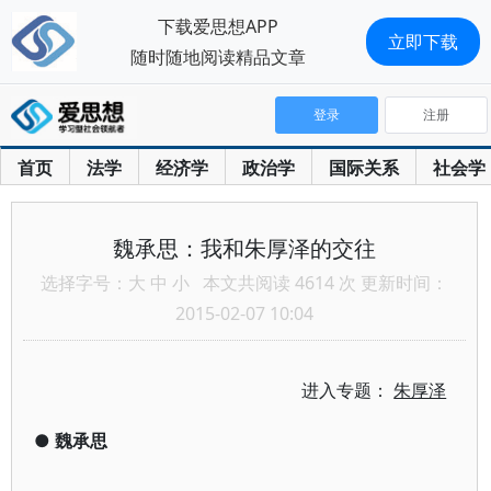
下载爱思想APP
立即下载
随时随地阅读精品文章
登录
注册
首页
法学
经济学
政治学
国际关系
社会学
魏承思：我和朱厚泽的交往
选择字号：
大
中
小
本文共阅读 4614 次 更新时间：
2015-02-07 10:04
进入专题：
朱厚泽
●
魏承思