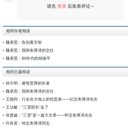
请先
登录
后发表评论～
评论
相同作者阅读
魏承思：告别黄宗智
魏承思：我和朱厚泽的交往
魏承思：80年代的胡德平
相同主题阅读
孙方明：睿智宽厚的长者
魏承思：我和朱厚泽的交往
王德邦：行走在大地上的忧思者——纪念朱厚泽先生
王法艇：“三宽部长”走了
张显扬：“三宽”是一篇大文章——怀念朱厚泽先生
许良英：悼念朱厚泽同志