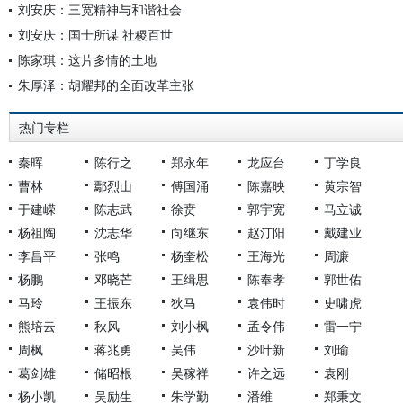
刘安庆：三宽精神与和谐社会
刘安庆：国士所谋 社稷百世
陈家琪：这片多情的土地
朱厚泽：胡耀邦的全面改革主张
热门专栏
秦晖
陈行之
郑永年
龙应台
丁学良
曹林
鄢烈山
傅国涌
陈嘉映
黄宗智
于建嵘
陈志武
徐贲
郭宇宽
马立诚
杨祖陶
沈志华
向继东
赵汀阳
戴建业
李昌平
张鸣
杨奎松
王海光
周濂
杨鹏
邓晓芒
王缉思
陈奉孝
郭世佑
马玲
王振东
狄马
袁伟时
史啸虎
熊培云
秋风
刘小枫
孟令伟
雷一宁
周枫
蒋兆勇
吴伟
沙叶新
刘瑜
葛剑雄
储昭根
吴稼祥
许之远
袁刚
杨小凯
吴励生
朱学勤
潘维
郑秉文