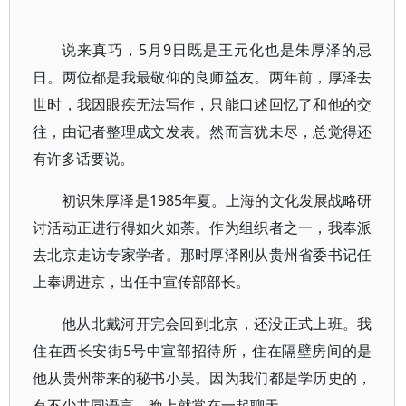
说来真巧，5月9日既是王元化也是朱厚泽的忌
日。两位都是我最敬仰的良师益友。两年前，厚泽去
世时，我因眼疾无法写作，只能口述回忆了和他的交
往，由记者整理成文发表。然而言犹未尽，总觉得还
有许多话要说。
初识朱厚泽是1985年夏。上海的文化发展战略研
讨活动正进行得如火如荼。作为组织者之一，我奉派
去北京走访专家学者。那时厚泽刚从贵州省委书记任
上奉调进京，出任中宣传部部长。
他从北戴河开完会回到北京，还没正式上班。我
住在西长安街5号中宣部招待所，住在隔壁房间的是
他从贵州带来的秘书小吴。因为我们都是学历史的，
有不少共同语言，晚上就常在一起聊天。