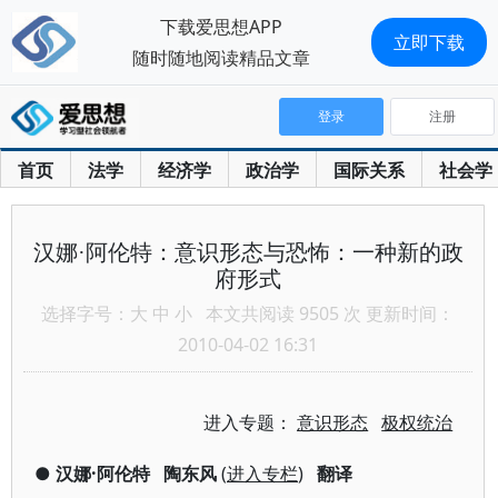
下载爱思想APP
立即下载
随时随地阅读精品文章
登录
注册
首页
法学
经济学
政治学
国际关系
社会学
汉娜·阿伦特：意识形态与恐怖：一种新的政
府形式
选择字号：
大
中
小
本文共阅读 9505 次 更新时间：
2010-04-02 16:31
进入专题：
意识形态
极权统治
●
汉娜·阿伦特
陶东风
(
进入专栏
)
翻译