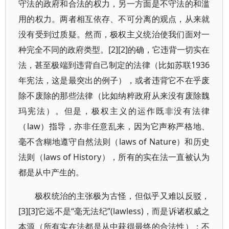
守法的政府和合法的权力，另一方面是不守法的和滥
用的权力。两者相互依存、不可分离的观点，从来就
没有受到过质疑。然而，极权主义统治使我们面对一
种完全不同的政府类型。[2][2]的确，它违背一切实在
法，甚至极端到违背自己制定的法律（比如苏联1936
年宪法，这是最突出的例子），或者违背它不在乎废
除不废除的那些法律（比如纳粹政府从来没有废除魏
玛宪法）。但是，极权主义的运作既非没有法律
（law）指导，亦非任意乱来，因为它声称严格地、
毫不含糊地遵守自然法则（laws of Nature）和历史
法则（laws of History），所有的实在法一直被认为
都是从中产生的。
极权统治的主张极为古怪，但似乎又难以反驳，
[3][3]它远不是“毫无法纪”(lawless)，而是诉诸权威之
本源（所有实在法都是从中获得最终的合法性）；不