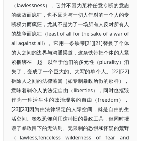
（lawlessness），它并不因为某种任意专断的意志
的缘故而疯狂，也不因为与一切人作对的一个人的专
断权力而疯狂，尤其不是为了一场所有人反对所有人
的战争而疯狂（least of all for the sake of a war of
all against all）。它用一条铁带[21][21]替换了个体
的人之间的边界与沟通渠道，这条铁带把个体的人紧
紧捆绑在一起，以至于他们的多元性（plurality）消
失了，变成了一个巨大的、大写的单个人。[22][22]
拆除人之间的法律藩篱（如专制暴政所做的那样），
意味着剥夺人的法定自由（liberties），同时也摧毁
作为一种活生生的政治现实的自由（freedom），
[23][23]因为由法律限定的人际空间，就是自由的生
活空间。极权恐怖利用这种旧的暴政工具，但同时摧
毁了暴政留下的无法则、无限制的恐惧和怀疑的荒野
（lawless,fenceless wilderness of fear and