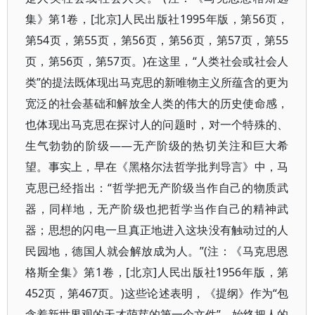
集》第1卷，[北京]人民出版社1995年版，第56页，
第54页，第55页，第56页，第56页，第57页，第55
页，第56页，第57页。)在这里，“人类社会或社会人
类”的提法既体现出马克思的新唯物主义所蕴含的更为
宽泛的社会基础和解放全人类的伟大的历史使命感，
也体现出马克思在探讨人的问题时，对一个特殊的、
生气勃勃的阶级——无产阶级的热切关注和巨大希
望。事实上，早在《黑格尔法哲学批判导言》中，马
克思已经指出：“哲学把无产阶级当作自己的物质武
器，同样地，无产阶级也把哲学当作自己的精神武
器；思想的闪电一旦真正地进入这块没有触动过的人
民园地，德国人就会解放成为人。”(注：《马克思恩
格斯全集》第1卷，[北京]人民出版社1956年版，第
452页，第467页。)这些论述表明，《提纲》作为“包
含着新世界观的天才萌芽的第一个文件”，始终把人的