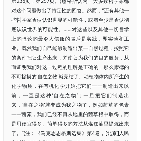
第236页，第257页。)恩格斯认为，大多数哲学家都
对这个问题做出了肯定性的回答。然而，“还有其他一
些哲学家否认认识世界的可能性，或者至少是否认彻
底认识世界的可能性。……对这些以及其他一切哲学
上的怪论的最令人信服的驳斥是实践，即实验和工
业。既然我们自己能够制造出某一自然过程，按照它
的条件把它生产出来，并使它为我们的目的服务，从
而证明我们对这一过程的理解是正确的，那么康德的
不可捉摸的‘自在之物’就完结了。动植物体内所产生的
化学物质，在有机化学开始把它们一一制造出来以
前，一直是这种‘自在之物’；一旦把它们制造出
来，‘自在之物’就变成为我之物了，例如茜草的色素
——茜素，我们已经不再从地里的茜草根中取得，而
是用便宜得多、简单得多的方法从煤焦油里提炼出来
了。”(注：《马克思恩格斯选集》第4卷，[北京]人民