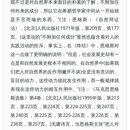
观不过是对自然界本来面目的朴素的了解，不附加任
何外来的成分，所以它在希腊哲学家中间从一开始就
是不言而喻的东西。”(注：恩格斯：《自然辩证
法》，[北京]人民出版社1971年版，第209页，第177
页。)这里说的“不附加任何成分”显然也蕴含着对人的
实践活动的拒斥。事实上，在《终结》中，恩格斯对
这一点做了更明确的说明：“但是，社会发展史却有一
点是和自然发展史根本不相同的。在自然界中(如果我
们把人对自然界的反作用撇开不谈)全是没有意识的、
盲目的动力，这些动力彼此发生作用，而一般规律就
表现在这些动力的相互作用中。”(注：《马克思恩格
斯选集》第4卷，[北京]人民出版社1995年版，第213
页，第223页，第224页，第224-225页，第247页，
第240页，第225页，第225-226页，第226页，第
236页，第257页。)无庸讳言，当恩格斯主张“把人对