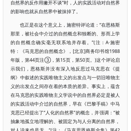
自然界的反作用撇开不谈”时，人的实践活动对自然界
的影响也就从自然界中被抹掉了。
也正是在这个意义上，施密特评论道：“在恩格斯
那里，被社会中介过的自然概念和独断的、形而上学
的自然概念确实毫无联系地并存着。”(注：A·施密
特：《马克思的自然概念》，[北京]商务印书馆1988
年版，第44页注③，第15页，第50页。)这个评论启
示我们，恩格斯并没有深入地反思过马克思在《提
纲》中叙述的实践唯物主义的出发点与一切旧唯物主
义的出发点之间存在着的本质的差异。事实上，蕴含
在马克思的实践唯物主义学说中的自然界必定是被人
的实践活动中介过的自然界，早在《巴黎手稿》中马
克思已经提出了“人化的自然界”的概念，并强调：“被
抽象地孤立地理解的、被固定为与人分离的自然界，
对人说来也是无。”(注：《马克思恩格斯全集》第42