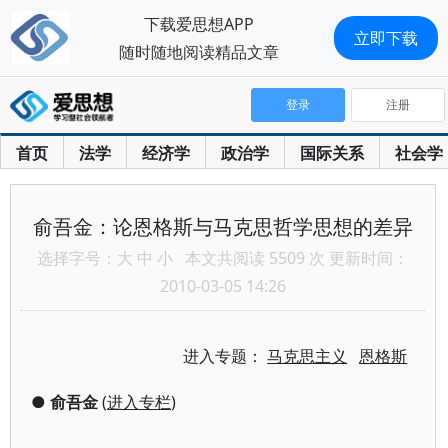
下载爱思想APP
立即下载
随时随地阅读精品文章
登录
注册
首页
法学
经济学
政治学
国际关系
社会学
俞吾金：论恩格斯与马克思哲学思想的差异
选择字号：
大
中
小
本文共阅读 5509 次 更新时间：
2010-03-05 14:26
进入专题：
马克思主义
恩格斯
●
俞吾金
(
进入专栏
)