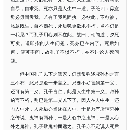
自尽，自求死。死亦只是人生中一道。子绝四：毋意
毋必毋固毋我。若有了我见固执，必欲此，不欲彼，
私意既生，自不愿死，死后犹更欲求不朽，岂不仍是
一我见？而孔子用心则不在此。故曰，朝闻道，夕死
可矣。道即指的人生问题，死亦已在内了。死后如
何，便可不问，故孔子不谈不朽，亦不讨论人死问
题。
但中国孔子以下之儒家，仍然常称述叔孙豹之言
三不朽，此只是退一步言之。只要不妨害到第一义，
还可有第二义。孔子言仁，此是人生中第一义。叔孙
豹言不朽，则已是第二义以下了。因人在人中生，还
向人中死，人死后亦当还在人中。于是乃有所谓鬼神
之传说。鬼神有两种，一是人心中之鬼神，一是人心
外之鬼神。孔子敬鬼神而远之。孔子亦不定说人死后