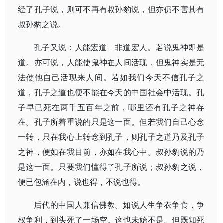
经了孔子说，则可不再有叔孙豹说，但亦仍不害其有
叔孙豹之说。
孔子又说：人能宏道，非道宏人。若说鬼神即是
道。亦可说，人能使鬼神在人间活现，但鬼神实是无
法使他自己活现来人间。若如我们今天不信孔子之
道，孔子之道也便不能在今天的中国社会中活现。孔
子早已死在两千五百年之前，哪里还有孔子之神存
在。孔子所着重说的只是这一面。但若我们自己心念
一转，只在我心上转念到孔子，则孔子之道乃及孔子
之神，便如在我目前，亦如在我心中。叔孙豹说的乃
是这一面。只要我们懂得了孔子所说；叔孙豹之说，
便已包涵在内，说也得，不说也得。
后代的中国人兼信佛教。如说人生争衣争食，争
权争利，到头死了一场空。这也未始不是。但既知死