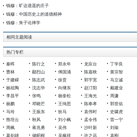
钱穆：旷达逍遥的庄子
钱穆：中国历史上的道德精神
钱穆：朱子论禅学
相同主题阅读
热门专栏
秦晖
陈行之
郑永年
龙应台
丁学良
曹林
鄢烈山
傅国涌
陈嘉映
黄宗智
于建嵘
陈志武
徐贲
郭宇宽
马立诚
杨祖陶
沈志华
向继东
赵汀阳
戴建业
李昌平
张鸣
杨奎松
王海光
周濂
杨鹏
邓晓芒
王缉思
陈奉孝
郭世佑
马玲
王振东
狄马
袁伟时
史啸虎
熊培云
秋风
刘小枫
孟令伟
雷一宁
周枫
蒋兆勇
吴伟
沙叶新
刘瑜
葛剑雄
储昭根
吴稼祥
许之远
袁刚