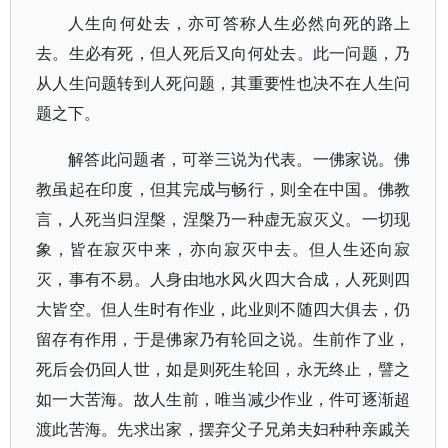
人生向何处去，亦可答称人生必然向死的路上
去。生必有死，但人死后又向何处去。此一问题，乃
从人生问题转到人死问题，其重要性也决不在人生问
题之下。
解答此问题者，可举三说为代表。一佛家说。佛
教虽起在印度，但其完成与畅行，则全在中国。佛教
言，人死当归涅槃，涅槃乃一种虚无寂灭义。一切现
象，皆在寂灭中来，亦向寂灭中去。但人生还向寂
灭，事有不易。人身由地水风火四大合成，人死则四
大皆空。但人生时有作业，此业则不随四大俱去，仍
留存有作用，于是佛家乃有轮回之说。生前作了业，
死后会仍回人世，如是则死生轮回，永无终止，譬之
如一大苦海。故人生前，唯当减少作业，件可逐渐超
渡此苦海。先求出家，摆弃父子兄弟夫妇种种亲戚关