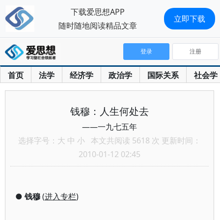
下载爱思想APP
立即下载
随时随地阅读精品文章
登录
注册
首页
法学
经济学
政治学
国际关系
社会学
钱穆：人生何处去
——一九七五年
选择字号：
大
中
小
本文共阅读 5618 次 更新时间：
2010-01-12 02:45
●
钱穆
(
进入专栏
)