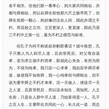
各不相关。但他们那一番孝心，则大家共同相似，亦
都与舜相似，所以在舜生前他那六尺之躯早死了，但
舜生前那一颗心，则好像仍活在人间，因此亦谓之不
朽。而且较之立功、立言更深人，更直接，因此乃居
三不朽中之第一位，最为不朽之模范与标准。
但孔子为何不称述叔孙豹那番话？据今推想，孔
子只教人为人则尽人道，且勿管死后。对父母自该
孝，若为求立德不朽而孝，那就此心夹杂，有所为而
为，不得为纯孝。我只应一心求孝，我自应学舜尽孝
道，纵使我不知有舜，我一心纯孝却与舜暗合，但不
该为要学舜之不朽才来孝。活一天做人，便该尽一天
之人道，且莫管死后，所以说未知生，焉知死。人之
生前，只是在人群中尽人道，乃始算得是一人。孔子
之言人生，主要即在共同此一心，长久此一道，而总