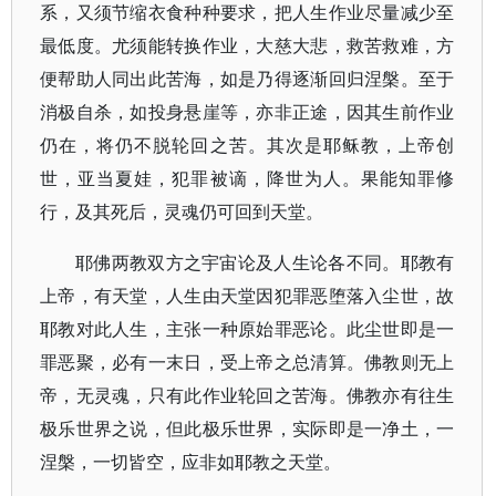
系，又须节缩衣食种种要求，把人生作业尽量减少至
最低度。尤须能转换作业，大慈大悲，救苦救难，方
便帮助人同出此苦海，如是乃得逐渐回归涅槃。至于
消极自杀，如投身悬崖等，亦非正途，因其生前作业
仍在，将仍不脱轮回之苦。其次是耶稣教，上帝创
世，亚当夏娃，犯罪被谪，降世为人。果能知罪修
行，及其死后，灵魂仍可回到天堂。
耶佛两教双方之宇宙论及人生论各不同。耶教有
上帝，有天堂，人生由天堂因犯罪恶堕落入尘世，故
耶教对此人生，主张一种原始罪恶论。此尘世即是一
罪恶聚，必有一末日，受上帝之总清算。佛教则无上
帝，无灵魂，只有此作业轮回之苦海。佛教亦有往生
极乐世界之说，但此极乐世界，实际即是一净土，一
涅槃，一切皆空，应非如耶教之天堂。