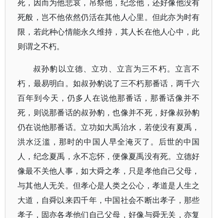
死，因而为他悲哀，吊祭他，纪念他，还好像他没有
死般，岂不他依然仍活在其他人心里。但此亦为时有
限，若此种心情能永久维持，其人长在他人心中，此
则谓之不朽。
叔孙豹以立德、立功、立言为三不朽。立言不
朽，最易明白。如叔孙豹说了三不朽那番话，两千六
百年到今天，仍多人在说他那番话，那番话像并不
死，则说那番话的叔孙豹，也像并不死，好像叔孙豹
仍在说他那番话。立功如大禹治水，若使没有夏禹，
洪水泛滥，那时的中国人早全淹灭了。后世的中国
人，纪念夏禹，永不忘怀，便像夏禹没有死。立德好
像最不关他人事，如大舜之孝，只是孝他自己父母，
与其他人无关。但孝心是人类之公心，孝道是人生之
大道，自舜以来四千年，中国社会不断出孝子，那些
孝子，固亦各孝他们自己父母，好像与舜无关，亦复