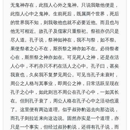
无鬼神存在，此指人心外之鬼神。只说我敬他便是，
此指人心中之鬼神。生前死后，既属两个世界，死后
的世界我不知，则我敬他也就不必要近他。而且也与
他无可相近。故孔子及儒家只重祭祀。祭祖亦仍只是
尽人道。孔子说，祭神如神在，我不与祭，如不祭。
果使祭者之心不在，斯所祭之神亦如不在。必待祭者
心在，斯所祭之神亦如在。可见死人之神，还是在活
人心中，不朽亦只不朽在活人之心中。孔子曰，甚矣
我衰也，久矣我不复梦见周公。可见当孔子未衰时，
周公之人格与其事业，即周公之神，日常活跃呈现在
孔子之心中，如此则岂不周公在孔子心中，一如其长
在。但到孔子衰了，周公人格在孔子心中之活动也退
了。这里便有两边道理。似乎叔孙豹远去向那边说，
而孔子则拉近来向这边说。固然亦实是一个道理，亦
只是一个事实，但经过叔孙豹说，还得有孔子说，而