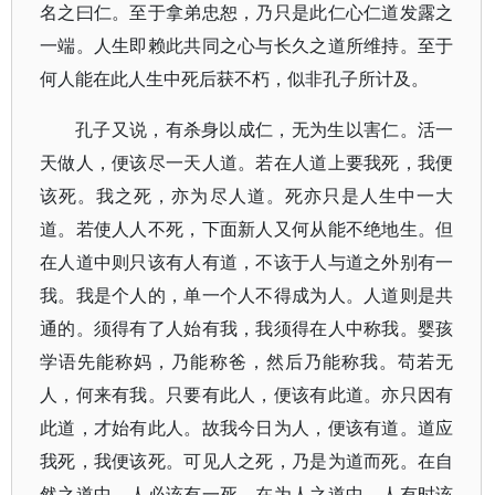
名之曰仁。至于拿弟忠恕，乃只是此仁心仁道发露之
一端。人生即赖此共同之心与长久之道所维持。至于
何人能在此人生中死后获不朽，似非孔子所计及。
孔子又说，有杀身以成仁，无为生以害仁。活一
天做人，便该尽一天人道。若在人道上要我死，我便
该死。我之死，亦为尽人道。死亦只是人生中一大
道。若使人人不死，下面新人又何从能不绝地生。但
在人道中则只该有人有道，不该于人与道之外别有一
我。我是个人的，单一个人不得成为人。人道则是共
通的。须得有了人始有我，我须得在人中称我。婴孩
学语先能称妈，乃能称爸，然后乃能称我。苟若无
人，何来有我。只要有此人，便该有此道。亦只因有
此道，才始有此人。故我今日为人，便该有道。道应
我死，我便该死。可见人之死，乃是为道而死。在自
然之道中，人必该有一死。在为人之道中，人有时该