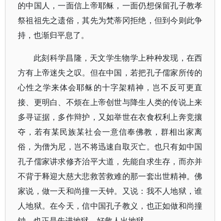
的中国人，一面信上帝耶稣，一面仍想保留孔子教孝
祭祖祖先之遗俗，其先为梵蒂冈拒绝，但到今则此争
持，也渐归平息了。
此刻科学昌隆，天文学生物学上种种发现，在西
方有上帝迷失之叹。但在中国，若把孔子儒家所传的
心性之学来体会耶稣的十字架精神，岂不反可更直
接、更明白、不烦在上帝创世与降生人类的传说上来
多寻证据，多作辩护，又如举世在衣食权利上奔竞攘
夺，若有某民族某社会一意信奉佛教，群相出家离
俗，为僧为尼，岂不将迅速自取灭亡。也只有如中国
孔子儒家讲求修齐治平大道，先能自求生存，而亦并
不背于释迎大慈大悲救苦救难的那一套出世精神。佛
家说，做一天和尚撞一天钟。又说：我不人地狱，谁
人地狱。在今天，信中国孔子教义，也正如做和尚撞
钟，也正是先进地狱，好救人出地狱。