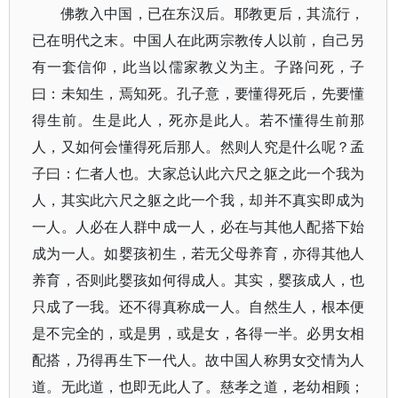
佛教入中国，已在东汉后。耶教更后，其流行，
已在明代之末。中国人在此两宗教传人以前，自己另
有一套信仰，此当以儒家教义为主。子路问死，子
曰：未知生，焉知死。孔子意，要懂得死后，先要懂
得生前。生是此人，死亦是此人。若不懂得生前那
人，又如何会懂得死后那人。然则人究是什么呢？孟
子曰：仁者人也。大家总认此六尺之躯之此一个我为
人，其实此六尺之躯之此一个我，却并不真实即成为
一人。人必在人群中成一人，必在与其他人配搭下始
成为一人。如婴孩初生，若无父母养育，亦得其他人
养育，否则此婴孩如何得成人。其实，婴孩成人，也
只成了一我。还不得真称成一人。自然生人，根本便
是不完全的，或是男，或是女，各得一半。必男女相
配搭，乃得再生下一代人。故中国人称男女交情为人
道。无此道，也即无此人了。慈孝之道，老幼相顾；