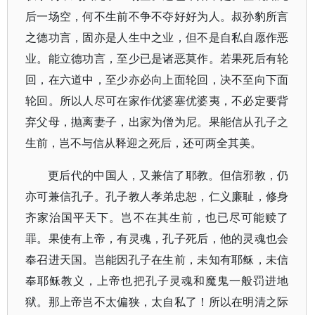
后一场空，何不生前不争不夺好好为人。叔孙豹所言
之德功言，固亦是人生中之业，但不是自私自愿作恶
业。能立德功言，至少已是诸恶莫作。若果死后有轮
回，在六道中，至少亦必向上面轮回，决不至向下面
轮回。所以人尽可在家作优婆塞优婆夷，不必定要背
弃父母，抛离妻子，出家为僧为尼。果能信从孔子之
生前，岂不与信从释迎之死后，还可两全其美。
更后代的中国人，又兼信了耶教。但信邪教，仍
亦可兼信孔子。孔子教人孝弟忠恕，仁义廉耻，修身
齐家治国平天下。岂不在其生前，也已尽可能赎了
罪。果使有上帝，有灵魂，孔子死后，他的灵魂也会
奉召进天国。岂能因孔子在生前，未知有耶稣，未信
奉耶稣教义，上帝也把孔子灵魂和魔鬼一般罚进地
狱。那上帝岂不太偏狭，太自私了！所以在明清之际