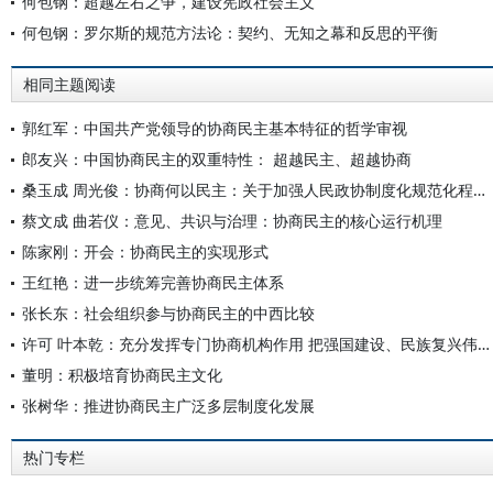
何包钢：超越左右之争，建设宪政社会主义
何包钢：罗尔斯的规范方法论：契约、无知之幕和反思的平衡
相同主题阅读
郭红军：中国共产党领导的协商民主基本特征的哲学审视
郎友兴：中国协商民主的双重特性： 超越民主、超越协商
桑玉成 周光俊：协商何以民主：关于加强人民政协制度化规范化程序化功能建设的思考
蔡文成 曲若仪：意见、共识与治理：协商民主的核心运行机理
陈家刚：开会：协商民主的实现形式
王红艳：进一步统筹完善协商民主体系
张长东：社会组织参与协商民主的中西比较
许可 叶本乾：充分发挥专门协商机构作用 把强国建设、民族复兴伟业不断推向前进
董明：积极培育协商民主文化
张树华：推进协商民主广泛多层制度化发展
热门专栏