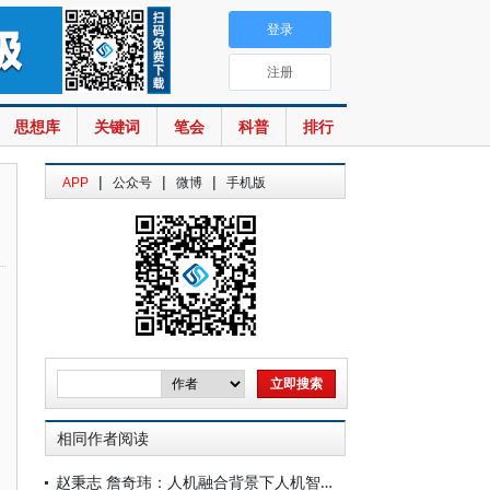
登录
注册
思想库
关键词
笔会
科普
排行
|
|
|
APP
公众号
微博
手机版
相同作者阅读
赵秉志 詹奇玮：人机融合背景下人机智能体的刑事责任探究