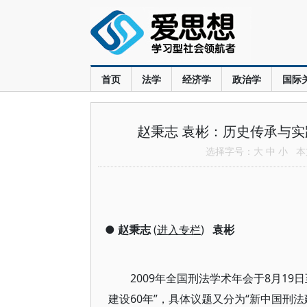
首页
法学
经济学
政治学
国际
赵秉志 袁彬：历史传承与实
选择字号：
大
中
小
本文
●
赵秉志
(
进入专栏
)
袁彬
2009年全国刑法学术年会于8月1
建设60年”，具体议题又分为“新中国刑法