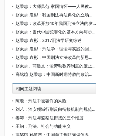
赵秉志：大师风范 家国情怀——人民教育家高铭暄先生的三个心愿
赵秉志 袁彬：我国刑法再法典化的立场与选择
赵秉志：改革开放40年我国刑法立法的发展及其完善
赵秉志：当代中国犯罪化的基本方向与步骤——以《刑法修正案（九）》为主要视角
赵秉志 袁彬：2017刑法学研究综述
赵秉志 袁彬：刑法学：理论与实践的回顾、反思及前瞻
赵秉志 袁彬：中国刑法立法改革的新思维——以《刑法修正案（九）》为中心
赵秉志、商浩文：论劳动教养制度的废止与刑法调整
高铭暄 赵秉志：中国新时期特赦的政治与法治意义
相同主题阅读
陈璇：刑法中被容许的风险
刘艺：治安领域行刑反向衔接机制的规范罅隙与监督路径
姜涛：刑法与监察法衔接的三个维度
王钢：刑法、社会与功能主义
高铭暄 孙道萃：中国自主刑法知识体系的十个发展面向