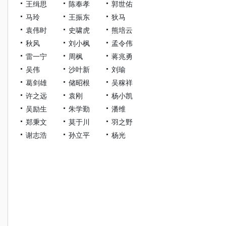
王缉思
陈奉孝
郭世佑
马玲
王振东
狄马
袁伟时
史啸虎
熊培云
秋风
刘小枫
孟令伟
雷一宁
周枫
蒋兆勇
吴伟
沙叶新
刘瑜
葛剑雄
储昭根
吴稼祥
许之远
袁刚
杨小凯
吴励生
朱学勤
潘维
郑秉文
莫于川
羽之野
谢志浩
孙立平
杨光