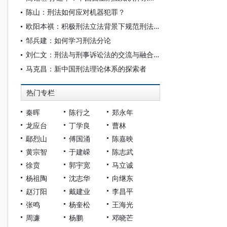
陈山：刑法如何应对机器犯罪？
欧阳本祺：积极刑法立法背景下规范刑法学的发展
邹兵建：如何学习刑法分论
刘仁文：刑法与刑事诉讼法的交流与融合——《刑法与刑事诉讼法的关系及适用研究》序言节选
马克昌：新中国刑法理论体系的探索者
热门专栏
秦晖
陈行之
郑永年
龙应台
丁学良
曹林
鄢烈山
傅国涌
陈嘉映
黄宗智
于建嵘
陈志武
徐贲
郭宇宽
马立诚
杨祖陶
沈志华
向继东
赵汀阳
戴建业
李昌平
张鸣
杨奎松
王海光
周濂
杨鹏
邓晓芒