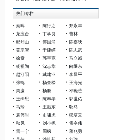
热门专栏
秦晖
陈行之
郑永年
龙应台
丁学良
曹林
鄢烈山
傅国涌
陈嘉映
黄宗智
于建嵘
陈志武
徐贲
郭宇宽
马立诚
杨祖陶
沈志华
向继东
赵汀阳
戴建业
李昌平
张鸣
杨奎松
王海光
周濂
杨鹏
邓晓芒
王缉思
陈奉孝
郭世佑
马玲
王振东
狄马
袁伟时
史啸虎
熊培云
秋风
刘小枫
孟令伟
雷一宁
周枫
蒋兆勇
吴伟
沙叶新
刘瑜