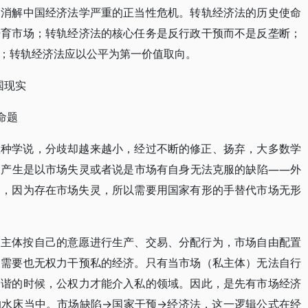
，消解中国经济法学严重的正当性危机。转轨经济法的历史使命
培育市场；转轨经济法的核心任务是反行政干预而不是反垄断；
；转轨经济法应以公平为第一价值取向。
国现实
命题
数种学说，分歧却越来越小，经过不断的修正、扬弃，大多数学
的产生是以市场失灵或者说是市场有自身无法克服的缺陷——外
的，因为存在市场失灵，所以需要用国家有形的手替代市场无形
的主体按自己的意愿进行生产、交易、分配行为，市场自由配置
不需要也无权力干预私的经济。只有当市场（私主体）无法自行
和谐的时候，公权力才能介入私的领域。因此，是先有市场经济
的水床当中。市场缺陷→国家干预→经济法，这一逻辑公式在经