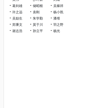
葛剑雄
储昭根
吴稼祥
许之远
袁刚
杨小凯
吴励生
朱学勤
潘维
郑秉文
莫于川
羽之野
谢志浩
孙立平
杨光