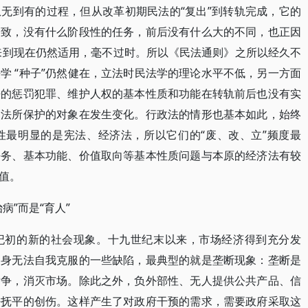
无到有的过程，但从改革初期民法的“复出”到转轨完成，它的
一致，没有什么阶段性的任务，前后没有什么大的不同，也正因
以来到现在仍然适用，毫不过时。所以《民法通则》之所以经久不
学 “种子”仍然健在，立法时民法学的理论水平不低，另一方面
法的惩罚犯罪、维护人权的基本性质和功能在转轨前后也没有实
刑法所保护的对象在发生变化。行政法的情形也基本如此，始终
性最明显的是宪法、经济法，所以它们的“废、改、立”频度最
任务、基本功能、价值取向等基本性质问题与本原的经济法有较
值。
病”而是“育人”
纪初的新的社会现象。十九世纪末以来，市场经济得到充分发
自身无法自我克服的一些缺陷，最典型的就是垄断现象：垄断是
竞争，消灭市场。除此之外，负外部性、无人提供公共产品、信
法抚平的创伤。这样产生了对政府干预的需求，需要政府采取这