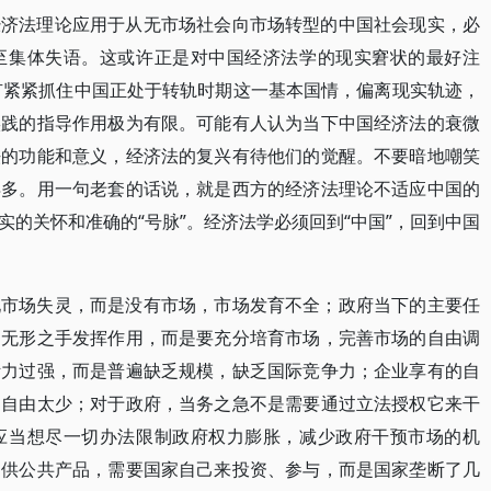
经济法理论应用于从无市场社会向市场转型的中国社会现实，必
至集体失语。这或许正是对中国经济法学的现实窘状的最好注
没有紧紧抓住中国正处于转轨时期这一基本国情，偏离现实轨迹，
实践的指导作用极为有限。可能有人认为当下中国经济法的衰微
法的功能和意义，经济法的复兴有待他们的觉醒。不要暗地嘲笑
得多。用一句老套的话说，就是西方的经济法理论不适应中国的
的关怀和准确的“号脉”。经济法学必须回到“中国”，回到中国
现市场失灵，而是没有市场，市场发育不全；政府当下的主要任
场无形之手发挥作用，而是要充分培育市场，完善市场的自由调
断力过强，而是普遍缺乏规模，缺乏国际竞争力；企业享有的自
的自由太少；对于政府，当务之急不是需要通过立法授权它来干
应当想尽一切办法限制政府权力膨胀，减少政府干预市场的机
提供公共产品，需要国家自己来投资、参与，而是国家垄断了几