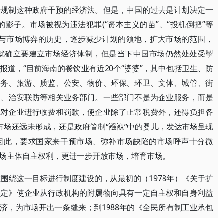
生规制这种政府干预的经济法。但是，中国的过去是计划决定一
影子。市场被视为违法犯罪(“资本主义的苗”、“投机倒把”等
计划与市场博弈的历史，逐步减少计划的领地，扩大市场的范围，
年就确立要建立市场经济体制，但是当下中国市场仍然处处受掣
道，“目前海南的餐饮业有近20个“婆婆”，其中包括卫生、防
税务、旅游、质监、公安、物价、环保、环卫、文体、城管、街
污、治安联防等相关业务部门。一些部门不是为企业服务，而是
目对企业进行收费和罚款，使企业除了正常税费外，还得负担各
争市场还远未形成，还是政府管制“襁褓”中的婴儿，发达市场呈现
因此，要求国家来干预市场、弥补市场缺陷的市场呼声十分微
场主体自主权利，更进一步开放市场，培育市场。
在围绕这一目标进行制度建设的，从最初的（1978年）《关于扩
规定》使企业从行政机构的附属物向具有一定自主权和自身利益
济，为市场开出一条缝来；到1988年的《全民所有制工业承包