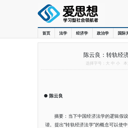
首页
法学
经济学
政治学
国际
陈云良：转轨经
选择字号：
大
中
小
本文
●
陈云良
摘要：当下中国经济法学的逻辑假
谐。提出“转轨经济法学”的概念可以使