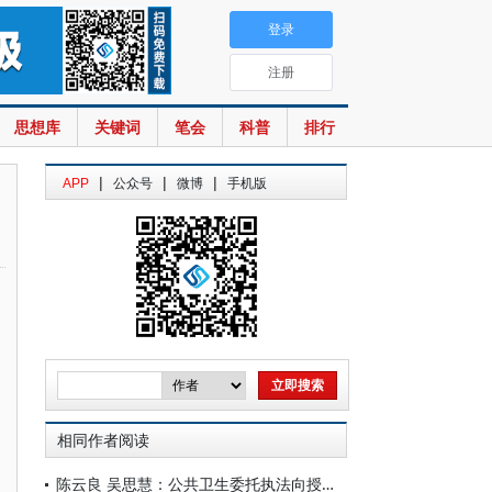
登录
注册
思想库
关键词
笔会
科普
排行
|
|
|
APP
公众号
微博
手机版
相同作者阅读
陈云良 吴思慧：公共卫生委托执法向授权执法模式转型研究