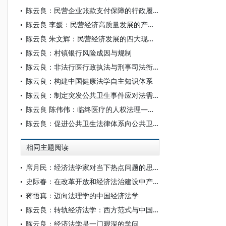
陈云良：民营企业账款支付保障的行政履职困境及纾解路径
陈云良 李媛：民营经济高质量发展的产权保护
陈云良 朱文辉：民营经济发展的四大现实问题及其法治纾解
陈云良：村镇银行风险成因与规制
陈云良：非法行医行政执法与刑事司法衔接机制研究
陈云良：构建中国健康法学自主知识体系
陈云良：制定突发公共卫生事件应对法需要重点解决的问题
陈云良 陈伟伟：临终医疗的人权法理——“尊严死”概念与边界的思考
陈云良：促进公共卫生法律体系向公共卫生法治体系转化
相同主题阅读
席月民：经济法学家对当下热点问题的思考
史际春：在改革开放和经济法治建设中产生发展的中国经济法学
蒋悟真：迈向法理学的中国经济法学
陈云良：转轨经济法学：西方范式与中国现实之抉择
陈云良：经济法学是一门艰深的学问