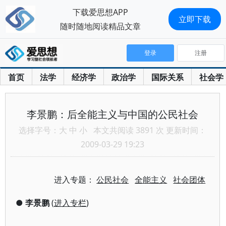
下载爱思想APP
立即下载
随时随地阅读精品文章
登录
注册
首页
法学
经济学
政治学
国际关系
社会学
李景鹏：后全能主义与中国的公民社会
选择字号：
大
中
小
本文共阅读 3891 次 更新时间：
2009-03-29 19:23
进入专题：
公民社会
全能主义
社会团体
●
李景鹏
(
进入专栏
)