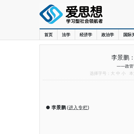
首页
法学
经济学
政治学
国际
李景鹏
——政管
选择字号：
大
中
小
本文
●
李景鹏
(
进入专栏
)