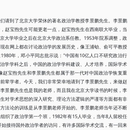
我们请到了北京大学荣休的著名政治学教授李景鹏先生。李景鹏
者，赵宝煦先生可能更老一点，赵宝煦先生在西南联大毕业，当
京大学毕业之后在北京大学政治系任教。1953年院系调整，政
。现在网上都在讨论政治学的发展历史，像王浦劬、俞可平教授
980年，邓小平同志批示说："中国有10亿人口不研究政治行
政治学学科之后，中国的政治学学科建设、人才培养，国际学术
。像赵宝煦先生和李景鹏先生都属于那一代对中国政治学恢复重
的前辈学者。今天，我们非常荣幸地请到了李景鹏先生，来做赵
。李景鹏先生也是我的老师，而且我在北京大学读书的时候，李
先生对学术思想的深入研究、理论方法逻辑的严谨等方面都有非
和方法论的训练是从李景鹏老师开始的。李景鹏老师当年还不断
织了政治学第一个班，1982年有15人毕业，当年8人留校任
始就开始接待国外政治学者的访问，有许多国际学术交流，有一回来