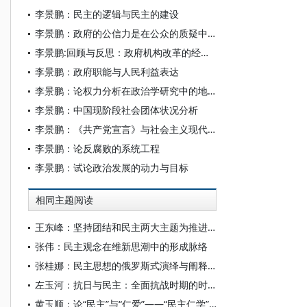
李景鹏：民主的逻辑与民主的建设
李景鹏：政府的公信力是在公众的质疑中逐渐实现的
李景鹏:回顾与反思：政府机构改革的经验与教训
李景鹏：政府职能与人民利益表达
李景鹏：论权力分析在政治学研究中的地位
李景鹏：中国现阶段社会团体状况分析
李景鹏：《共产党宣言》与社会主义现代化
李景鹏：论反腐败的系统工程
李景鹏：试论政治发展的动力与目标
相同主题阅读
王东峰：坚持团结和民主两大主题为推进中国式现代化广泛凝心聚力
张伟：民主观念在维新思潮中的形成脉络
张桂娜：民主思想的俄罗斯式演绎与阐释——以俄罗斯保守自由主义流派为例
左玉河：抗日与民主：全面抗战时期的时代主题及其思想回应
黄玉顺：论“民主”与“仁爱”——“民主仁学”的“体用”问题