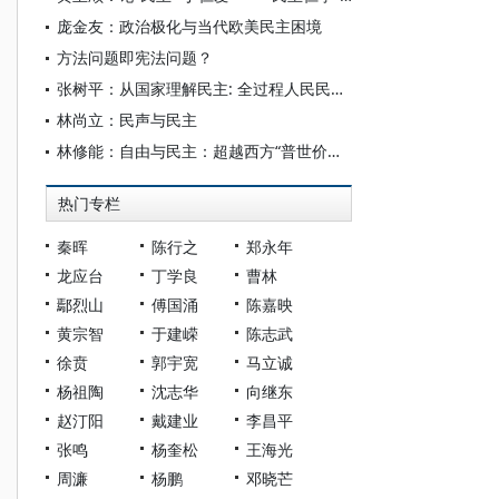
庞金友：政治极化与当代欧美民主困境
方法问题即宪法问题？
张树平：从国家理解民主: 全过程人民民主的一种政治学阐释
林尚立：民声与民主
林修能：自由与民主：超越西方“普世价值”的全人类共同价值理论建构初探
热门专栏
秦晖
陈行之
郑永年
龙应台
丁学良
曹林
鄢烈山
傅国涌
陈嘉映
黄宗智
于建嵘
陈志武
徐贲
郭宇宽
马立诚
杨祖陶
沈志华
向继东
赵汀阳
戴建业
李昌平
张鸣
杨奎松
王海光
周濂
杨鹏
邓晓芒