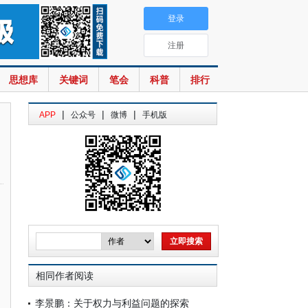
登录
注册
思想库
关键词
笔会
科普
排行
|
|
|
APP
公众号
微博
手机版
相同作者阅读
李景鹏：关于权力与利益问题的探索