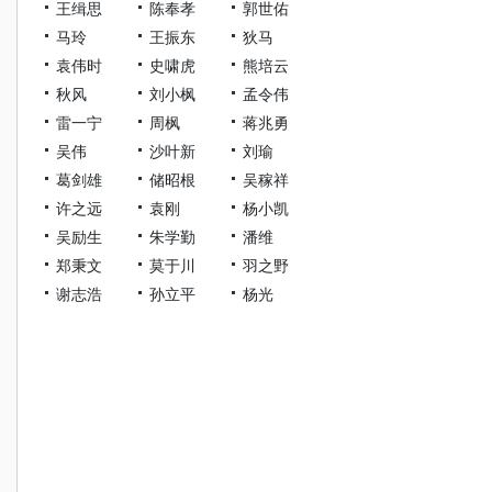
王缉思
陈奉孝
郭世佑
马玲
王振东
狄马
袁伟时
史啸虎
熊培云
秋风
刘小枫
孟令伟
雷一宁
周枫
蒋兆勇
吴伟
沙叶新
刘瑜
葛剑雄
储昭根
吴稼祥
许之远
袁刚
杨小凯
吴励生
朱学勤
潘维
郑秉文
莫于川
羽之野
谢志浩
孙立平
杨光