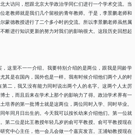
到北大访问，想跟北京大学政治学同仁们进行一个学术交流。当
几位老教师就是我们几个留校的青年教师。于是，李景鹏老师和
阿尔蒙德教授进行了二个多小时的交流。所以李景鹏老师虽然属
、不断进行知识更新的努力对我们的影响很大。这段历史回想起
宾，这里不一一介绍。我要特别介绍的是两位，跟我是同龄学
，尤其是在国内，国外也是一样。我有时候介绍他们两个人的时
在第二，我又没有能力同时说出两个人的名字。这两个人太厉
学博士，而且后来在学术上那个的影响力了得。政治学术界有一
本土培养的第一批博士就是这两位，两位同时入学、同时毕业。
是同年同月日出生的。今天我可以按长幼来介绍他们。第一位就
授。第二位是比王教授年轻几岁的俞可平教授。俞可平教授现在
治研究中心主任，他一会儿会做一个嘉宾发言。王浦劬教授现在