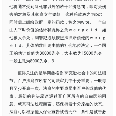
他将通常受到除死罪以外的若干经济惩罚，即对受伤
害的对象及其家庭支付赔款，这种赔款称之为bot，
同时需上缴给政府一定的罚款，称之为wite。一个自
由人平时价值的估计状况称之为ｗｅｒｇｅｌｄ，如
他被人杀死，则罪犯必须按照法律赔偿他的ｗｅｒｇ
ｅｌｄ。具体的数目则由他的社会地位决定，一个国
王的估计价值为30000先令，大主教为15000先令，
一般主教为8000先令。9
值得关注的是早期盎格鲁·萨克逊社会中的司法细
节。百户法庭在所有的司法审判中十分重要，一般每
月至少开庭一次。法庭的主要成员由百户长或他的代
表，最初的判决应该通过百户区所有的自由民的同
意。就其司法过程而言，还保持着十分原始的状态。
法庭可以根据他人保证宣告被告无罪，条件是被告必