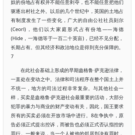
奴的份地占有权并不能任意剥夺，也不能任意把他们
驱逐出村社之外。以后的几个世纪中，英国的土地占
有制度发生了一些变化，广大的自由公社社员刻尔
(Ceorl)，他们以大家庭形式占有份地——海德
(Hide，一海德等于一百二十英亩)，已经不见分配，
长期占有。但其经济和政治地位是得到充分保障的。
7
在此社会基础上形成的早期盎格鲁·萨克逊法律，
一直处在变动之中。法律和司法程序在整个国土上并
不统一，地方的司法过程非常复杂。与其他社会一
样，买卖是盎格鲁·萨克逊社会最重要的活动，大部分
犯罪的暴力与商业的财产变动有关，因此，国王要求
所有的买卖必须在开放市场中进行。8在争执中，原
告必须正式提出控诉，而被告也必须正式否认指控的
罪行。一般来说，当一个人被他的邻居判决有罪时，