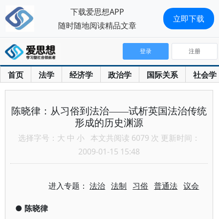
下载爱思想APP
立即下载
随时随地阅读精品文章
登录
注册
首页
法学
经济学
政治学
国际关系
社会学
陈晓律：从习俗到法治——试析英国法治传统
形成的历史渊源
选择字号：
大
中
小
本文共阅读 6079 次 更新时间：
2009-01-15 15:48
进入专题：
法治
法制
习俗
普通法
议会
●
陈晓律