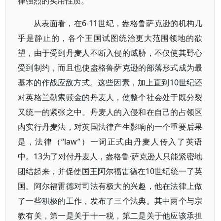
律强烈的实用性质。
从表面看，在6-11世纪，盎格鲁萨克逊的机构几
乎是静止的，各个王国试图统治更大范围领地的欲
望，由于受到丹麦人不断入侵的威胁，不仅使其野心
受到制约，而且也使盎格鲁萨克逊的部落形式成为最
基本的作战应敌方式。这些因素，加上直到10世纪还
对英格兰勒索赎金的丹麦人，使整个社会处于既分裂
又统一的紧张之中。丹麦人的入侵和在自己的占领区
内实行丹麦法，对英国法律产生影响的一个重要后果
是，法律（“law”）一词正式由丹麦人传入了英语
中。13为了对付丹麦人，盎格鲁·萨克逊人只能紧密地
团结起来，并促使国王阿尔福雷德在10世纪统一了英
国。阿尔福雷德对司法有极大的兴趣，他在法律上做
了一些积极的工作，发布了三个法典。其中两个与宗
教有关，第一是关于十一税，第二是关于他应该承担