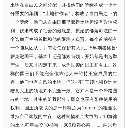
土地在自由民之间分配，并按他们的等级构成一个十
分重要的集团，“土地耕作者”，构成了自由民之下的
一个等级，他们从自由民那里获得土地但没有政治权
利，奴隶构成了社会的最底层。原始的部落司法由一
个选举产生的首脑和他的继承人负责。每个首脑都有
一个随从团队，并有责任保护其人民。5早期盎格鲁·
萨克逊国王，基本上还是部族首领，开始都是由选举
产生，后来才固定下来，成为世袭的国王和君主。这
样的国王们不能完全依靠他人来维持王室成员的生
存，他们也有自己的土地。但这些国王领地和欧洲大
陆意义上的领地并不完全一致。它并不是一个严格圈
占的土地，其中的旷野部分，民众也享有某种使用的
权利。国王所获取的是一种称之为“feorm”的租金以
维持自己家族的生存。这种食物租金大致为：10海德
的土地每年要交10桶蜜，300颗卷心菜，……两只母