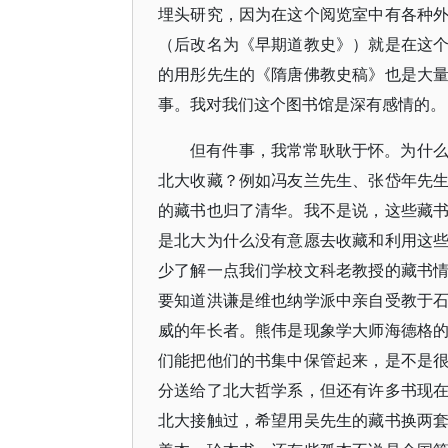
埋头研究，因为在这个阅览室中有各种
（后改名为《早期道教史》）就是在这
的用彤先生的《隋唐佛教史稿》也是大
事。我对我们这个图书馆是深有感情的。
但有件事，我常常耿耿于怀。为什
北大收藏？例如冯友兰先生、张岱年先
的藏书也归了清华。我不是说，这些藏
是北大为什么没有意愿去收藏和利用这
少了解一点我们学校文科老教授的藏书
要知道洪谦是维也纳学派中亲自受教于
威的年长者。熊伟是现象学大师海德格
们能把他们的书集中保管起来，是不是
分送给了北大哲学系，但还有许多书现
北大接触过，希望用吴先生的藏书换两