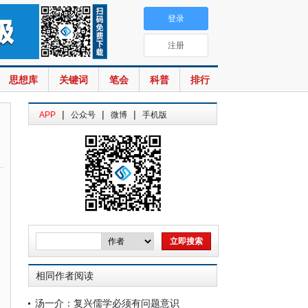
登录
注册
思想库
关键词
笔会
科普
排行
|
|
|
APP
公众号
微博
手机版
相同作者阅读
汤一介：复兴儒学必须有问题意识