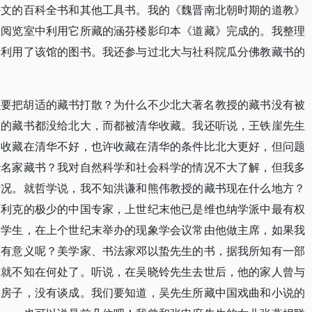
外文的百科全书和其他工具书。我的《魏晋南北朝时期的道教》
个阅览室中利用它所藏的涵芬楼影印本《道藏》完成的。我整理
量利用了该馆的图书。我还参与过北大与社科院瓜分佛教藏书的
么要把胡适的藏书打散？为什么不少北大著名教授的藏书没有被
生的藏书都没给北大，而都被清华收藏。我还听说，王铁崖先生
书收藏在清华不好，也许收藏在清华的条件比北大更好，但问题
些名家藏书？我对自然科学和社会科学的情况不大了解，但我多
情况。就哲学说，我不知洪谦和熊伟教授的藏书现在什么地方？
石利克的极少的中国专家，上世纪末他已是维也纳学派中最有权
的学生，在上个世纪末举办的现象学会议常由他做主席，如果我
很有意义呢？美学家、书法家邓以蛰先生的书，据我所知有一部
在就不知在何处了。听说，在吴晓铃先生去世后，他的家人曾与
套房子，没有谈成。我们要知道，吴先生所藏中国戏曲和小说的