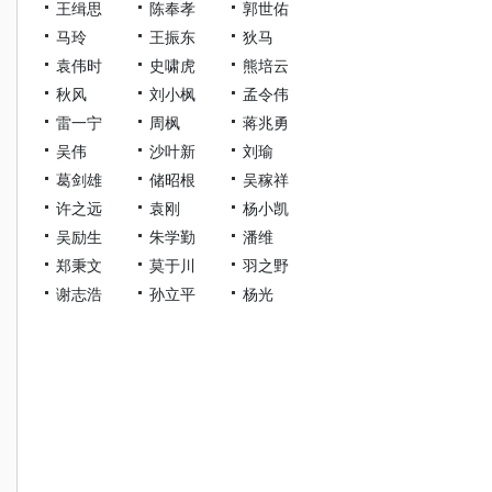
王缉思
陈奉孝
郭世佑
马玲
王振东
狄马
袁伟时
史啸虎
熊培云
秋风
刘小枫
孟令伟
雷一宁
周枫
蒋兆勇
吴伟
沙叶新
刘瑜
葛剑雄
储昭根
吴稼祥
许之远
袁刚
杨小凯
吴励生
朱学勤
潘维
郑秉文
莫于川
羽之野
谢志浩
孙立平
杨光