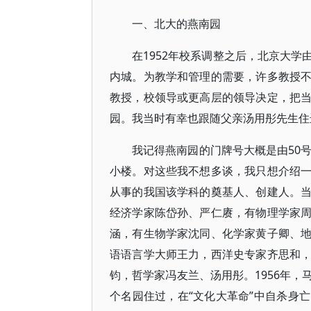
一、北大的燕南园
在1952年校系调整之后，北京大
内城。为教学和管理的需要，许多教授
教授，校领导或更高层的领导决定，把
园。我当时有幸也跟随父亲汤用彤先生住
我记得燕南园的门牌号大概是由50
小楼。对这些我不想多谈，我只想介绍
从事的我国该学科的奠基人、创建人。
经济学家陈岱孙、严仁赓，有物理学家
涵，有生物学家沈同、化学家黄子卿、
语语言学大师王力，西洋史专家齐思和
钧，哲学家冯友兰、汤用彤。1956年
个名园住过，在“文化大革命”中自杀身