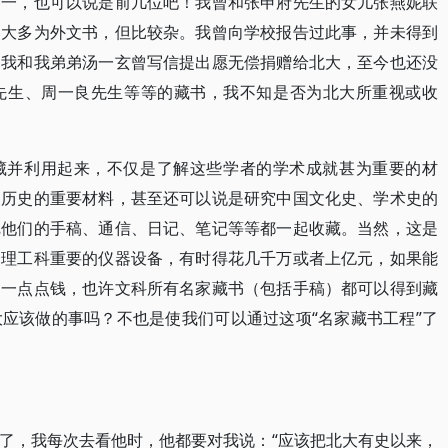
第一，也可以说是前几位吧！我曾和张申府先生的女儿张燕妮联
，大多为外文书，但比较杂。我曾向学校报告过此事，并未得到
，我和我弟弟汤一玄曾写信提出愿无偿捐赠给北大，至今也还没
先生、周一良先生等等的藏书，我不知是否为北大所重视或收
藏并利用起来，不仅是了解这些学者的学术成就甚为重要的材
展历史的重要材料，甚至还可以说是研究中国文化史、学术史的
把他们的手稿、通信、日记、笔记等等都一起收藏。当然，这是
套理工科重要的仪器设备，有时得花几千万或者上亿元，如果能
的一点点钱，也许文科所有名家藏书（包括手稿）都可以得到藏
应该做的事吗？不也是使我们可以通过这项“名家藏书工程”了
了，我每次去看他时，他都要对我说：“应该把北大有史以来，