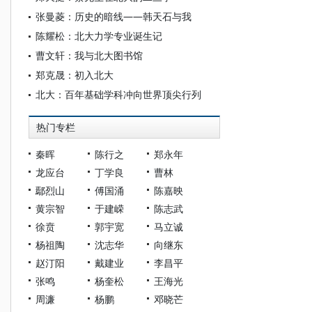
张曼菱：历史的暗线——韩天石与我
陈耀松：北大力学专业诞生记
曹文轩：我与北大图书馆
郑克晟：初入北大
北大：百年基础学科冲向世界顶尖行列
热门专栏
秦晖
陈行之
郑永年
龙应台
丁学良
曹林
鄢烈山
傅国涌
陈嘉映
黄宗智
于建嵘
陈志武
徐贲
郭宇宽
马立诚
杨祖陶
沈志华
向继东
赵汀阳
戴建业
李昌平
张鸣
杨奎松
王海光
周濂
杨鹏
邓晓芒