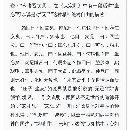
说：“今者吾丧我”。在《大宗师》中有一段话讲“坐
忘”可以说是对“无己”这种精神绝对自由的描述：
“颜回曰：回益矣。仲尼曰：何谓也？曰：回忘仁
义矣。曰：可矣，独未也。他日，复见，曰：回益
矣。曰：何谓也？曰：回忘礼乐矣。曰：可矣，独未
也。他日。复见，曰：回益矣。曰：何谓也？曰：坐
忘矣。促尼蹴然曰：何谓坐忘？颜回曰：堕肢体，黜
聪明，离形去知，同于大道，此谓坐矣。仲尼曰：同
则无好也，化则无常也，而果其贤乎！丘也请从而后
也。”庄子“坐忘”的境界就是他所说的“无己”或“丧
我”的境界。上引文说明，颜回从否定世俗的道德开
始，“忘礼乐”、“忘仁义”，进而消除身体对精神的种
种束缚，“堕肢体”、“离形”，以至于消除知识等对精
神的困扰，“黜聪明”、“去知”，达到“形如枯木，心如