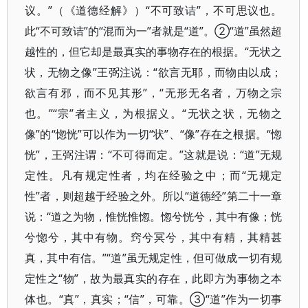
议。”（《道德经解》）“不可致诘”，不可思议也。
此“不可致诘”的“混而为一”者就是“道”。②“道”虽然超
越性的，但它却是最真实的事物存在的根据。“无状之
状，无物之像”王弼注说：“欲言无耶，而物由以成；
欲言有邪，而不见其形”，“无形无名者，万物之宗
也。”“宗”者主义，为根据义。“无状之状，无物之
像”的“惚恍”可以作为一切“状”、“像”存在之根据。“惚
恍”，王弼注谓：“不可得而定。”这就是说：“道”无规
定性。凡有规定性者，均在经验之中；而“无规定
性”者，则超越于经验之外。所以“道德经”第二十一章
说：“道之为物，惟恍惟惚。惚兮恍兮，其中有像；恍
兮惚兮，其中有物。窍兮冥兮，其中有精，其精甚
真，其中有信。”“道”虽无规定性，但可做成一切有规
定性之“物”，故为最真实的存在，此即方为事物之本
体也。“真”，真实；“信”，可靠。③“道”作为一切事