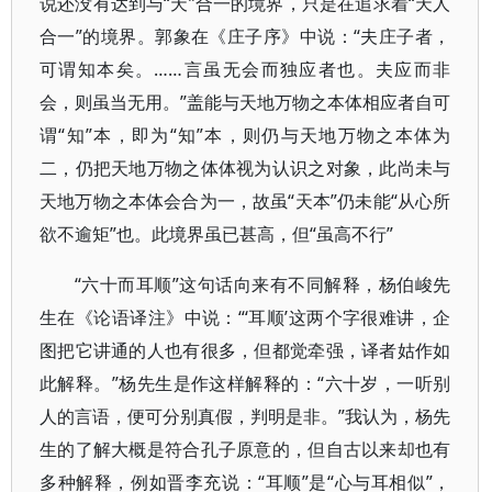
说还没有达到与“天”合一的境界，只是在追求着“天人
合一”的境界。郭象在《庄子序》中说：“夫庄子者，
可谓知本矣。……言虽无会而独应者也。夫应而非
会，则虽当无用。”盖能与天地万物之本体相应者自可
谓“知”本，即为“知”本，则仍与天地万物之本体为
二，仍把天地万物之体体视为认识之对象，此尚未与
天地万物之本体会合为一，故虽“天本”仍未能“从心所
欲不逾矩”也。此境界虽已甚高，但“虽高不行”
“六十而耳顺”这句话向来有不同解释，杨伯峻先
生在《论语译注》中说：“‘耳顺’这两个字很难讲，企
图把它讲通的人也有很多，但都觉牵强，译者姑作如
此解释。”杨先生是作这样解释的：“六十岁，一听别
人的言语，便可分别真假，判明是非。”我认为，杨先
生的了解大概是符合孔子原意的，但自古以来却也有
多种解释，例如晋李充说：“耳顺”是“心与耳相似”，