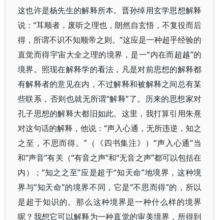
这也许是杨先生的解释所本。晋孙绰用玄学思想解释
说：“耳顺者，废听之理也，朗然自玄悟，不复役而后
得，所谓不识不知顺帝之则。”这应是一种超乎经验的
直觉而得宇宙大全之理的境界，是一“内在而超越”的
境界。照现在解释学的看法，凡是对前思想的解释都
有解释者的意见在内，不过解释和被解释之间总有某
些联系，否则也就无所谓“解释”了。历来的思想家对
孔子思想的解释大都旧如此。这里，我打算引用朱熹
对这句话的解释，他说：“声入心通，无所违逆，知之
之至，不思而得。”（《四书集注》）“声入心通”当
和“声音”有关（“有音之声”和“无音之声”都可以包括在
内）；“知之之至”应是超于“知天命”地境界，这种境
界与“知天命”的境界不同，它是“不思而得”的，所以
是超于知识的。那么这种境界是一种什么样的境界
呢？我想它可以解释为一种直觉的审美境界，所得到