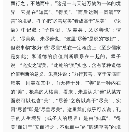
而行之，不勉而中。”这是一与天进万物为一体的境
界，它是在“知真”、“得美”、“而后达到一圆满“至
善”的境界。孔子把“尽善尽美”看成高于“尽美”，《论
语》中记载：“子谓诏，‘尽美矣，又尽善也’：谓
武，‘尽美矣，未尽善也。’”这里“尽善”是说的“极好”，
但说事物“极好”或“尽善”总在一定程度上（至少儒家
是如此）和道德的价值判断联系在一起的。孟子
说：“充实之谓美。”此处的“美”实也，含有某种道德
价值判断的意义。朱熹注说：“力行其善，至于充满而
积实，则美在其中，而无待于外。”“善”是一种内在
的“美”，极高的人格美。看来，朱熹认为“善”从某方
面说可以包含“美”，“尽善”之所以高于“尽美”，实
因“尽善”即是“尽善尽美”。这里我们似乎可以说，孔
子的人生境界（或圣人的境界）是由“知真”、“得
美”而进于“安而行之，不勉而中”的“圆满至善”的境