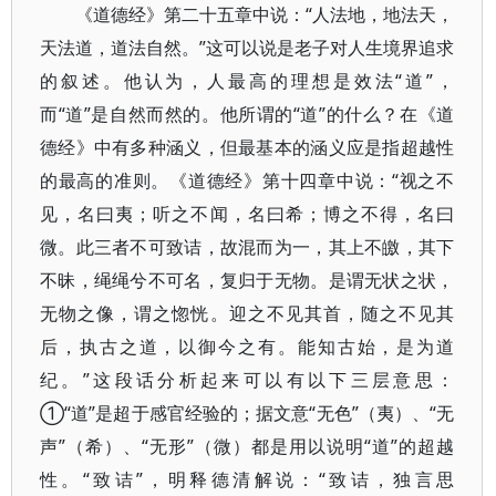
《道德经》第二十五章中说：“人法地，地法天，
天法道，道法自然。”这可以说是老子对人生境界追求
的叙述。他认为，人最高的理想是效法“道”，
而“道”是自然而然的。他所谓的“道”的什么？在《道
德经》中有多种涵义，但最基本的涵义应是指超越性
的最高的准则。《道德经》第十四章中说：“视之不
见，名曰夷；听之不闻，名曰希；博之不得，名曰
微。此三者不可致诘，故混而为一，其上不皦，其下
不昧，绳绳兮不可名，复归于无物。是谓无状之状，
无物之像，谓之惚恍。迎之不见其首，随之不见其
后，执古之道，以御今之有。能知古始，是为道
纪。”这段话分析起来可以有以下三层意思：
①“道”是超于感官经验的；据文意“无色”（夷）、“无
声”（希）、“无形”（微）都是用以说明“道”的超越
性。“致诘”，明释德清解说：“致诘，独言思