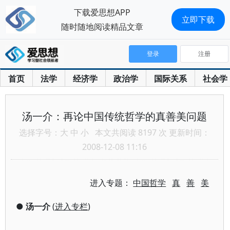
下载爱思想APP
立即下载
随时随地阅读精品文章
登录
注册
首页
法学
经济学
政治学
国际关系
社会学
汤一介：再论中国传统哲学的真善美问题
选择字号：
大
中
小
本文共阅读 8197 次 更新时间：
2008-12-08 11:16
进入专题：
中国哲学
真
善
美
●
汤一介
(
进入专栏
)