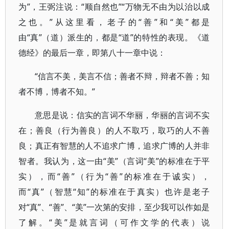
为”，王弼注说：“顺自然也”“万物无不由为以治以成
之也。”从这里看，老子的“善”和“美”都是
由“真”（道）派生的，都是“道”的特性的表现。《道
德经》的最后一章，即第八十一章中说：
“信言不美，美言不信；善者不辩，辩者不善；知
者不博，博者不知。”
意思是说：信实的言词不华丽，华丽的言词不实
在；善良（行为善良）的人不取巧，取巧的人不善
良；真正有智慧的人不追求广博，追求广博的人并非
智者。我认为，这一由“美”（言词“美”的标准在于平
实），而“善”（行为“善”的标准在于诚实），
而“真”（智慧“知”的标准在于真实）也许是老子
对“真”、“善”、“美”一次第的安排，至少我可以作如是
了解。“美”是就言词（可作文学的代表）说