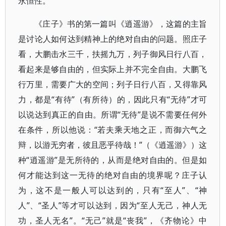
永恒性。
《庄子》书的第一篇叫《逍遥游》，这篇的主旨
是讨论人如何达到精神上的绝对自由的问题。照庄子
看，大鹏击水三千，扶摇九万，列子御风日行八百，
看起来是够自由的，但实际上并不完全自由。大鹏飞
行万里，需要广大的空间；列子日行八百，又得靠风
力，都是“有待”（有所待）的，因此只有“无待”才可
以说达到真正的自由。所谓“无待”是说不需要任何外
在条件，所以他说：“若夫乘天地之正，而御六气之
辩，以游无穷者，彼且恶乎待哉！”（《逍遥游》）这
种“逍遥游”是无所待的，从而是绝对自由的。但是如
何才能达到这一无待的绝对自由的境界呢？庄子认
为，这不是一般人可以达到的，只有“至人”、“神
人”、“圣人”等才可以达到，因为“至人无己，神人无
功，圣人无名”。“无己”就是“丧我”，《齐物论》中