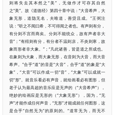
则将失去其本然之“美”，无做作才可存其自然
之“美”。故《道德经》第四十章中说：“大音希声，大
象无形，道隐无名，夫唯道，善贷且成。”王弼注
说：“听之不闻曰希，不可得闻之者也。有声则有分，
有分则不宫而商矣。分则不能统众，故有声者非大
音”；“有殂则有分，有分者不温则凉，不炎则寒，故
象而形者非大象。”；“凡此诸善，皆是道之所成也。
在象则为大象，而大象无形，在音则为大音，而大音
希声。”合乎“道”的音是“大音”，合乎“道”的象是“大
象”，“大音”可以作成一切“音”，“大象”可以成就一
切“形”。就音乐看必有声音，就绘画看必有图形，但
老子认为最高超的音乐应是无声的（“大音希声”），
绝妙的绘画应是无形的（“大象无形”），国为，“无
声”才能作成任何声音，“无形”才能成就任何图形，这
是合乎“自然无为”的原则的。“道常无为，而无不