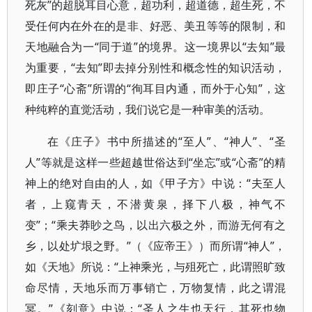
死灰”的超脱耳目心意，超功利，超道德，超生死，不
受任何内在外在的是非、好恶、美丑等等的限制，和
天地融合为一“同于道”的境界。这一境界以“去知”最
为重要，“去知”即去掉分别性和概念性的知识活动，
即庄子“心斋”所谓的“徇耳目内通，而外于心知”，这
种纯粹的直觉活动，我们说它是一种审美的活动。
在《庄子》书中所描述的“至人”、“神人”、“圣
人”等就是这样一些超越世俗达到“坐忘”或“心斋”的精
神上的绝对自由的人，如《甲子方》中说：“夫至人
者，上窥青天，不潜黄泉，择下八极，神气不
变”；“乘夫莽眇之鸟，以出六极之外，而游无何有之
乡，以处圹垠之野。”（《应帝王》）而所谓“神人”，
如《天地》所说：“上神乘光，与殂死亡，此谓照旷致
命尽情，天地乐而万事销亡，万物复情，此之谓混
冥。”《刻意》中说：“圣人之生也天行，其死也物