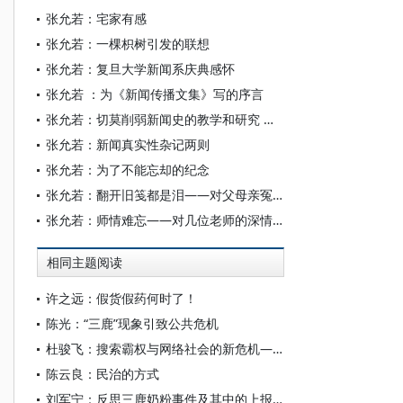
张允若：宅家有感
张允若：一棵枳树引发的联想
张允若：复旦大学新闻系庆典感怀
张允若 ：为《新闻传播文集》写的序言
张允若：切莫削弱新闻史的教学和研究 ——写在《外国新闻事业史教程》再版之际
张允若：新闻真实性杂记两则
张允若：为了不能忘却的纪念
张允若：翻开旧笺都是泪——对父母亲冤案的再回顾
张允若：师情难忘——对几位老师的深情回忆
相同主题阅读
许之远：假货假药何时了！
陈光：“三鹿”现象引致公共危机
杜骏飞：搜索霸权与网络社会的新危机——“百度屏蔽门事件”评析
陈云良：民治的方式
刘军宁：反思三鹿奶粉事件及其中的上报制度