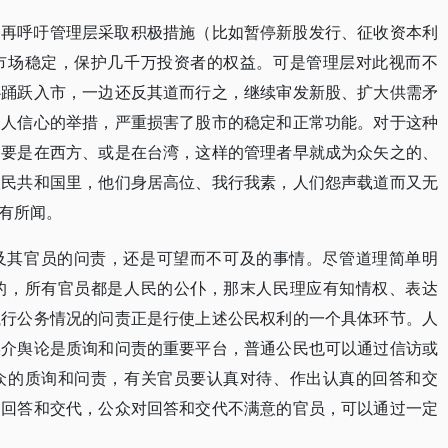
一再呼吁管理层采取积极措施（比如暂停新股发行、征收资本利
市场稳定，保护几千万投资者的权益。可是管理层对此视而不
心踊跃入市，一边还反其道而行之，继续审发新股、扩大供需矛
资人信心的举措，严重损害了股市的稳定和正常功能。对于这种
。要是在西方、或是在台湾，这样的管理者早就成为众矢之的、
人民共和国里，他们身居高位、我行我素，人们怨声载道而又无
有所闻。
及其官员的问责，还是可望而不可及的事情。尽管道理简单明
的，所有官员都是人民的公仆，那末人民理应有知情权、表达
执行公务情况的问责正是行使上述公民权利的一个具体环节。人
媒介舆论是质询和问责的重要平台，普通公民也可以通过信访或
众的质询和问责，有关官员要认真对待、作出认真的回答和交
的回答和交代，公众对回答和交代不满意的官员，可以通过一定