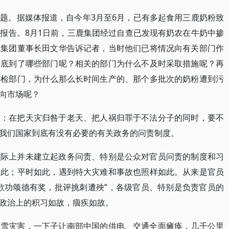
题。据媒体报道，自今年3月至6月，已有多起食用三鹿奶粉致
报告。8月1日前，三鹿集团经过自查已发现有奶农在牛奶中掺
鹿集团董事长田文华告诉记者，当时他们已将情况向有关部门作
到底到了哪些部门呢？相关的部门为什么不及时采取措施呢？再
质检部门，为什么那么长时间生产的、那个多批次的奶粉遭到污
向市场呢？
是：在把天灾归咎于老天、把人祸归罪于不法分子的同时，要不
我们国家到底有没有必要的有关政务的问责制度。
实际上并未建立起政务问责、特别是公众对官员问责的制度和习
如此；平时如此，遇到特大灾难和事故也照样如此。从来是官员
歌功颂德有奖，批评挑刺遭殃”，各级官员、特别是负责官员的
政治上的积习如故，痼疾如故。
冰雪灾害，一下子让南部中国的供电、交通全面瘫痪，几千公里