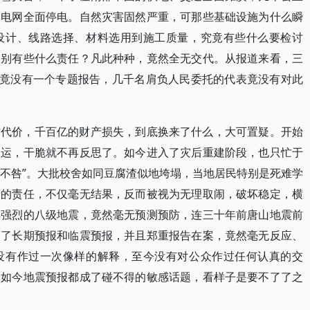
的电网全面停电。自然灾害固然严重，可那些基础设施为什么瞬
设计、线路选择、材料选用到施工质量，究竟有些什么要检讨
分别有些什么责任？凡此种种，竟然全无交代。从报道来看，三
事竟没有一个专题报告，几千名肩负人民委托的代表竟没有对此
亡代价，千百亿的财产损失，到底换来了什么，大可置疑。开始
奥运，干脆就不再反思了。如今进入了灾后重建阶段，也只忙于
往不咎”。大批校舍如同豆腐渣似地垮塌，当地居民特别是死难学
府的责任，不仅毫无结果，反而被视为无理取闹，破坏稳定，横
样强烈的八级地震，竟然毫无预测预防，连三十年前唐山地震前
出了长期预报和临震预报，并且郑重报告在案，竟然毫无反应、
没有作过一次像样的解释，至今没有对公众作过任何认真的交
，如今地震预报都成了碰不得的敏感话题，看样子是要不了了之