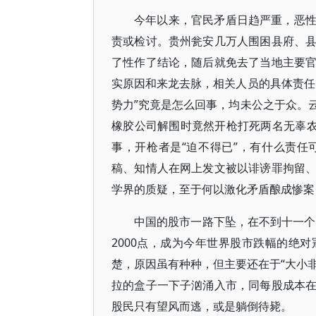
今年以来，官民矛盾日趋严重，恶
责或检讨。贵州瓮安几万人围困县府、
了性作了结论，随后就免去了当地主要
实原因和来龙去脉，相关人员的具体责任
势力”究竟是怎么回事，均未公之于众。
橡胶公司解围时竟然开枪打死两名无辜农
事，开枪者是“迫不得已”，有什么责
稿、知情人在网上发文被以诽谤罪拘留
学界的质疑，至于何以激化矛盾酿成惨案
中国的股市一路下坠，在不到十一个
2000点，成为今年世界股市跌幅的绝
楚，原因虽有种种，但主要还在于“大小非
拉的盒子一下子汹涌入市，同每股成本
股民只有望风而逃，或是躺倒待毙。