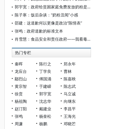
郭宇宽：政府给贫困家庭免费发放奶粉是解决乳制品安全的根本出路
陈子寒：饭后杂谈：“奶粉丑闻”小感
邵建：这道歉何以更像是政治“陈情表”
张鸣：政府道歉的标准文本
肖雪慧：食品安全和责任政府——我看毒奶粉事件
热门专栏
秦晖
陈行之
郑永年
龙应台
丁学良
曹林
鄢烈山
傅国涌
陈嘉映
黄宗智
于建嵘
陈志武
徐贲
郭宇宽
马立诚
杨祖陶
沈志华
向继东
赵汀阳
戴建业
李昌平
张鸣
杨奎松
王海光
周濂
杨鹏
邓晓芒