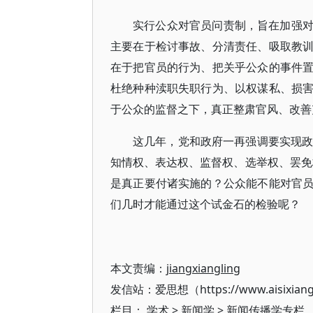
实行公众对官员问责制，旨在加强
主要在于检讨事故、分清责任、吸取教
在于把官员的行为、把关乎公众的事件
杜绝种种渎职失职行为、以权谋私、损
于公众的监督之下，真正整肃官风、改善
这几年，党和政府一再强调要实现政
知情权、表达权、监督权、选举权、罢免
是真正要付诸实施的？公众能不能对官
们几时才能通过这个试金石的检验呢？
本文责编：
jiangxiangling
发信站：爱思想（https://www.aisixian
栏目：
学术
>
新闻学
>
新闻传播学专栏