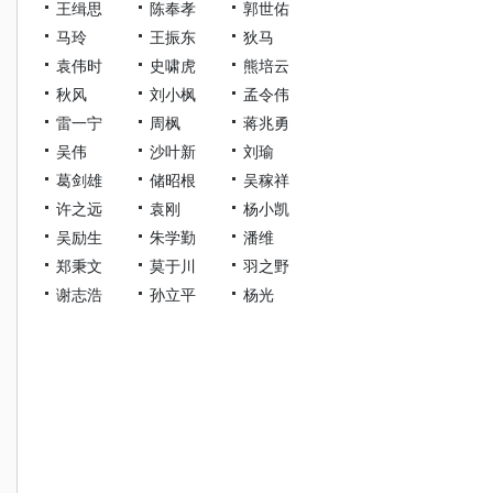
王缉思
陈奉孝
郭世佑
马玲
王振东
狄马
袁伟时
史啸虎
熊培云
秋风
刘小枫
孟令伟
雷一宁
周枫
蒋兆勇
吴伟
沙叶新
刘瑜
葛剑雄
储昭根
吴稼祥
许之远
袁刚
杨小凯
吴励生
朱学勤
潘维
郑秉文
莫于川
羽之野
谢志浩
孙立平
杨光