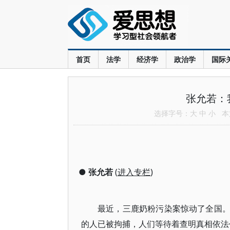
首页
法学
经济学
政治学
国际
张允若：
选择字号：
大
中
小
本文
●
张允若
(
进入专栏
)
最近，三鹿奶粉污染案惊动了全国
的人已被拘捕，人们等待着查明真相依法