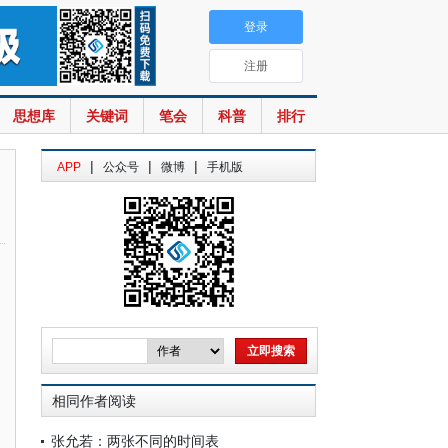
登录
注册
思想库
关键词
笔会
科普
排行
|
|
|
APP
公众号
微博
手机版
相同作者阅读
张允若：两张不同的时间表