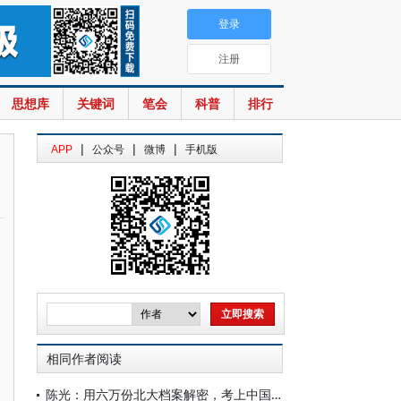
登录
注册
思想库
关键词
笔会
科普
排行
|
|
|
APP
公众号
微博
手机版
相同作者阅读
陈光：用六万份北大档案解密，考上中国顶级名校的都是什么人？