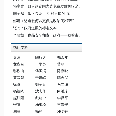
郭宇宽：政府给贫困家庭免费发放奶粉是解决乳制品安全的根本出路
陈子寒：饭后杂谈：“奶粉丑闻”小感
邵建：这道歉何以更像是政治“陈情表”
张鸣：政府道歉的标准文本
肖雪慧：食品安全和责任政府——我看毒奶粉事件
热门专栏
秦晖
陈行之
郑永年
龙应台
丁学良
曹林
鄢烈山
傅国涌
陈嘉映
黄宗智
于建嵘
陈志武
徐贲
郭宇宽
马立诚
杨祖陶
沈志华
向继东
赵汀阳
戴建业
李昌平
张鸣
杨奎松
王海光
周濂
杨鹏
邓晓芒