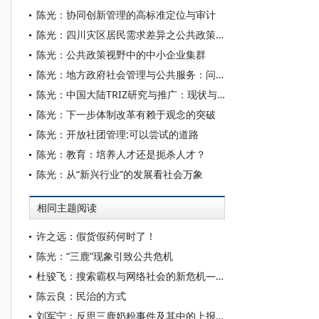
陈光：协同创新管理的高标准定位与审计
陈光：四川灾区居民需求差异之公共政策启示
陈光：公共政策视野中的中小企业集群
陈光：地方政府社会管理与公共服务：问题与对策
陈光：中国大陆TRIZ研究与推广：现状与问题
陈光：下一步体制改革有赖于观念的突破
陈光：开放社团管理:可以尝试的道路
陈光：教育：培养人才还是扼杀人才？
陈光：从“新兴行业”的发展看社会万象
相同主题阅读
许之远：假货假药何时了！
陈光：“三鹿”现象引致公共危机
杜骏飞：搜索霸权与网络社会的新危机——“百度屏蔽门事件”评析
陈云良：民治的方式
刘军宁：反思三鹿奶粉事件及其中的上报制度