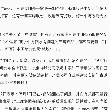
匆忙表示，三鹿集团是一家股份制企业，43%股份由新西兰恒天
司持有，还有一些零碎股份，政府没有持股。好一个与政府无关
的《早餐》节目中透露，拥有河北石家庄三鹿集团43%股份的新
尝试了几个星期”要求中方回收有问题的三鹿产品，但不得要领：“中
，可否让中国地方官员“尴尬”一下。
者“道歉”了，却毫无诚意。让我们看看他们怎么说的——“9月15
新闻发布会上获悉，涉嫌向我公司原奶中添加三聚氰胺的案件已
事拘留，其中两人被依法逮捕”，“我公司真诚感谢公安部门夜以
无辜受害者模样！
月12日表示：“8月1日已在内部检测出了问题，并向有关部门进行
日表表示：“三鹿集团在确认奶粉的质量出现问题以后，在相当长
，三鹿集团应该承担很大的责任”。我们老百姓弄不清楚，“有