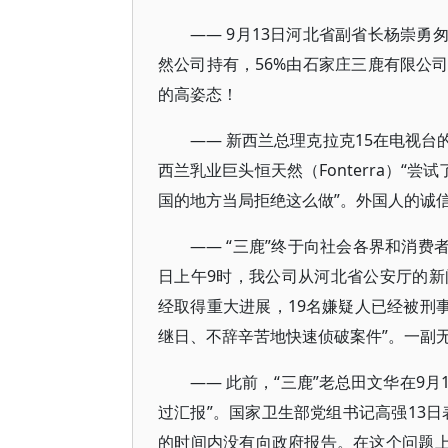
―― 9月13日河北省副省长杨崇勇
然公司持有，56%由石家庄三鹿有限公
的高姿态！
―― 新西兰总理克拉克15在电视台
西兰乳业巨头恒天然（Fonterra）“
国的地方当局拒绝这么做”。外国人的诚信
―― “三鹿”终于向社会各界和消费
日上午9时，我公司从河北省公安厅的
经取得重大进展，19名嫌疑人已经被刑
继日、不辞辛苦地快速侦破案件”。一副
―― 此前，“三鹿”老总田文华在9
过汇报”。国家卫生部党组书记高强13
的时间内没有向政府报告。在这个问题上