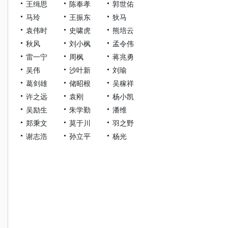
王缉思
陈奉孝
郭世佑
马玲
王振东
狄马
袁伟时
史啸虎
熊培云
秋风
刘小枫
孟令伟
雷一宁
周枫
蒋兆勇
吴伟
沙叶新
刘瑜
葛剑雄
储昭根
吴稼祥
许之远
袁刚
杨小凯
吴励生
朱学勤
潘维
郑秉文
莫于川
羽之野
谢志浩
孙立平
杨光