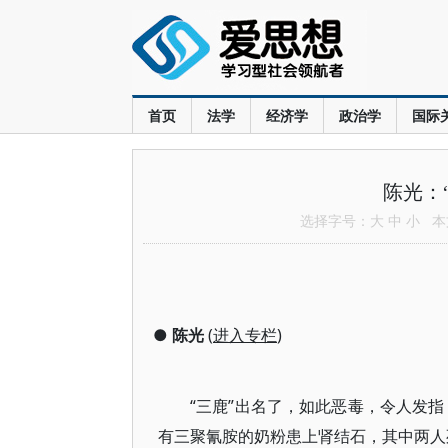
首页
法学
经济学
政治学
国际
陈光：
选择字号：
大
中
小
本文
●
陈光
(
进入专栏
)
“三鹿”出名了，如此恶毒，令人发指
有三聚氰胺的奶粉患上肾结石，其中两人