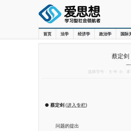
首页
法学
经济学
政治学
国际
蔡定剑
—
选择字号：
大
中
小
本文
●
蔡定剑
(
进入专栏
)
问题的提出