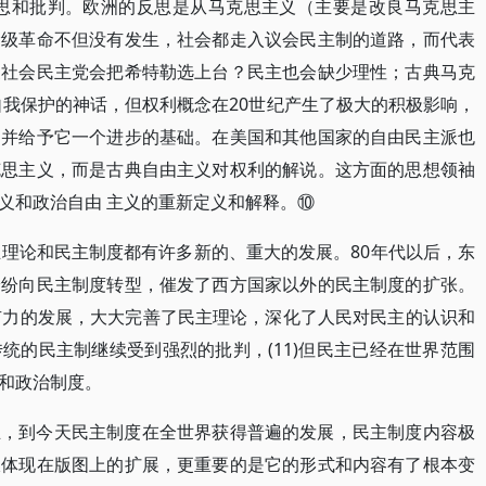
反思和批判。欧洲的反思是从马克思主义（主要是改良马克思主
阶级革命不但没有发生，社会都走入议会民主制的道路，而代表
家社会民主党会把希特勒选上台？民主也会缺少理性；古典马克
自我保护的神话，但权利概念在20世纪产生了极大的积极影响，
，并给予它一个进步的基础。在美国和其他国家的自由民主派也
克思主义，而是古典自由主义对权利的解说。这方面的思想领袖
义和政治自由 主义的重新定义和解释。⑩
主理论和民主制度都有许多新的、重大的发展。80年代以后，东
纷纷向民主制度转型，催发了西方国家以外的民主制度的扩张。
有力的发展，大大完善了民主理论，深化了人民对民主的认识和
统的民主制继续受到强烈的批判，(11)但民主已经在世界范围
和政治制度。
立，到今天民主制度在全世界获得普遍的发展，民主制度内容极
仅体现在版图上的扩展，更重要的是它的形式和内容有了根本变