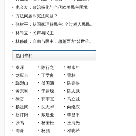
庞金友：政治极化与当代欧美民主困境
方法问题即宪法问题？
张树平：从国家理解民主: 全过程人民民主的一种政治学阐释
林尚立：民声与民主
林修能：自由与民主：超越西方“普世价值”的全人类共同价值理论建构初探
热门专栏
秦晖
陈行之
郑永年
龙应台
丁学良
曹林
鄢烈山
傅国涌
陈嘉映
黄宗智
于建嵘
陈志武
徐贲
郭宇宽
马立诚
杨祖陶
沈志华
向继东
赵汀阳
戴建业
李昌平
张鸣
杨奎松
王海光
周濂
杨鹏
邓晓芒