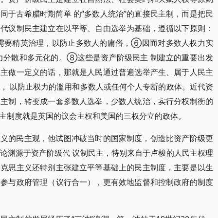
同于古希腊时期简单 的“多数人统治”的直接民主制，而是把民
。代议制民主建立在以平等、自由选举为基础，遵循以下原则：
需要精英治理，以防止多数人的庸俗，⑥因而对多数人权力实
力分散和多元化的。⑧这些是资产阶级民主 制建立的重要出发
民主做一定义的话，那就是人民通过普遍选举产生、属于人民主
， 以防止权力的滥用和多数人或任何个人专断的政体。近代资
民主制，转变成一套多数人选举，少数人统治，实行分权制衡的
主制度就是英国的议会主权和美国的三权分立的政体。
主义的民主观，他试图冲破当时的国家制度，创造比资产阶级更
论渊源于资产阶级代 议制民主，特别来自于卢梭的人民主权理
马克思主义还特别主张建立平等基础上的民主制度，主要是以生
接参与政府管理（议行合一），更有效地监督和控制政府的制度