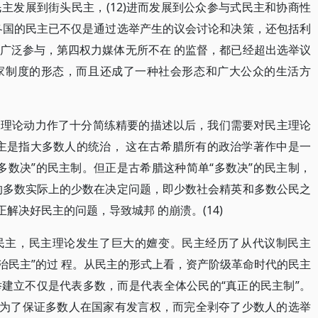
主发展到街头民主，(12)进而发展到公众参与式民主和协商性
各国的民主已不仅是通过选举产生的议会讨论和决策，还包括利
广泛参与，第四权力媒体无所不在 的监督，都已经超出选举议
家制度的形态，而且还成了一种社会形态和广大公众的生活方
论动力作了十分简练精要的描述以后，我们需要对民主理论
主是指大多数人的统治， 这在古希腊所有的政治学著作中是一
、“多数决”的民主制。但正是古希腊这种简单“多数决”的民主制，
的多数实际上的少数在决定问题，即少数社会精英和多数公民之
解决好民主的问题，导致城邦 的崩溃。(14)
民主，民主理论发生了巨大的嬗变。民主经历了从代议制民主
“法治民主”的过 程。从民主的形式上看，资产阶级革命时代的民主
建立不仅是代表多数，而是代表全体公民的“真正的民主制”。
“为了保证多数人在国家有发言权，而完全剥夺了少数人的选举