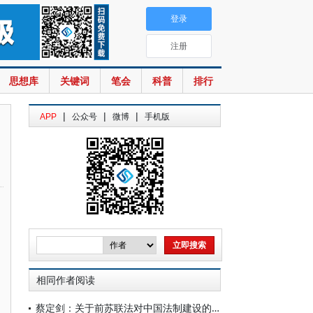
登录
注册
思想库
关键词
笔会
科普
排行
|
|
|
APP
公众号
微博
手机版
相同作者阅读
蔡定剑：关于前苏联法对中国法制建设的影响