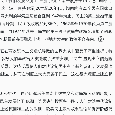
主制的发展经历了“三波”浪潮：第一波始于19世纪20年代，
一波一直持 续到20世纪20年代，期间约有29个民主国家出
由意大利的墨索里尼登台直到1942年为止。民主的第二波始于第
高峰期，民主政权增加到36个。1962年至1970年代为第二波
而，自1974年以来，民主的第三波已使民主政权又增加了约30
有包括目前在苏联及非洲一些地方发生的政治革命在内。⑨
，它在两次资本主义危机导致的世界大战中遭受了严重挫折，特
，多数人的暴政给人类造成了严重灾难。“民主”显现出它的危险
刻反思。这些反思使人们对代议制民主有了新的认识，这就是违
的建立，从而在制度上大大完善了民主，这在很大程度上建立起
0-70年代，在经历战后美国麦卡锡主义和对民权运动的压制，
民主发展处于 低潮，选民参与投票率下降，人们对选举代议制
于上述原因和二战的教训，欧美民主派对权利理论和资产阶级代