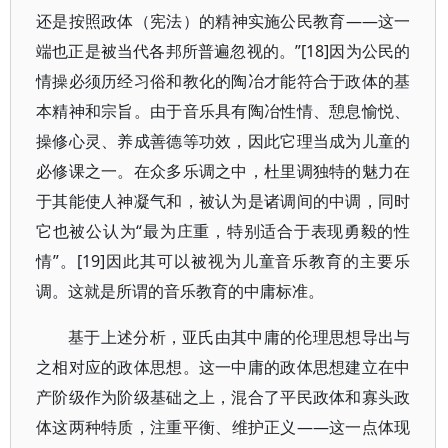
还是按照政体（宪法）的精神实施公民教育——这一
端也正是被当代各邦所普遍忽视的。”[18]因为公民的
情操必须历经习俗和教化的陶冶才能符合于政体的基
本精神和宗旨。由于音乐具有陶冶性情、憩息愉悦、
操修心灵、养成善德等功效，因此它理当成为儿童的
必修课之一。在众多乐调之中，杜里调独特的魅力在
于其能使人神凝气和，被认为是诸调间的中调，同时
它也被公认为“最为庄重，特别适合于表现勇毅的性
情”。[19]因此其可以被视为儿童音乐教育的主要乐
调。这就是所谓的音乐教育的中庸标准。
基于上述分析，亚氏由其中庸的伦理思想导出与
之相对应的政体思想。这一中庸的政体思想建立在中
产阶级作为阶级基础之上，混合了平民政体和寡头政
体这两种特质，注重平衡、维护正义——这一点体现