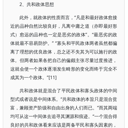
2、共和政体思想
此外，就政体的性质而言，“凡是和最好政体愈接
近的品种自然比较良好，凡离中庸之道（亦即最好形
式）愈远的品种也一定是恶劣的政体”。“最恶劣的政
体就最不容易防护。” “寡头和平民政体两者虽然都偏
离了理想的优良政体，总之还不失其为可以施行的政
体。但两者如果各把自己的偏颇主张尽量过度推进，
这就会使一个政体逐渐发生畸形的变化而终于完全不
成其为一个政体。”[11]
共和政体就是混合了平民政体和寡头政体的中间
型式或者说是中间体系。“共和政体的本旨只是混合贫
富，兼顾资产阶级和自由出身的人们而已。”而其两端
均可从这一中间体去追寻其渊源和痕迹。“一个混合得
良好的共和政体看来应该是两备平民和寡头因素的，