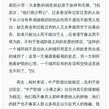
易犯小罪：大多数的祸患就起源于放肆和无赖。”[4]
其次，“他们很少野心”。过多善业和过富过贵的人由
于从小没有养成循规蹈矩的品性而不愿也不能受人统
治；缺乏善业和过贱过穷的人又太卑贱而甘于自暴自
弃。前者只能治人而不能治于人，后者谨守服从而不
堪为政。不利于形成阶级之间的友爱的情谊。“这样的
一个城邦就不是自由人的城邦而是主人和奴隶所合成
的城邦了；这里一方暴露着藐视的姿态，另一方则怀
抱着妒恨的心理。一个城邦应有的友谊和交情这里就
见不到了。”[5]
再次，相对来说，中产阶级比较稳定，也利于政
治安定。“中产阶级（小康之家）比任何其它阶级都较
为稳定。他们既不像穷人那样希图他人的财物，他们
的财产也不像富人那么多得足以引起穷人的觊觎。既