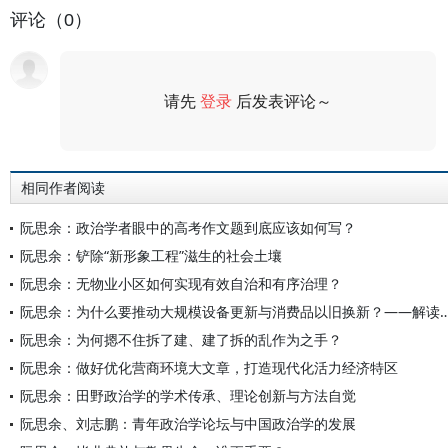
评论（0）
请先
登录
后发表评论～
评论
相同作者阅读
阮思余：政治学者眼中的高考作文题到底应该如何写？
阮思余：铲除“新形象工程”滋生的社会土壤
阮思余：无物业小区如何实现有效自治和有序治理？
阮思余：为什么要推动大规模设备更新与消费品以旧换新？——解读《广州市推动大规模设
阮思余：为何摁不住拆了建、建了拆的乱作为之手？
阮思余：做好优化营商环境大文章，打造现代化活力经济特区
阮思余：田野政治学的学术传承、理论创新与方法自觉
阮思余、刘志鹏：青年政治学论坛与中国政治学的发展