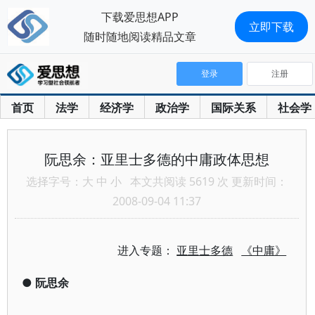
下载爱思想APP
立即下载
随时随地阅读精品文章
登录
注册
首页
法学
经济学
政治学
国际关系
社会学
阮思余：亚里士多德的中庸政体思想
选择字号：
大
中
小
本文共阅读 5619 次 更新时间：
2008-09-04 11:37
进入专题：
亚里士多德
《中庸》
●
阮思余