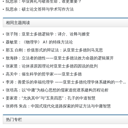
阮思余：毕业典礼与敬畏生命，谁更重要？
阮思余：硕士论文答辩与学术写作方法
相同主题阅读
张子翔：亚里士多德逻辑学：译介、诠释与嬗变
聂敏里：《物理学》 A1 的特殊方法论
那玉 白刚：价值形式的辩证法：从亚里士多德到马克思
敖海静：立法者的德性——亚里士多德法效力命题的逻辑展开
张家昱：论休谟原因理论对亚里士多德四因说的批判
高关中：催生科学的哲学家——亚里士多德
李涛：善爱乐的幸福伦理学 ——亚里士多德伦理学体系建构的一个视角
张培高：以“中庸”为核心思想的儒家道统谱系建构历程论析
姜家君：“允执其中”与“五美四恶”：孔子的中道智慧
张师伟 朱垚：中国式现代化道路探索的辩证方法与中庸智慧
热门专栏