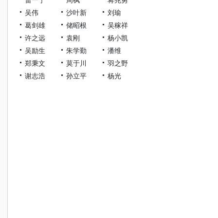
吴伟
沙叶新
刘瑜
葛剑雄
储昭根
吴稼祥
许之远
袁刚
杨小凯
吴励生
朱学勤
潘维
郑秉文
莫于川
羽之野
谢志浩
孙立平
杨光