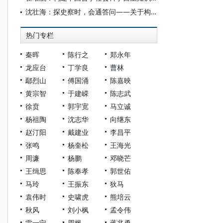
沈壮海：探史察时，会通答问——关于构建中国哲学社会科学自主知识体系的若干思考
热门专栏
秦晖
陈行之
郑永年
龙应台
丁学良
曹林
鄢烈山
傅国涌
陈嘉映
黄宗智
于建嵘
陈志武
徐贲
郭宇宽
马立诚
杨祖陶
沈志华
向继东
赵汀阳
戴建业
李昌平
张鸣
杨奎松
王海光
周濂
杨鹏
邓晓芒
王缉思
陈奉孝
郭世佑
马玲
王振东
狄马
袁伟时
史啸虎
熊培云
秋风
刘小枫
孟令伟
雷一宁
周枫
蒋兆勇