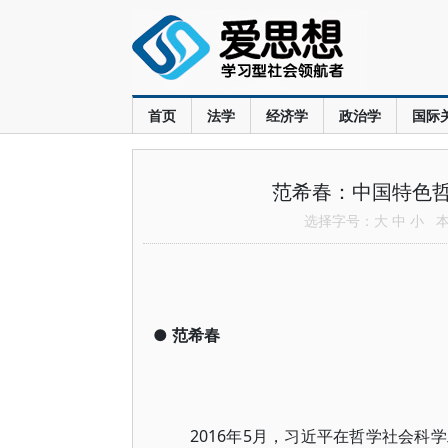
首页
法学
经济学
政治学
国际
范希春：中国特色
选择字号：
大
中
小
本文
●
范希春
2016年5月，习近平在哲学社会