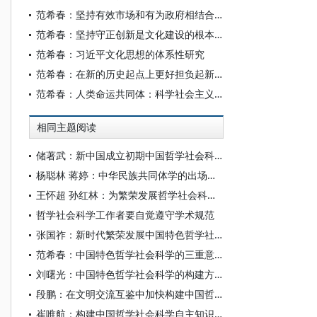
范希春：坚持有效市场和有为政府相结合的实践价值与时代意义
范希春：坚持守正创新是文化建设的根本原则与科学方法
范希春：习近平文化思想的体系性研究
范希春：在新的历史起点上更好担负起新的文化使命
范希春：人类命运共同体：科学社会主义的最新理论成果及其世界性贡献
相同主题阅读
储著武：新中国成立初期中国哲学社会科学的发展
杨聪林 蒋婷：中华民族共同体学的出场逻辑、学科内涵与建设路向 ——创新交叉学科自主知识体系、探索中国特色哲学社会科学发展范式
王怀超 孙红林：为繁荣发展哲学社会科学营造有利于创新的学术生态
哲学社会科学工作者要自觉遵守学术规范
张国祚：新时代繁荣发展中国特色哲学社会科学的思想指南
范希春：中国特色哲学社会科学的三重意蕴及其历史使命
刘曙光：中国特色哲学社会科学的构建方略
段鹏：在文明交流互鉴中加快构建中国哲学社会科学自主知识体系
崔唯航：构建中国哲学社会科学自主知识体系的中国逻辑