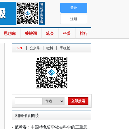
登录
注册
思想库
关键词
笔会
科普
排行
|
|
|
APP
公众号
微博
手机版
相同作者阅读
范希春：中国特色哲学社会科学的三重意蕴及其历史使命