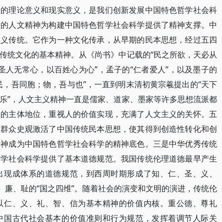
极的理论意义和现实意义，是我们创新发展中国特色哲学社会科
中的人文精神为构建中国特色哲学社会科学提供了精神支撑。中
主义传统。它作为一种文化传承，从早期的民本思想，经过五四
传统文化的基本精神。从《尚书》中记载的“民之所欲，天必从
“圣人无常心，以百姓心为心”，孟子的“仁者爱人”，以及墨子的
民，吾同胞；物，吾与也”，一直到明末清初黄宗羲提出的“天下
乐”，人文主义精神一直是儒家、道家、墨家等许多思想流派都
人的主体地位，重视人的价值实现，充满了人文主义的关怀。五
的群众史观激活了中国传统民本思想，使其得到创造性转化和创
精神成为中国特色哲学社会科学的精神底色。三是中华优秀传统
哲学社会科学提供了基本道德规范。我国传统伦理道德最早产生
出现成体系的道德规范，到西周时期形成了知、仁、圣、义、
、廉、耻的“国之四维”。随着社会的演变和文明的演进，传统伦
以仁、义、礼、智、信为基本精神的价值内核。重公德、尊礼
中国古代社会基本的价值准则和行为规范，发挥着调节人际关