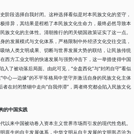
历史阶段选择自我封闭。这种选择看似是对本民族文化的坚守，
消极排异，其结果是桎梏了本民族文化生命力，最终必然导致本
失民族文化的主体性。清朝推行的闭关锁国政策证实了这一点。
自身的发展模式与文化体系，严格限制中外经济文化交往交流，
绝吸纳人类文明成果、切断与世界发展大势的联结，让民族传统
。在西方工业文明的快速发展与强势冲击下，这一举措使得中国
“全盘西化”与“封闭自守”看似
陷入了被动落后局面。由此可见，
“中心—边缘”的不平等格局中坚守并激活自身的民族文化主体
后者在封闭禁锢中走向“自我停滞”，两者终究都会陷入民族文化
建构的中国实践
近代以来中国被动卷入资本主义世界市场而引发的现代性危机。
文明原生的自主发展体系，中华文明从自主发展的文明形态沦为