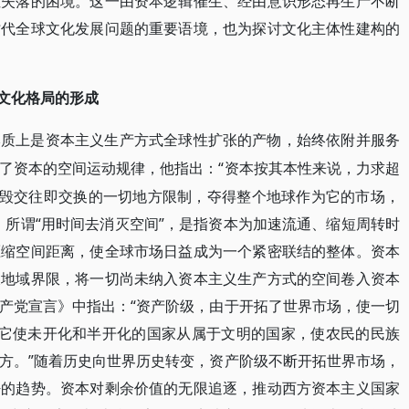
性失落的困境。这一由资本逻辑催生、经由意识形态再生产不断
时代全球文化发展问题的重要语境，也为探讨文化主体性建构的
”文化格局的形成
本质上是资本主义生产方式全球性扩张的产物，始终依附并服务
“资本按其本性来说，力求超
了资本的空间运动规律，他指出：
摧毁交往即交换的一切地方限制，夺得整个地球作为它的市场，
。所谓“用时间去消灭空间”，是指资本为加速流通、缩短周转时
压缩空间距离，使全球市场日益成为一个紧密联结的整体。资本
破地域界限，将一切尚未纳入资本主义生产方式的空间卷入资本
产党宣言》中指出：“资产阶级，由于开拓了世界市场，使一切
…它使未开化和半开化的国家从属于文明的国家，使农民的民族
方。”随着历史向世界历史转变，资产阶级不断开拓世界市场，
密的趋势。资本对剩余价值的无限追逐，推动西方资本主义国家