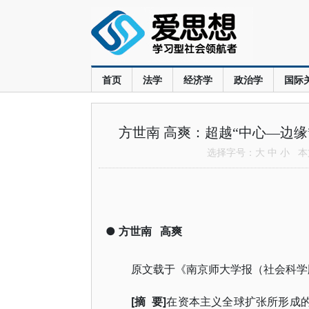
首页
法学
经济学
政治学
国际
方世南 高爽：超越“中心—边
选择字号：
大
中
小
本文
●
方世南
高爽
原文载于《南京师大学报（社会科学
[摘 要]
在资本主义全球扩张所形成