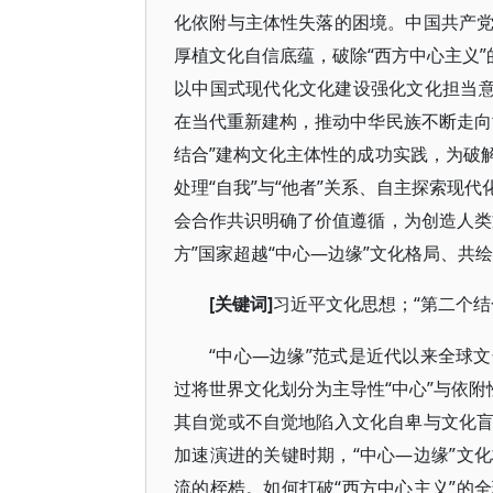
化依附与主体性失落的困境。中国共产
厚植文化自信底蕴，破除“西方中心主义”
以中国式现代化文化建设强化文化担当意
在当代重新建构，推动中华民族不断走向
结合”建构文化主体性的成功实践，为破
处理“自我”与“他者”关系、自主探索现
会合作共识明确了价值遵循，为创造人类
方”国家超越“中心—边缘”文化格局、共
[关键词
]
“第二个
习近平文化思想；
“中心—边缘”范式是近代以来全球
过将世界文化划分为主导性“中心”与依附
其自觉或不自觉地陷入文化自卑与文化
加速演进的关键时期，“中心—边缘”文
流的桎梏。如何打破“西方中心主义”的