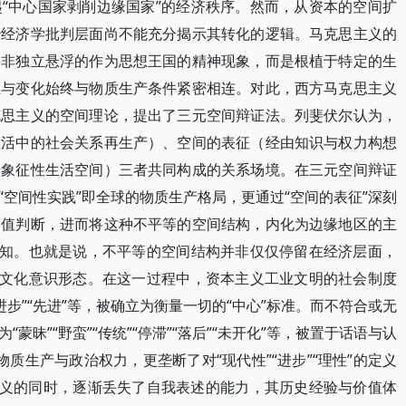
“中心国家剥削边缘国家”的经济秩序。然而，从资本的空间扩
治经济学批判层面尚不能充分揭示其转化的逻辑。马克思主义的
并非独立悬浮的作为思想王国的精神现象，而是根植于特定的生
生与变化始终与物质生产条件紧密相连。对此，西方马克思主义
克思主义的空间理论，提出了三元空间辩证法。列斐伏尔认为，
生活中的社会关系再生产）、空间的表征（经由知识与权力构想
的象征性生活空间）三者共同构成的关系场境。在三元空间辩证
空间性实践”即全球的物质生产格局，更通过“空间的表征”深刻
价值判断，进而将这种不平等的空间结构，内化为边缘地区的主
认知。也就是说，不平等的空间结构并非仅仅停留在经济层面，
种文化意识形态。在这一过程中，资本主义工业文明的社会制度
“进步”“先进”等，被确立为衡量一切的“中心”标准。而不符合或无
昧”“野蛮”“传统”“停滞”“落后”“未开化”等，被置于话语与认
物质生产与政治权力，更垄断了对“现代性”“进步”“理性”的定义
定义的同时，逐渐丢失了自我表述的能力，其历史经验与价值体