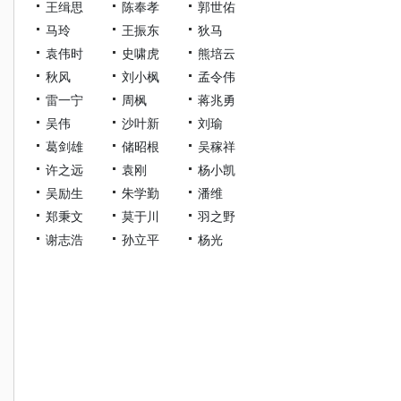
王缉思
陈奉孝
郭世佑
马玲
王振东
狄马
袁伟时
史啸虎
熊培云
秋风
刘小枫
孟令伟
雷一宁
周枫
蒋兆勇
吴伟
沙叶新
刘瑜
葛剑雄
储昭根
吴稼祥
许之远
袁刚
杨小凯
吴励生
朱学勤
潘维
郑秉文
莫于川
羽之野
谢志浩
孙立平
杨光