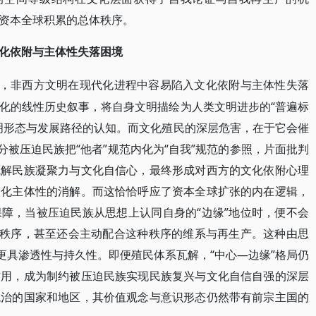
资本全球积累的总体秩序。
化依附与主体性失落困境
下，非西方文明在现代化进程中容易陷入文化依附与主体性失落
化的线性历史叙事，将自身文明描绘为人类文明进步的“普遍标
明形态与发展路径的认知。而文化殖民的深层危害，在于它会催
分被压迫民族把“他者”规范内化为“自我”规范的参照，片面批判
瓦解民族凝聚力与文化自信心，最终形成对西方的文化依附心理
文化主体性的消解。而这恰恰呼应了资本全球扩张的内在逻辑，
障，当被压迫民族从思想上认同自身的“边缘”地位时，便不会
等秩序，甚至还会主动配合这种秩序的维系与再生产。这种由思
更具渗透性与持久性。即便殖民体系瓦解，“中心—边缘”格局仍
作用，成为制约被压迫民族实现民族复兴与文化自信自强的深层
统治的国家和地区，其价值观念与意识形态仍然带有前宗主国的