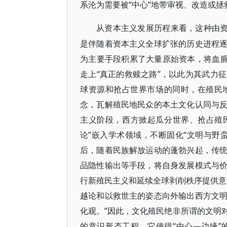
系沦为需要被“中心”地带审视、改造或拯
从资本主义发展历程来看，这种由
是伴随着资本主义全球扩张的历史进程
为主要手段积累了大量原始资本，将血腥
走上“真正的救赎之路”，以此为其武力
球资源和抢占世界市场的同时，在殖民
念，瓦解殖民地民众的本土文化认同与
主义阶段，西方掀起瓜分世界、抢占殖民
论”嵌入学术领域，不断固化“文明与野
后，随着民族解放运动的蓬勃兴起，传
品隐性输出等手段，将自身发展模式与
行新殖民主义和延续全球剥削秩序提供意
越论和以救世主的姿态向外输出西方文
化观。”因此，文化殖民绝非所谓的文明
的意识形态工程。它使得“中心—边缘