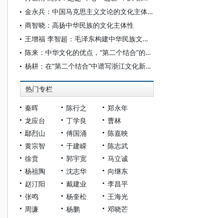
金永兵：中国马克思主义文论的文化主体性
商智晓：高扬中华民族的文化主体性
王增福 李智超：毛泽东构建中华民族文化主体性的历史审思与时代启示
陈来：中华文化的优点，“第二个结合”的重点
杨耕：在“第二个结合”中谱写浙江文化新篇章
热门专栏
秦晖
陈行之
郑永年
龙应台
丁学良
曹林
鄢烈山
傅国涌
陈嘉映
黄宗智
于建嵘
陈志武
徐贲
郭宇宽
马立诚
杨祖陶
沈志华
向继东
赵汀阳
戴建业
李昌平
张鸣
杨奎松
王海光
周濂
杨鹏
邓晓芒