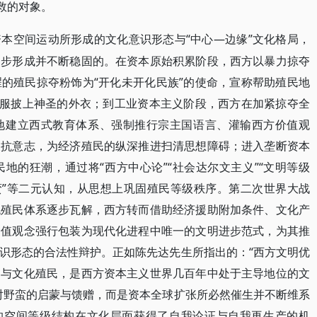
救的对象。
“中心—边缘”文化格局，
资本空间运动所形成的文化意识形态与
逐步形成并不断稳固的。在资本原始积累阶段，西方以暴力掠夺
的殖民掠夺粉饰为“开化未开化民族”的使命，宣称帮助殖民地
征服披上神圣的外衣；到工业资本主义阶段，西方在加紧掠夺全
地建立西式教育体系、强制推行宗主国语言、灌输西方价值观
反抗意志，为经济殖民的纵深推进扫清思想障碍；进入垄断资本
地的狂潮，通过将“西方中心论”“社会达尔文主义”“文明等级
蛮”等二元认知，从思想上巩固殖民等级秩序。第二次世界大战
统殖民体系逐步瓦解，西方转而借助经济援助附加条件、文化产
价值观念强行包装为现代化进程中唯一的文明进步范式，为其推
识形态的合法性辩护。正如陈先达先生所指出的：“西方文明优
明与文化殖民，是西方资本主义世界几百年中处于主导地位的文
对野蛮的启蒙与馈赠，而是资本全球扩张所必然催生并不断维系
”的空间等级结构在文化层面获得了自我论证与自我再生产的机