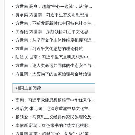
方世南 高爽：超越“中心—边缘”：从“第二个结合”看文化主体性建构的中国范式
黄承梁 方世南：习近平生态文明思想推动新质生产力发展的理论贡献和全球意义
方世南：不断发展新时代中国特色社会主义文化
关春艳 方世南：深刻领悟习近平文化思想的人类情怀
方世南：从坚守文化主体性维度把握习近平文化思想的理论贡献与实践要求
方世南：习近平文化思想的理论特质
陆波 方世南：习近平生态文明思想对中华优秀传统生态文化的创造性转化与创新性发展
方世南：论人类命运共同体的生态安全与生命安全辩证意蕴
方世南：大变局下的国家治理与全球治理
相同主题阅读
高翔：习近平党建思想植根于中华优秀传统文化
段治文 张元圆：毛泽东重塑中华文化主体性的时空场域、理论体系及重要启示
杨须爱：马克思主义经典作家民族理论及其在中国的创新发展
李佑新 郭琦：红色家书的传统文化根脉探寻
方世南 高爽：超越“中心—边缘”：从“第二个结合”看文化主体性建构的中国范式