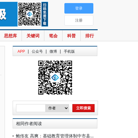
登录
注册
思想库
关键词
笔会
科普
排行
|
|
|
APP
公众号
微博
手机版
相同作者阅读
鲍传友 高爽：基础教育管理体制中市县关系的变迁：历程、挑战与前瞻