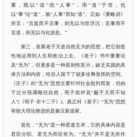
重，既以“道”统“人事”，用“道”于世，也
以“事”论“道”，验“人事”而知“道”。正如《要略训》
所言：“言道而不言事，则无以与世浮沉；言事而不
言道，则无以与化游息。”
第三，发展老子天道自然无为的思想，把它创造
性地运用到人生和政治上去。《老子》书中屡屡论
及
“无为”，但更多是一种原则性宣示，缺乏实践的具
体方法和内容，给后人留下了较多诠释发挥的空间。
《庄子》的“无为”思想主要针对社会批判而发，但由
于过分强调顺任自然，荀子批评其“蔽于天而不知
人”(《荀子·非十二子》)。真正对《老子》“无为”思想
有较大理论推进的是秦汉新道家。
首先，
“无为”是一种君道主术，它的具体内容是
君臣分职、君无为而臣有为。“无为”并不是无所作