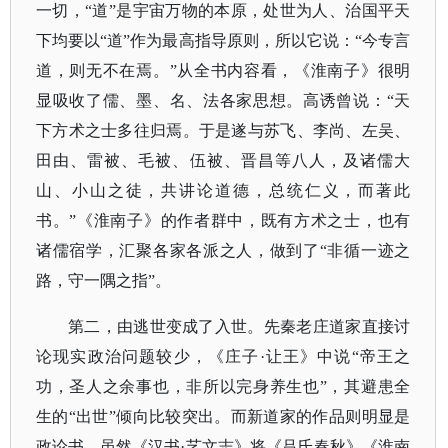
一切，“道”是宇宙万物的本原，处世为人、治国平天
下均要以“道”作为最高指导原则，所以它说：“今专言
道，则无不在焉。”从全书内容看，《淮南子》很明
显吸收了儒、墨、名、法各家思想。高诱曾说：“天
下方术之士多往归焉。于是遂与苏飞、李尚、左吴、
田由、雷被、毛被、伍被、晋昌等八人，及诸儒大
山、小山之徒，共讲论道德，总统仁义，而著此
书。”《淮南子》的作者群中，既有方术之士，也有
诸儒宿学，汇聚各家各派之人，做到了“非循一迹之
路，守一隅之指”。
第二，由逃世变成了入世。先秦老庄道家直接讨
论现实政治问题较少，《庄子
·让王》中说“帝王之
功，圣人之余事也，非所以完身养生也”，其避患全
生的“出世”倾向比较突出。而新道家的作品则明显是
政论书，虽然《汉书·艺文志》将《吕氏春秋》《淮南