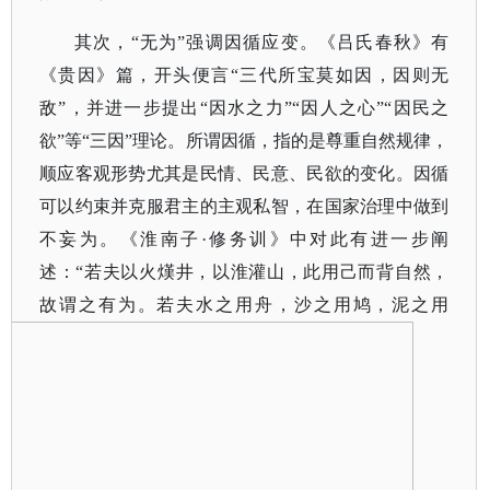
其次，
“无为”强调因循应变。《吕氏春秋》有
《贵因》篇，开头便言“三代所宝莫如因，因则无
敌”，并进一步提出“因水之力”“因人之心”“因民之
欲”等“三因”理论。所谓因循，指的是尊重自然规律，
顺应客观形势尤其是民情、民意、民欲的变化。因循
可以约束并克服君主的主观私智，在国家治理中做到
不妄为。《淮南子·修务训》中对此有进一步阐
述：“若夫以火熯井，以淮灌山，此用己而背自然，
故谓之有为。若夫水之用舟，沙之用鸠，泥之用