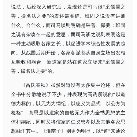
说法，后经深入研究后，发现还是司马谈“采儒墨之
善，撮名法之要”的表述最准确。班固之说没有讲兼
什么、合什么，而司马谈则明确是采善、撮要；班固
之说有杂凑在一起的意思，而司马谈之说则表明这是
一种主动吸取各家之长，以促进学术综合性发展的趋
向。从战国后期开始，各家各派都从自身立场出发相
互吸收和融合，新道家是站在道家立场来“采儒墨之
善，撮名法之要”的。
《吕氏春秋》虽然对道没有太多集中论述，但在
全书中分散地说了不少，并表现为高诱所说的
“以道
德为标的，以无为为纲纪，以忠义为品式，以公方为
检格”，意思是以道家的自然无为作为全书思想的主
体和纲纪，同时又将儒家的仁义忠孝以及其他各家思
想融汇其中。《淮南子》则更为明显，以“道”来通论