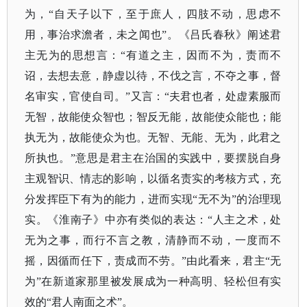
为，“自天子以下，至于庶人，四肢不动，思虑不
用，事治求澹者，未之闻也”。《吕氏春秋》阐述君
主无为的思想言：“有道之主，因而不为，责而不
诏，去想去意，静虚以待，不伐之言，不夺之事，督
名审实，官使自司。”又言：“夫君也者，处虚素服而
无智，故能使众智也；智反无能，故能使众能也；能
执无为，故能使众为也。无智、无能、无为，此君之
所执也。”意思是君主在治国的实践中，要摆脱自身
主观智识、情志的影响，以循名责实的考核方式，充
分发挥臣下有为的能力，进而实现“无不为”的治理现
实。《淮南子》中亦有类似的表达：“人主之术，处
无为之事，而行不言之教，清静而不动，一度而不
摇，因循而任下，责成而不劳。”由此看来，君主“无
为”在新道家那里被发展成为一种高明、轻松但有实
效的“君人南面之术”。