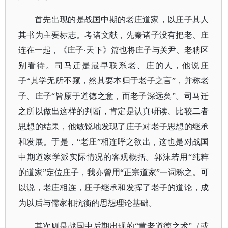
首先出现的是战国中期的老庄道家，以庄子其人
其书为主要标志。考诸文献，先秦诸子没有把老、庄
连在一起，《庄子
·天下》篇也将庄子与关尹、老聃区
别看待。司马迁是最早联系老、庄的人，他说庄
子“其学无所不窥，然其要本归于老子之言”，并称老
子、庄子“皆原于道德之意，而老子深远矣”。司马迁
之所以做出这样的判断，肯定是认真研读、比较二者
思想的结果，他敏锐地发现了庄子对老子思想的继承
和发展。于是，“老庄”相连呼之欲出，这也是对战国
中期道家学派实际情况的客观概括。郭沫若用“纯粹
的道家”定位庄子，我亦曾用“正宗道家”一词称之。可
以说，老庄相连，庄子继承和发挥了老子的道论，成
为以后与儒家相抗衡的思想理论基础。
其次则是战国中后期出现的
“黄老道德之术”（或