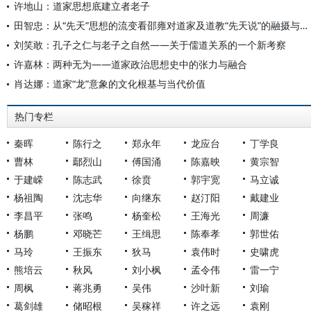
许地山：道家思想底建立者老子
田智忠：从“先天”思想的流变看邵雍对道家及道教“先天说”的融摄与推进
刘笑敢：孔子之仁与老子之自然——关于儒道关系的一个新考察
许嘉林：两种无为——道家政治思想史中的张力与融合
肖达娜：道家“龙”意象的文化根基与当代价值
热门专栏
秦晖
陈行之
郑永年
龙应台
丁学良
曹林
鄢烈山
傅国涌
陈嘉映
黄宗智
于建嵘
陈志武
徐贲
郭宇宽
马立诚
杨祖陶
沈志华
向继东
赵汀阳
戴建业
李昌平
张鸣
杨奎松
王海光
周濂
杨鹏
邓晓芒
王缉思
陈奉孝
郭世佑
马玲
王振东
狄马
袁伟时
史啸虎
熊培云
秋风
刘小枫
孟令伟
雷一宁
周枫
蒋兆勇
吴伟
沙叶新
刘瑜
葛剑雄
储昭根
吴稼祥
许之远
袁刚