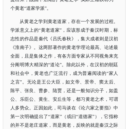
个黄老“道家学派”。
从黄老之学到黄老道家，存在一个发展的过程。
学派意义上的
“黄老道家”，应该形成于秦汉时期，标
志性的作品是秦代《吕氏春秋》，集大成者则是汉初
《淮南子》。这两部著作的黄老学理论最高、论述最
全面，且是集体之作，有各方面专家从不同视角来充
分阐明博大精深的“道论”。除此以外，在汉初的朝廷
和社会中，黄老也广泛流行，成为普遍阅读的“家人
之言”。无论是王公大臣，如文帝、景帝、窦太后、
陈平、张良、曹参、陆贾，还是一般知识分子，如盖
公、乐臣公、黄生、安丘生等，都习黄老之术，可谓
人多势众。正因如此，司马谈在《论六家之要指》中
第一次明确提出了“道家”（或曰“道德家”），它指称
的并不是老庄道家，而是黄老，反映的就是秦汉之际