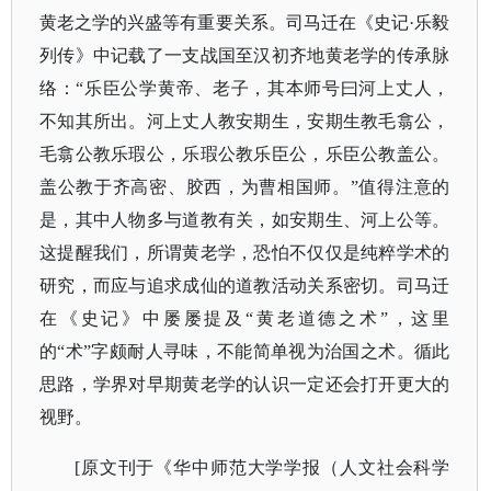
黄老之学的兴盛等有重要关系。司马迁在《史记
·乐毅
列传》中记载了一支战国至汉初齐地黄老学的传承脉
络：“乐臣公学黄帝、老子，其本师号曰河上丈人，
不知其所出。河上丈人教安期生，安期生教毛翕公，
毛翕公教乐瑕公，乐瑕公教乐臣公，乐臣公教盖公。
盖公教于齐高密、胶西，为曹相国师。”值得注意的
是，其中人物多与道教有关，如安期生、河上公等。
这提醒我们，所谓黄老学，恐怕不仅仅是纯粹学术的
研究，而应与追求成仙的道教活动关系密切。司马迁
在《史记》中屡屡提及“黄老道德之术”，这里
的“术”字颇耐人寻味，不能简单视为治国之术。循此
思路，学界对早期黄老学的认识一定还会打开更大的
视野。
[原文刊于《华中师范大学学报（人文社会科学