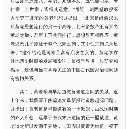
后世如东汉光武、孝明、元魏孝文、五代唐明宗、宋
仁宗、金世宗，皆得其遗意。”最近，刘固盛教授深
入研究了北宋的黄老思想并提出：“北宋是继西汉以
后黄老思想流行的另一个高峰。北宋多数帝王有崇尚
黄老之举，君臣上下共同推行，思想界互相呼应，黄
老思想几乎漫延于整个北宋王朝，其中仁宗朝尤为显
著。”这个结论是可靠且富有启发意义的。黄老学在
其他历史时期的发展和影响，值得学界进一步研究和
揭示，这也与当前学界关注的中国古代国家治理问题
有密切关系。
其二，黄老学与早期道教黄老道之间的关系。近
十年来，我撰写了多篇论文重新探讨道教起源问题，
并指出：黄老道是早期道教的一个派别，由战国时期
的齐人所创，远早于东汉末张道陵的正一盟威道。黄
老道之所以发源于齐地，与田齐以黄帝为始祖、稷下