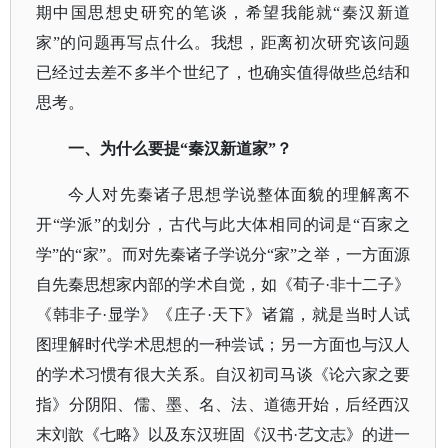
期中国思想史研究的笔谈，希望我能就“秦汉新道
家”的问题再写点什么。我想，距离初次研究该问题
已经过去差不多半个世纪了，也确实值得做些总结和
思考。
一、为什么要提
“秦汉新道家”？
今人对先秦诸子思想学说整体面貌的理解离不
开
“学派”的划分，古代与此大体相同的词是“百家之
学”的“家”。而对先秦诸子学说分“家”之举，一方面源
自先秦思想家内部的学术自觉，如《荀子·非十二子》
《韩非子·显学》《庄子·天下》诸篇，就是当时人试
图理解时代学术思想的一种尝试；另一方面也与汉人
的学术习惯有很大关系。自汉初司马谈《论六家之要
指》分阴阳、儒、墨、名、法、道德开始，后经西汉
末刘歆《七略》以及东汉班固《汉书·艺文志》的进一