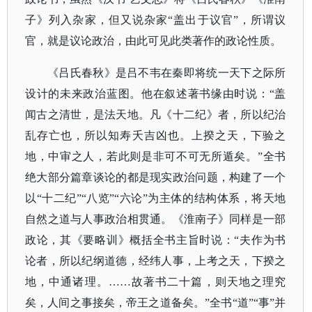
子》列入杂家，但又说杂家“盖出于议官”，所谓议
官，就是议论政治，由此可见此类著作的政论性质。
《吕氏春秋》是吕不韦在秦即将统一天下之际所
设计的未来政治蓝图。他在叙述著书缘由时说：
“盖
闻古之清世，是法天地。凡《十二纪》者，所以纪治
乱存亡也，所以知寿夭吉凶也。上揆之天，下验之
地，中审之人，若此则是非可不可无所遁矣。”全书
绝大部分篇章谈论的都是现实政治问题，构建了一个
以“十二纪”“八览”“六论”为主体的结构体系，将天地
自然之道与人事政治相贯通。《淮南子》同样是一部
政论，其《要略训》概括全书主旨时说：“夫作为书
论者，所以纪纲道德，经纬人事，上考之天，下揆之
地，中通诸理。……故著书二十篇，则天地之理究
矣，人间之事接矣，帝王之道备矣。”全书“道”“事”并