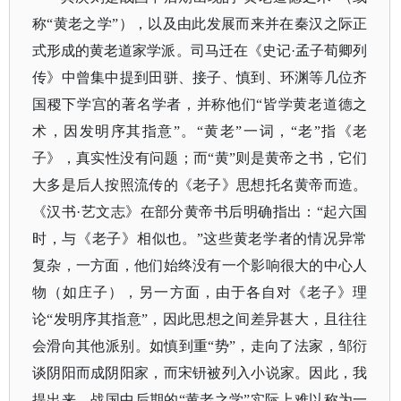
称“黄老之学”），以及由此发展而来并在秦汉之际正
式形成的黄老道家学派。司马迁在《史记·孟子荀卿列
传》中曾集中提到田骈、接子、慎到、环渊等几位齐
国稷下学宫的著名学者，并称他们“皆学黄老道德之
术，因发明序其指意”。“黄老”一词，“老”指《老
子》，真实性没有问题；而“黄”则是黄帝之书，它们
大多是后人按照流传的《老子》思想托名黄帝而造。
《汉书·艺文志》在部分黄帝书后明确指出：“起六国
时，与《老子》相似也。”这些黄老学者的情况异常
复杂，一方面，他们始终没有一个影响很大的中心人
物（如庄子），另一方面，由于各自对《老子》理
论“发明序其指意”，因此思想之间差异甚大，且往往
会滑向其他派别。如慎到重“势”，走向了法家，邹衍
谈阴阳而成阴阳家，而宋钘被列入小说家。因此，我
提出来，战国中后期的“黄老之学”实际上难以称为一