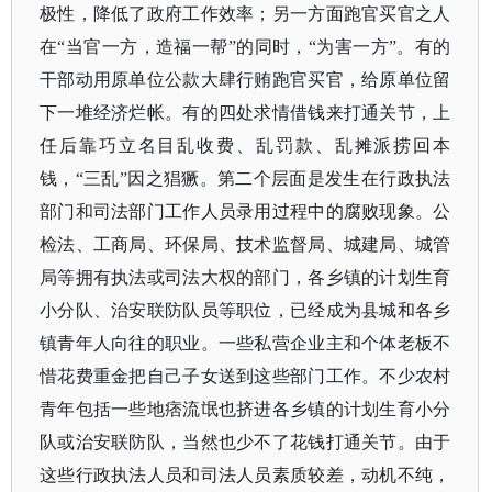
极性，降低了政府工作效率；另一方面跑官买官之人
在“当官一方，造福一帮”的同时，“为害一方”。有的
干部动用原单位公款大肆行贿跑官买官，给原单位留
下一堆经济烂帐。有的四处求情借钱来打通关节，上
任后靠巧立名目乱收费、乱罚款、乱摊派捞回本
钱，“三乱”因之猖獗。第二个层面是发生在行政执法
部门和司法部门工作人员录用过程中的腐败现象。公
检法、工商局、环保局、技术监督局、城建局、城管
局等拥有执法或司法大权的部门，各乡镇的计划生育
小分队、治安联防队员等职位，已经成为县城和各乡
镇青年人向往的职业。一些私营企业主和个体老板不
惜花费重金把自己子女送到这些部门工作。不少农村
青年包括一些地痞流氓也挤进各乡镇的计划生育小分
队或治安联防队，当然也少不了花钱打通关节。由于
这些行政执法人员和司法人员素质较差，动机不纯，