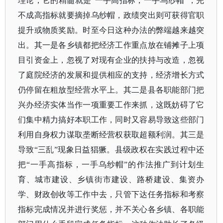
理论，它的精髓就是
“一手高指标，一手乌纱帽”，完
不成高指标就要摘掉乌纱帽，政绩突出则可获得官职
提升或物质奖励。时至今日这种办法的弊端越来越突
出。其一是各乡镇都把经济工作重点放在铺摊子上项
目引资金上，忽视了对现有企业的扶持与改造，忽视
了庭院经济的发展和提供相应的支持，经济增长方式
仍停留在粗放型经营水平上。其二是县各职能部门把
兴办经济实体当作一项重要工作来抓，这既妨碍了它
们集中精力搞好本职工作，同时又容易导致这些部门
利用自身权力谋取垄断经营权获取超额利润。其三是
导致“三乱”现象日益猖獗。县级政权在实践过程中还
把“一手高指标，一手乌纱帽”的作法推广到计划生
育、城市建设、乡镇街市建设、路桥建设、集资办
学、财政创收等工作中去，只管下达任务指标和考察
指标完成情况并进行奖惩，并不关心各乡镇、各职能