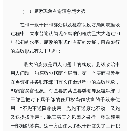
（一）腐败现象有愈演愈烈之势
在和一般干部和群众以及检察院反贪局同志座谈
过程中，大家普遍认为现在腐败的程度已大大超过
90
年代初的水平。腐败的形式也有新的发展，目前盛行
的腐败形式有以下几种：
1.最大的腐败是用人问题上的腐败。县级政治中
用人问题上的腐败包括两个层面。第一个层面是发生
在乡镇和县各职能部门首长任命过程中的腐败现象，
即跑官买官现象。有些县的某些县委领导及组织部门
干部已把对下属干部的任用权当作致富的手段来使
用，“不跑不送降格使用，光跑不送原地不动，又跑
又送提拔重用”，跑官买官之风因之盛行，凭政绩用
干部难以落实。这一方面使大多数干部丧失了工作积