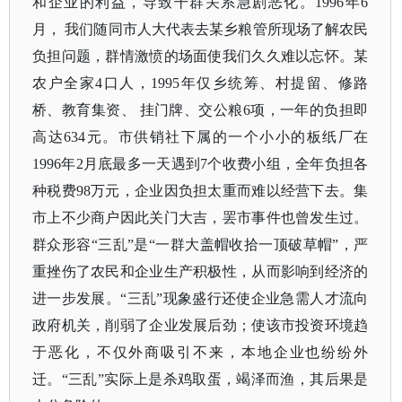
和企业的利益，导致干群关系急剧恶化。1996年6
月， 我们随同市人大代表去某乡粮管所现场了解农民
负担问题，群情激愤的场面使我们久久难以忘怀。某
农户全家4口人，1995年仅乡统筹、村提留、修路
桥、教育集资、 挂门牌、交公粮6项，一年的负担即
高达634元。市供销社下属的一个小小的板纸厂在
1996年2月底最多一天遇到7个收费小组，全年负担各
种税费98万元，企业因负担太重而难以经营下去。集
市上不少商户因此关门大吉，罢市事件也曾发生过。
群众形容“三乱”是“一群大盖帽收拾一顶破草帽”，严
重挫伤了农民和企业生产积极性，从而影响到经济的
进一步发展。“三乱”现象盛行还使企业急需人才流向
政府机关，削弱了企业发展后劲；使该市投资环境趋
于恶化，不仅外商吸引不来，本地企业也纷纷外
迁。“三乱”实际上是杀鸡取蛋，竭泽而渔，其后果是