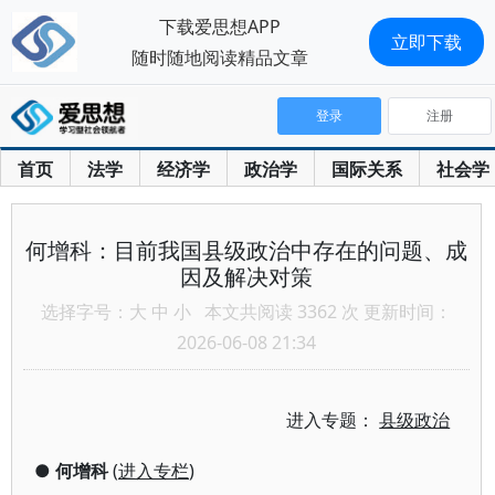
下载爱思想APP
立即下载
随时随地阅读精品文章
登录
注册
首页
法学
经济学
政治学
国际关系
社会学
何增科：目前我国县级政治中存在的问题、成
因及解决对策
选择字号：
大
中
小
本文共阅读 3362 次 更新时间：
2026-06-08 21:34
进入专题：
县级政治
●
何增科
(
进入专栏
)