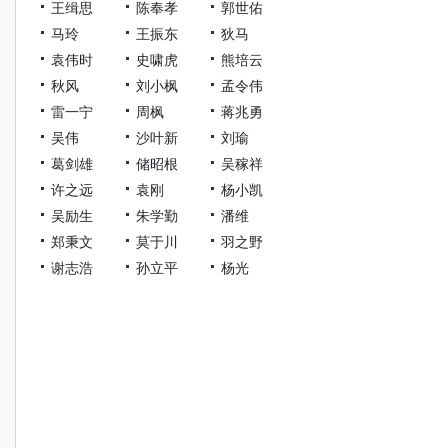
王缉思
陈奉孝
郭世佑
马玲
王振东
狄马
袁伟时
史啸虎
熊培云
秋风
刘小枫
孟令伟
雷一宁
周枫
蒋兆勇
吴伟
沙叶新
刘瑜
葛剑雄
储昭根
吴稼祥
许之远
袁刚
杨小凯
吴励生
朱学勤
潘维
郑秉文
莫于川
羽之野
谢志浩
孙立平
杨光