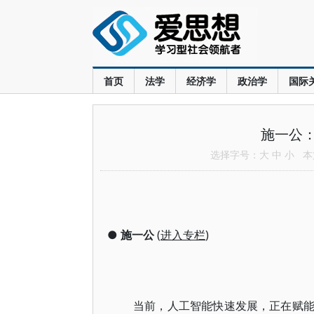
首页
法学
经济学
政治学
国际
施一公
选择字号：
大
中
小
本文
●
施一公
(
进入专栏
)
当前，人工智能快速发展，正在赋