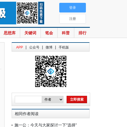
登录
注册
思想库
关键词
笔会
科普
排行
|
|
|
APP
公众号
微博
手机版
相同作者阅读
施一公：今天与大家探讨一下“选择”