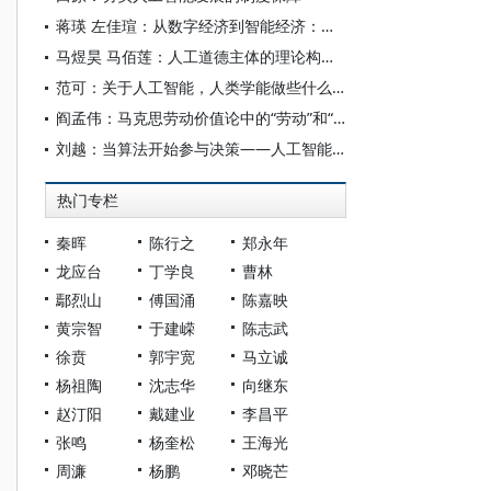
蒋瑛 左佳瑄：从数字经济到智能经济：中国社会分层的特点与变迁
马煜昊 马佰莲：人工道德主体的理论构设与实践限度
范可：关于人工智能，人类学能做些什么？
阎孟伟：马克思劳动价值论中的“劳动”和“价值”概念
刘越：当算法开始参与决策——人工智能重塑全球治理的底层逻辑
热门专栏
秦晖
陈行之
郑永年
龙应台
丁学良
曹林
鄢烈山
傅国涌
陈嘉映
黄宗智
于建嵘
陈志武
徐贲
郭宇宽
马立诚
杨祖陶
沈志华
向继东
赵汀阳
戴建业
李昌平
张鸣
杨奎松
王海光
周濂
杨鹏
邓晓芒