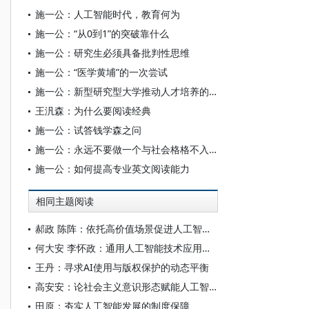
施一公：人工智能时代，教育何为
施一公：“从0到1”的突破靠什么
施一公：研究生必须具备批判性思维
施一公：“医学黄埔”的一次尝试
施一公：新型研究型大学推动人才培养的“六个关键”
王汎森：为什么要阅读经典
施一公：试答钱学森之问
施一公：永远不要做一个与社会格格不入的人
施一公：如何提高专业英文阅读能力
相同主题阅读
郝政 陈阵：依托高价值场景促进人工智能高质量数据集建设
何大安 李怀政：通用人工智能技术应用下的数字调节机制
王丹：寻求AI使用与版权保护的动态平衡
高安安：论社会主义意识形态赋能人工智能大模型“价值对齐”
田原：夯实人工智能发展的制度保障