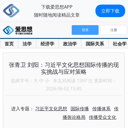
下载爱思想APP
立即下载
随时随地阅读精品文章
登录
注册
首页
法学
经济学
政治学
国际关系
社会学
张青卫 刘阳：习近平文化思想国际传播的现
实挑战与应对策略
选择字号：
大
中
小
本文共阅读 1397 次 更新时间：
2026-06-02 15:45
进入专题：
习近平文化思想
国际传播
传播体系
传
播舆论格局
传播受众文化