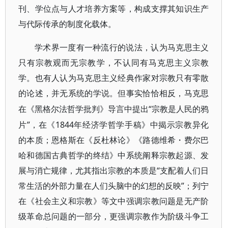
刊、学位点与人才培养方案等，构成支撑其知识生产
与代际传承的制度化载体。
学术界一度有一种流行的说法，认为马克思主义
只有宗教观而无宗教学，不认同有马克思主义宗教
学。也有人认为马克思主义经典作家对宗教只有零散
的论述，并无系统的学说。但事实恰恰相反，马克思
“宗教是人民的鸦
在《黑格尔法哲学批判》导言中提出
片”，在《1844年经济学哲学手稿》中揭示宗教异化
的本质；恩格斯在《反杜林论》《路德维希・费尔巴
哈和德国古典哲学的终结》中系统阐释宗教起源、发
展与消亡规律，尤其指出宗教的本质是“支配着人们日
常生活的外部力量在人们头脑中的幻想的反映”；列宁
在《社会主义和宗教》等文中强调宗教问题是无产阶
级革命总问题的一部分，更强调宗教作为阶级斗争工