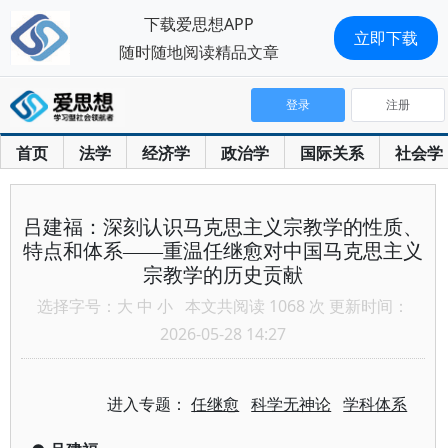
下载爱思想APP
立即下载
随时随地阅读精品文章
登录
注册
首页
法学
经济学
政治学
国际关系
社会学
吕建福：深刻认识马克思主义宗教学的性质、
特点和体系——重温任继愈对中国马克思主义
宗教学的历史贡献
选择字号：
大
中
小
本文共阅读 1068 次 更新时间：
2026-05-28 14:27
进入专题：
任继愈
科学无神论
学科体系