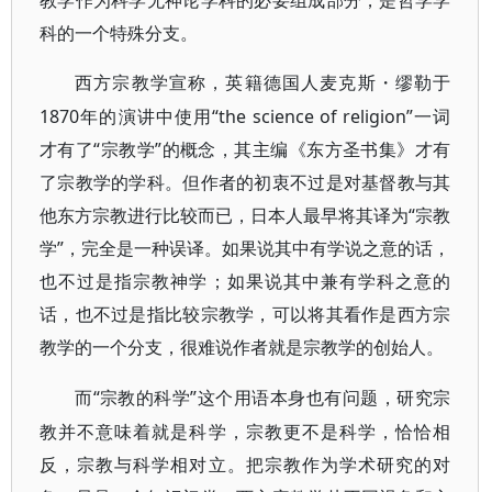
教学作为科学无神论学科的必要组成部分，是哲学学
科的一个特殊分支。
西方宗教学宣称，英籍德国人麦克斯・缪勒于
1870年的演讲中使用“the science of religion”一词
才有了“宗教学”的概念，其主编《东方圣书集》才有
了宗教学的学科。但作者的初衷不过是对基督教与其
他东方宗教进行比较而已，日本人最早将其译为“宗教
学”，完全是一种误译。如果说其中有学说之意的话，
也不过是指宗教神学；如果说其中兼有学科之意的
话，也不过是指比较宗教学，可以将其看作是西方宗
教学的一个分支，很难说作者就是宗教学的创始人。
“宗教的科学”这个用语本身也有问题，研究宗
而
教并不意味着就是科学，宗教更不是科学，恰恰相
反，宗教与科学相对立。把宗教作为学术研究的对