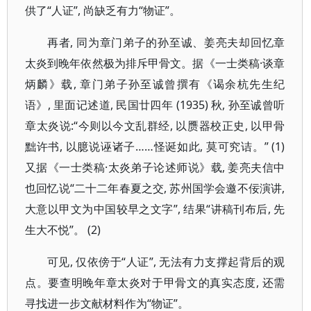
供了“人证”, 尚缺乏有力“物证”。
再者, 同为章门弟子的孙至诚、姜亮夫却回忆章
太炎到晚年依然极为排斥甲骨文。据《一士类稿·谈章
炳麟》载, 章门弟子孙至诚曾撰有《谒余杭先生纪
语》, 里面记述道, 民国廿四年 (1935) 秋, 孙至诚曾听
章太炎说:“今则以今文乱群经, 以赝器校正史, 以甲骨
黜许书, 以臆说诬诸子……怪诞如此, 莫可究诘。” (1)
又据《一士类稿·太炎弟子论述师说》载, 姜亮夫信中
也回忆说“二十二年春夏之交, 苏州国学会邀不佞演讲,
大意以甲文为中国较早之文字”, 结果“讲稿刊布后, 先
生大不悦”。 (2)
可见, 仅依傍于“人证”, 无法有力支撑起背后的观
点。要查明晚年章太炎对于甲骨文的真实态度, 还需
寻找进一步文献材料作为“物证”。