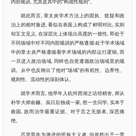
内部规训, 尤其是其中的“构成性规则”。
就此而言, 章太炎学术方法上的固执、犹疑和政
治上的相对激进, 看似在表面上构成了鲜明对比, 实则
却互文见义, 在深层次上体现出高度的一致性, 即处于
不同场域中对不同内部规训的严格遵循:处于学术场域
中的章太炎严格遵循着学术场域的内部运行逻辑, 而
一旦进入政治场域, 同样也自觉遵循政治场域里的规
训。从中也反映出了他对“场域”的有机性、边界性、
规则性、流动性的深刻体认。
就学术而言, 他早年入杭州西湖之诂经精舍, 师从
朴学大师俞樾。虽日后独成一家, 然一生问学, 实本于
曲园, 故而治学最重证据。对于言之无据者, 深恶痛
绝。
尽管早年为激进的民族主义者, 但依然出于一贯