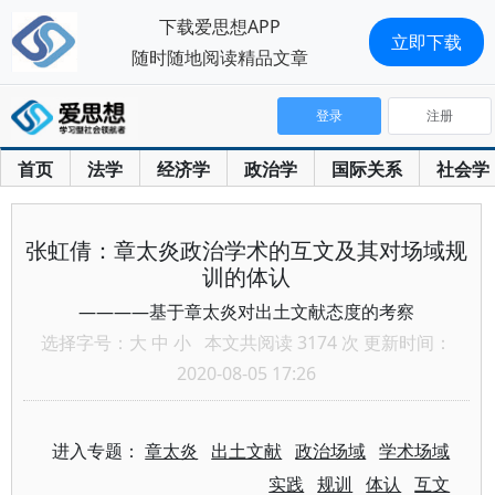
下载爱思想APP
立即下载
随时随地阅读精品文章
登录
注册
首页
法学
经济学
政治学
国际关系
社会学
张虹倩：章太炎政治学术的互文及其对场域规
训的体认
————基于章太炎对出土文献态度的考察
选择字号：
大
中
小
本文共阅读 3174 次 更新时间：
2020-08-05 17:26
进入专题：
章太炎
出土文献
政治场域
学术场域
实践
规训
体认
互文