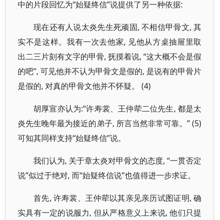
中的片段回忆为“始疑终信”说提供了另一种依据:
现在还有人说太炎先生死顽固, 不相信甲骨文, 其
实不是这样。我有一次去他家, 见他从方桌抽屉里取
出二三片刻有文字的甲骨, 抚摸着说, “这大概不会是假
的吧”, 可见他并不认为甲骨文是假的, 是说有的甲骨片
是假的, 对真的甲骨文他并不怀疑。 (4)
胡厚宣亦认为:“许寿裳、王仲荦二位先生, 都是太
炎先生晚年最为接近的弟子, 所言当然非常可靠。” (5)
可知其同样支持“始疑终信”说。
我们认为, 关于章太炎对甲骨文的态度, “一贯否定
说”似过于绝对, 而“始疑终信说”也值得进一步求证。
首先, 许寿裳、王仲荦以其亲见亲历试图证明, 确
实具有一定的说服力, 但从严格意义上来说, 他们只提