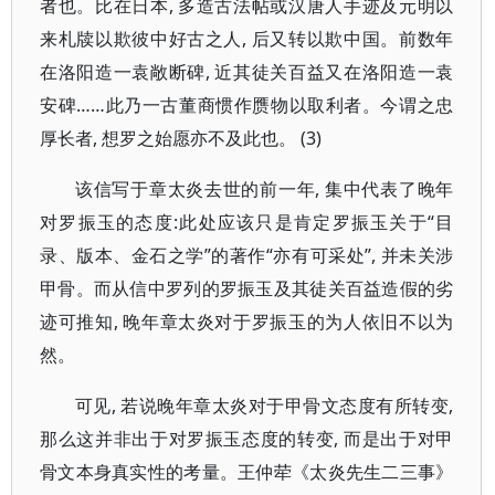
者也。比在日本, 多造古法帖或汉唐人手迹及元明以
来札牍以欺彼中好古之人, 后又转以欺中国。前数年
在洛阳造一袁敞断碑, 近其徒关百益又在洛阳造一袁
安碑……此乃一古董商惯作赝物以取利者。今谓之忠
厚长者, 想罗之始愿亦不及此也。 (3)
该信写于章太炎去世的前一年, 集中代表了晚年
对罗振玉的态度:此处应该只是肯定罗振玉关于“目
录、版本、金石之学”的著作“亦有可采处”, 并未关涉
甲骨。而从信中罗列的罗振玉及其徒关百益造假的劣
迹可推知, 晚年章太炎对于罗振玉的为人依旧不以为
然。
可见, 若说晚年章太炎对于甲骨文态度有所转变,
那么这并非出于对罗振玉态度的转变, 而是出于对甲
骨文本身真实性的考量。王仲荦《太炎先生二三事》