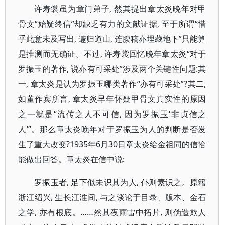
许寿裳虽为章门弟子, 然其提出章太炎晚年对甲
骨文“始疑终信”却缺乏有力的文献证据, 至于所谓“惜
乎此意未及写出, 遽归道山, 连腹稿亦埋藏地下”只能算
是推测而无确证。不过, 许寿裳回忆晚年章太炎“对于
罗振玉的著作, 说亦有可采处”涉及两个关键性问题:其
一, 章太炎是认为罗振玉哪类著作“亦有可采处”?其二,
如董作宾所言, 章太炎早年怀疑甲骨文真实性的原因
之一就是“流传之人不可信, 因为罗振玉‘非贞信之
人’”。那么章太炎晚年对于罗振玉为人的判断是否发
生了重大改变?1935年6月30日章太炎给金祖同的信恰
能做出回答。章太炎在信中说:
罗振玉者, 足下似未识其为人, 仆则素识之。原籍
浙江绍兴, 生长江淮间, 与之谈论于目录、版本、金石
之学, 亦有根底。……然其夜雨雷中拓片, 则伪造欺人