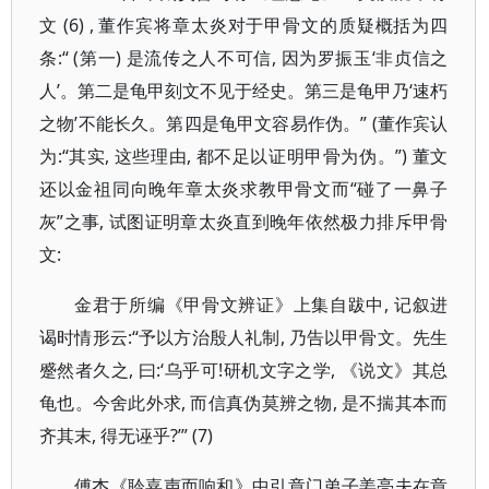
文 (6) , 董作宾将章太炎对于甲骨文的质疑概括为四
条:“ (第一) 是流传之人不可信, 因为罗振玉‘非贞信之
人’。第二是龟甲刻文不见于经史。第三是龟甲乃‘速朽
之物’不能长久。第四是龟甲文容易作伪。” (董作宾认
为:“其实, 这些理由, 都不足以证明甲骨为伪。”) 董文
还以金祖同向晚年章太炎求教甲骨文而“碰了一鼻子
灰”之事, 试图证明章太炎直到晚年依然极力排斥甲骨
文:
金君于所编《甲骨文辨证》上集自跋中, 记叙进
谒时情形云:“予以方治殷人礼制, 乃告以甲骨文。先生
蹙然者久之, 曰:‘乌乎可!研机文字之学, 《说文》其总
龟也。今舍此外求, 而信真伪莫辨之物, 是不揣其本而
齐其末, 得无诬乎?’” (7)
傅杰《聆嘉声而响和》中引章门弟子姜亮夫在章