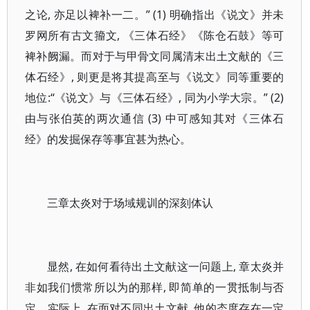
之论, 亦足以裨补一二。” (1) 明确指出《说文》并未
罗网所有古文籀文, 《三体石经》《陈仓石鼓》等可
裨补阙漏。而对于与甲骨文同属清末出土文献的《三
体石经》, 则更是将其提高至与《说文》同等重要的
地位:“《说文》与《三体石经》, 同为小学大宗。” (2)
由与张伯英的两次通信 (3) 中可感知其对《三体石
经》的发掘保存等事宜甚为热心。
三章太炎对于场域规训的深刻体认
显然, 在如何看待出土文献这一问题上, 章太炎并
非如我们惯常所以为的那样, 即简单的一贯抵制与否
定。实际上, 在面对不同出土文献, 他的态度存在一定