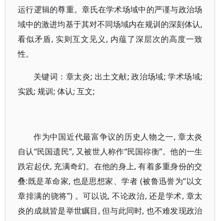
运行逻辑的尊重。章氏在学术场域中的严谨与政治场
域中的激进均基于其对不同场域内在规训的深刻体认,
看似矛盾, 实则互文见义, 内蕴了深层次的高度一致
性。
关键词：章太炎; 出土文献; 政治场域; 学术场域;
实践; 规训; 体认; 互文;
作为中国近代最富争议的历史人物之一, 章太炎
自认“民国遗民”, 又被世人称作“民国祢衡”。他的一生
跌宕起伏, 充满奇幻。在他的身上, 有着多重身份的交
叠:既是革命家, 也是思想家、学者 (被鲁迅誉为“以文
章排满的骁将”) 。可以说, 不论政治, 还是学术, 章太
炎的成就皆是举世瞩目, 但与此同时, 也不难发现政治