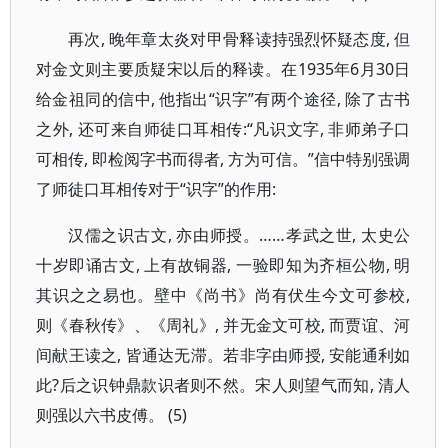
再次, 晚年章太炎对甲骨释读持强烈怀疑态度, 但
对金文则主要质疑宋以后的释读。在1935年6月30日
给金祖同的信中, 他指出“识字”有两个途径, 除了古书
之外, 还可来自师徒口耳相传:“凡识文字, 非师弟子口
可相传, 即检阅字书而得者, 方为可信。”信中特别强调
了师徒口耳相传对于“识字”的作用:
汉儒之识古文, 亦由师授。……孝武之世, 太史公
十岁即诵古文, 上有故铜器, 一验即知为齐桓公物, 明
其识之之易也。壁中《尚书》尚有伏生今文可参校,
则《春秋传》、《周礼》, 并无金文可校, 而贾谊、河
间献王读之, 皆通达无滞。若非字由师授, 安能通利如
此?后之识钟鼎款识者则不然。宋人则望气而知, 清人
则强以六书皮傅。 (5)