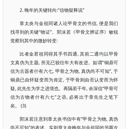
2. 晚年的关键转向:“信物疑释说”
章太炎与金祖同诸人论甲骨文的书信, 便是我们
找寻到的关键“物证”。郭沫若《甲骨文辨证序》敏锐
觉察到其中的微妙转变:
比者金君祖同得其手书四通, 其前二通均以甲骨
文真伪为主题, 所见已较往年大有改进。如谓“铜鼎可
信为古器者什有六七, 甲骨之为物, 真伪尚不可知”, 于
铜鼎已由怀疑变而为肯定, 于甲骨则由否认变而为怀
疑, 此先生为学之进境也。再隔若干年, 余深信“甲骨可
信为古物者什有六七”之语, 必将出于章先生之笔下
矣。 (3)
郭沫若注意到章太炎书信中有“甲骨之为物, 真伪
尚不可知”的表述。实则章太炎晚年与金祖同的另两次