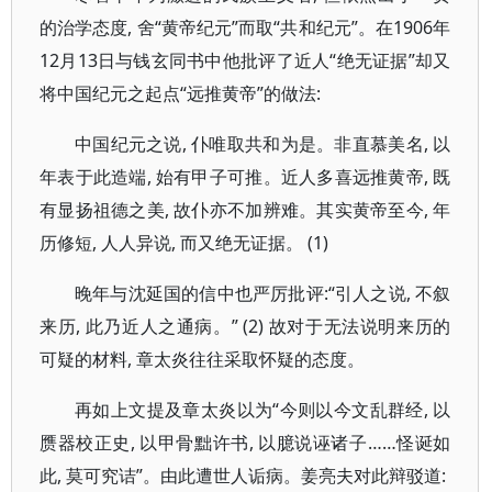
的治学态度, 舍“黄帝纪元”而取“共和纪元”。在1906年
12月13日与钱玄同书中他批评了近人“绝无证据”却又
将中国纪元之起点“远推黄帝”的做法:
中国纪元之说, 仆唯取共和为是。非直慕美名, 以
年表于此造端, 始有甲子可推。近人多喜远推黄帝, 既
有显扬祖德之美, 故仆亦不加辨难。其实黄帝至今, 年
历修短, 人人异说, 而又绝无证据。 (1)
晚年与沈延国的信中也严厉批评:“引人之说, 不叙
来历, 此乃近人之通病。” (2) 故对于无法说明来历的
可疑的材料, 章太炎往往采取怀疑的态度。
再如上文提及章太炎以为“今则以今文乱群经, 以
赝器校正史, 以甲骨黜许书, 以臆说诬诸子……怪诞如
此, 莫可究诘”。由此遭世人诟病。姜亮夫对此辩驳道: