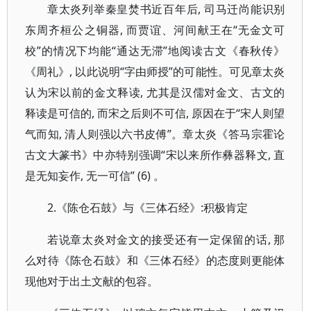
章太炎列举秦皇焚书近百年后, 司马迁尚能识别
东周齐桓公之铜器, 而贾谊、河间献王在“无金文可
校”的情况下均能“通达无滞”地阅读古文《春秋传》
《周礼》, 以此说明“字由师授”的可能性。可见章太炎
认为宋以前的金文释读, 尤其是汉儒对金文、古文的
释读是可信的, 而宋之后则不可信, 原因在于“宋人则望
气而知, 清人则强以六书皮傅”。章太炎《答马宗霍论
古文大篆书》中亦特别强调“宋以来所作彝器释文, 直
是无知妄作, 无一可信” (6) 。
2.《陈仓石鼓》与《三体石经》:积极肯定
若说章太炎对金文的接受还有一定保留的话, 那
么对待《陈仓石鼓》和《三体石经》的态度则更能体
现他对于出土文献的包容。