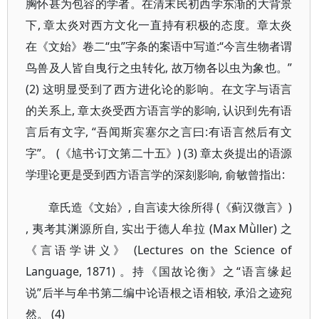
胸怀甚为包容的学者。在清末民初西学东渐的大背景
下, 章太炎对西方文化一直持有积极的态度。章太炎
在《文始》卷二“虫”字条的案语中写道:“今言生物者谓
鸟兽及人皆自曳行之虫转化, 故万物各以虫为象也。”
(2) 这明显受到了西方进化论的影响。在文字与语言
的关系上, 章太炎受西方语言学的影响, 认识到先有语
言后有文字, “吾闻斯宾塞尔之言曰:有语言然后有文
字”。 (《訄书·订文第二十五》) (3) 章太炎提出的语源
学理论更是受到西方语言学的深刻影响, 俞敏曾指出:
章氏造《文始》, 自言读大徐所得 (《蓟汉微言》)
, 夷考其渊源所自, 实出于德人牟拉 (Max Mǜller) 之
《言语学讲义》 (Lectures on the Science of
Language, 1871) 。持《国故论衡》之“语言缘起
说”后半与牟书第二编中论语根之语相较, 承沿之迹宛
然。 (4)