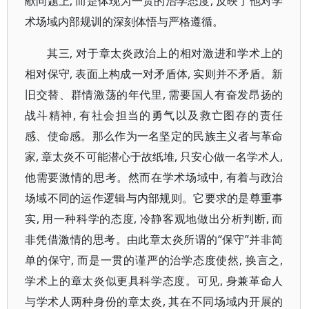
献问题上, 而是体现为一贯的治学态度, 反映了他对学
术场域内部规训的深刻体悟与严格遵循。
其三, 对于章太炎政治上的相对激进和学术上的
相对保守, 表面上构成一对矛盾体, 实则并不矛盾。新
旧交替、群情激荡的年代里, 需要国人有奋发昂扬的
战斗精神, 有社会担当的勇气以及救亡图存的责任
感、使命感。那么作为一名坚定的民族主义者与革命
家, 章太炎不可能潜心于故纸堆, 只安心做一名学术人,
他需要激情的思考。然而在学术场域中, 有着与政治
场域不同的运作逻辑与内部规则。它要求的是尊重事
实, 用一种科学的态度, 冷静客观地做出分析判断, 而
非凭借激情的思考。由此章太炎所谓的“保守”并非简
单的保守, 而是一贯的谨严的治学态度使然, 换言之,
学术上的章太炎似更具科学态度。可见, 身兼革命人
与学术人两种身份的章太炎, 其在不同场域内开展的