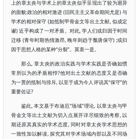
上的章太炎与学术上的章太炎似乎呈现出了较为迥异
的面貌:政治的相对激进 (旧民主主义革命期间尤是) 与
学术的相对保守 (如抵制甲骨金文等出土文献, 似成定
谳) 近乎构成了一对矛盾。对此, 学人们或归因于时间
迁移 (青年时期热情激昂, 晚年则趋于颓唐保守) ;或归
因于思想人格的某种“分裂”。莫衷一是。
那么, 章太炎的政治实践与学术实践是否确如惯
常所以为的矛盾相悖?他对出土文献的态度又是否确
为一贯的抵制与排斥, 以至于成为今人评说其“保守”的
重要佐证?
鉴此, 本文基于布迪厄“场域”理论, 以章太炎与甲
骨金文等出土文献为切入点展开详尽细致的考察, 以
期还原其真实的学术态度, 同时对章太炎学术思想的
一致性加以解读, 探究其对学术场域内部以及不同场