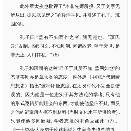
此外章太炎也批评了“本非先师所授, 又于文字无
所从出, 徒以臆见定之”的轻浮学风, 并引述了孔子、班
固的话:
孔子曰:“盖有不知而作之者, 我无是也。”班氏
云:“古制, 书必同文, 不知则阙, 问诸故老, 至于衰世, 是
非无正, 人用其私。” (6)
孔子和班固的这种“君子于其所不知, 盖阙如也”的
态度实则亦是章太炎的态度。侯外庐《中国近代启蒙
思想史》指出“这种怀疑态度, 在太炎时代不完全是错
误的。因为他是一位忠实于其方法论的学者, 只有他
的形式逻辑所能理会的东西, 才能使他坚信不疑, 而反
之他的逻辑所占据不到材料 (当时文化水平所供给者) ,
只能使他多闻阙疑, 学者态度的本色应如此” (7) 。
《一士类稿·太炎弟子论述师说》中姜亮夫也总结道: