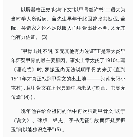
以赝器校正史:此与下文“以甲骨黜许书”二语大为
当时学人所诟病。盖先生早年于此固曾张其挞伐, 盖
阮、吴诸家之说不足以服人而甲骨出处不明, 又无其
他有力佐证。 (3)
“甲骨出处不明, 又无其他有力佐证”正是章太炎早
年怀疑甲骨的最主要原因。事实上章太炎于1910年写
《理论惑》时, 罗振玉尚无法说明甲骨的来历 (直到
1911年才真正找到甲骨文的出土地———河南安阳小
屯村) , 且甲骨文在历代典籍中均未见 (“刻画、书契无
传焉” (4) ) 。
晚年他在给金祖同的信中再次强调甲骨文“既于
《说文》、碑版、经史、字书无征”, 故而怀疑罗振
玉“何以能独识之乎” (5) 。