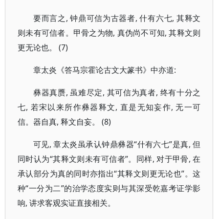
要而言之, 钟鼎可信为古器者, 什有六七, 其释文
则未有可信者。甲骨之为物, 真伪尚不可知, 其释文则
更无论也。 (7)
章太炎《答马宗霍论古文大篆书》中亦道:
彝器真赝, 虽难尽定, 其可信为真者, 终有十分之
七, 若宋以来所作彝器释文, 直是无知妄作, 无一可
信。器自真, 释文自妄。 (8)
可见, 章太炎虽承认钟鼎彝器“什有六七”是真, 但
同时认为“其释文则未有可信者”。同样, 对于甲骨, 在
承认部分为真的同时亦指出“其释文则更无论也”。这
种“一分为二”的治学态度实则与其深受乾嘉考证学影
响, 讲求客观实证直接相关。