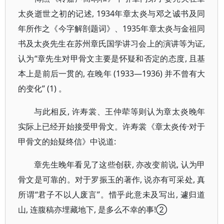
太炎逝世之初的记述, 1934年章太炎与邓之诚书及同
年所作之《今字解剖题词》、1935年章太炎与金祖同
书及太炎先生在苏州章氏国学讲习会上的演讲等为证,
认为“章先生对甲骨文主要是怀疑和否定的态度, 且基
本上是前后一贯的, 在晚年 (1933—1936) 并不曾有大
的变化” (1) 。
与此相反, 许寿裳、王仲荦等则认为章太炎晚年
实际上已经开始接受甲骨文。许寿裳《章太炎传·对于
甲骨文的始疑终信》中说道:
章先生晚年看见了这些创获, 亦改变前说, 认为甲
骨文是可靠的。对于罗振玉的著作, 说亦有可采处, 真
所谓“君子不以人废言”。惜乎此意未及写出, 遽归道
山, 连腹稿亦埋藏地下, 是多么不幸的事!②