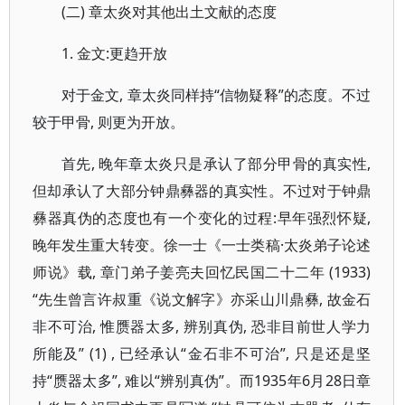
(二) 章太炎对其他出土文献的态度
1. 金文:更趋开放
对于金文, 章太炎同样持“信物疑释”的态度。不过
较于甲骨, 则更为开放。
首先, 晚年章太炎只是承认了部分甲骨的真实性,
但却承认了大部分钟鼎彝器的真实性。不过对于钟鼎
彝器真伪的态度也有一个变化的过程:早年强烈怀疑,
晚年发生重大转变。徐一士《一士类稿·太炎弟子论述
师说》载, 章门弟子姜亮夫回忆民国二十二年 (1933)
“先生曾言许叔重《说文解字》亦采山川鼎彝, 故金石
非不可治, 惟赝器太多, 辨别真伪, 恐非目前世人学力
所能及” (1) , 已经承认“金石非不可治”, 只是还是坚
持“赝器太多”, 难以“辨别真伪”。而1935年6月28日章