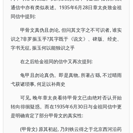
通信中亦有类似表述。1935年6月28日章太炎致金祖
同信中提到:
甲骨文真伪且勿论, 但问其文字之不可识者, 谁实
识之?非罗振玉乎?其字既于《说文》、碑版、经史、
字书无征, 振玉何以能独识之乎
在之后给金祖同的信中又再次提到:
龟甲且勿论真伪。即是真物, 所著占繇, 不过晴雨
弋获诸琐事, 何足以补商史
可见, 晚年章太炎看待甲骨文已由绝对否认开始
转向徘徊疑惑。而在1935年6月30日与金祖同信中更
是明确肯定了部分甲骨文的真实性:
(甲骨文) 原其初起, 乃刘铁云得之于北京西河沿药