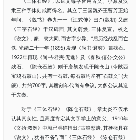
《三体石经》, 以碑文每字皆用古文、小篆及汉
隶三种字体刻成而得名。其立于三国魏齐王曹芳正始
年间。《魏书》卷九十一《江式传》曰:“ (魏初) 又建
《三字石经》于汉碑西, 其文蔚焕, 三体复宣。校之
《说文》, 篆、隶大同, 而古字少异。”后历经战乱而亡
佚, 光绪二十一年 (1895) 发现《尚书·君奭》篇残石。
1922年再现《尚书·君奭·无逸》及《春秋·僖公·文公》
残石。《陈仓石鼓》则于唐初发现于陈仓山 (今陕西
宝鸡石鼓山) , 共有十石鼓, 每石鼓均凿有“石鼓文” (大
篆) , 共约700字, 其凿刻年代尚有争议, 大多公认其造
于先秦。
对于《三体石经》《陈仓石鼓》, 章太炎不仅承
认其真实性, 且高度肯定其文字学上的意义。1910年
《文始·叙例》中就已明确指出:“古籀慭遗, 其梗概具在
《说文》, 犹有不备”, 而“《三体石经》《陈仓石鼓》