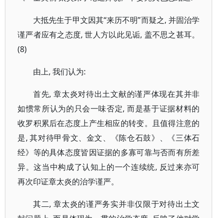
大抵先生于甲文因其“来历不明”而疑之, 并固治学
谨严者应有之态度, 世人方以此见诟, 盖不思之甚耳。
(8)
由上, 我们认为:
首先, 章太炎对待出土文献的谨严体现在其并非
如惯常所认为的只会一味否定, 而是基于证据材料的
收罗积累后在态度上产生相应的转变。且值得注意的
是, 其对待甲骨文、金文、《陈仓石鼓》、《三体石
经》等的具体态度皆因证据的多寡可靠与否而有所差
异。这当中构成了认知上的一个连续统, 反过来亦可
再次印证章太炎的治学谨严。
其二, 章太炎的谨严务实并非仅限于对待出土文