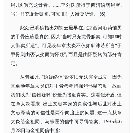
铺, 以伪充龙骨者。……至刘氏所得于西河沿药铺者,
当时只充龙骨贩卖, 可知非时人衔卖所造。 (6)
此处已明确指出刘铁云最早在北京西河沿药铺买
的甲骨应该是真的, 因为“当时只充龙骨贩卖, 可知非时
人衔卖所造”。可见晚年章太炎不仅如郭沫若所言“于
甲骨则由否认变而为怀疑”, 而且是由怀疑转为部分肯
定。
尽管如此, “始疑终信”说依旧无法完全成立。因为
直至晚年章太炎仍对甲骨考释持强烈怀疑态度。故而
我们以为“信物疑释”说最为接近真实。这看似矛盾, 但
在章太炎看来, 出土文献本身的真实性与后世对出土
文献释读的可信性是两个向度上的问题, 这一点从章
太炎给金祖同、马宗霍的信中可寻得答案。1935年6
月28日与金祖同信中道: