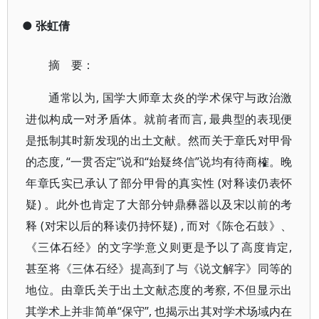
●
张虹倩
摘 要：
通常以为, 国学大师章太炎的学术保守与政治激
进似构成一对矛盾体。就前者而言, 最典型的表现便
是抵制其时新发现的出土文献。然而关于章氏对甲骨
的态度, “一贯否定”说和“始疑终信”说均有待商榷。晚
年章氏实已承认了部分甲骨的真实性 (对释读仍表怀
疑) 。此外也肯定了大部分钟鼎彝器以及宋以前的考
释 (对宋以后的释读仍持怀疑) , 而对《陈仓石鼓》、
《三体石经》的文字学意义则更是予以了高度肯定,
甚至将《三体石经》提高到了与《说文解字》同等的
地位。由章氏关于出土文献态度的考察, 不但显示出
其学术上并非简单“保守”, 也揭示出其对学术场域内在