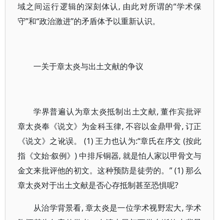
域之间运行逻辑的深刻体认, 由此对所谓的“学术保
守”和“政治激进”的矛盾体予以重新认识。
一关于章太炎与出土文献的争议
学界普遍认为章太炎抵制出土文献, 董作宾批评
章太炎奉《说文》为金科玉律, 不容以金鼎甲骨, 订正
《说文》之讹误。 (1) 王力也认为:“章氏在序文 (按此
指《文始·叙例》) 中排斥铜器, 就是怕人家以甲骨文与
金文来批评他的初文。这种预防是徒劳的。” (1) 那么
章太炎对于出土文献是否心存抵制甚至恐惧呢?
从治学背景看, 章太炎是一位学术视野宏大, 学术