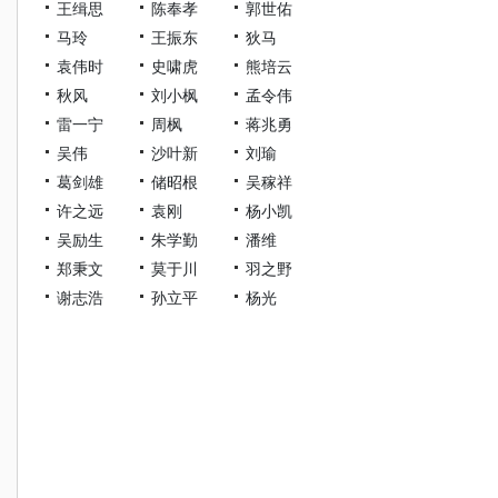
王缉思
陈奉孝
郭世佑
马玲
王振东
狄马
袁伟时
史啸虎
熊培云
秋风
刘小枫
孟令伟
雷一宁
周枫
蒋兆勇
吴伟
沙叶新
刘瑜
葛剑雄
储昭根
吴稼祥
许之远
袁刚
杨小凯
吴励生
朱学勤
潘维
郑秉文
莫于川
羽之野
谢志浩
孙立平
杨光