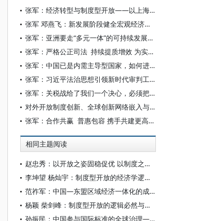
张军：经济转型与制度型开放——以上海为例
张军 邓燕飞：新发展阶段健全宏观经济治理体系：理论内涵、现实挑战与完善路径
张军：亚洲要走“多元一体”的可持续发展之路
张军：严格公正司法 持续提质增效 为实现“十五五”良好开局提供有力司法保障
张军：中国已是内需主导型国家，如何进一步扩内需？
张军：习近平法治思想引领新时代审判工作高质量发展
张军：关税战给了我们一个决心，必须把扩大内需的堵点真正解决掉
对外开放制度创新、全球创新网络嵌入与中国科技国际影响力
张军：合作共赢 普惠包容 携手共建更高水平的开放型世界经济
相同主题阅读
赵忠秀：以开放之姿固稳促优 以制度之力蓄势未来
李坤望 杨灿宇：制度型开放的经济学逻辑与未来路径选择
范祚军：中国—东盟区域经济一体化的成就、挑战与路径
杨颖 柴剑峰：制度型开放的逻辑必然与实践进路
孙振民：中国参与国际标准的全球治理——基于制度互补性的视角