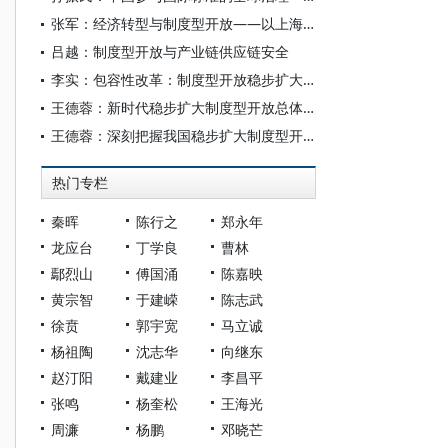
张军：经济转型与制度型开放——以上海为例
吕越：制度型开放与产业链供应链安全
李实：包容性改革：制度型开放稳步扩大的基石
王德蓉：新时代稳步扩大制度型开放总体思路研究
王德蓉：深刻把握我国稳步扩大制度型开放的重大意义
热门专栏
秦晖
陈行之
郑永年
龙应台
丁学良
曹林
鄢烈山
傅国涌
陈嘉映
黄宗智
于建嵘
陈志武
徐贲
郭宇宽
马立诚
杨祖陶
沈志华
向继东
赵汀阳
戴建业
李昌平
张鸣
杨奎松
王海光
周濂
杨鹏
邓晓芒