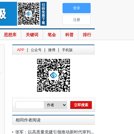
登录
注册
思想库
关键词
笔会
科普
排行
|
|
|
APP
公众号
微博
手机版
相同作者阅读
张军：以高质量党建引领推动新时代审判工作高质量发展