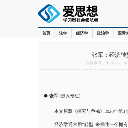
首页
法学
经济学
政治学
国际
张军：经济转
选择字号：
大
中
小
本文
●
张军
(
进入专栏
)
本文原载《探索与争鸣》
2026年第3
经济学通常用
“转型”来描述一个拥