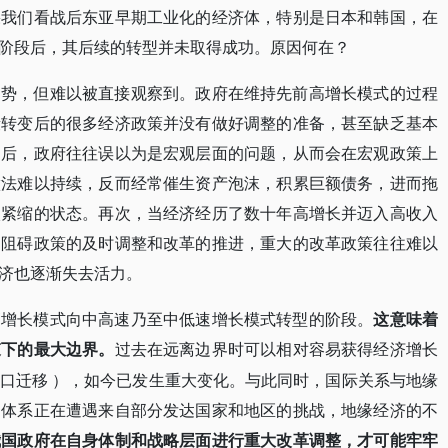
果我们看战后东亚早期工业化的经济体，特别是日本和韩国，在
阶段后，其后续的转型并未取得成功。原因何在？
趋势，但难以被直接观察到。政府在维持先前高增长模式的过程
段转变后的很多经济政策并没有做好调整的准备，甚至缺乏基本
之后，政府往往误以为是宏观层面的问题，从而会在宏观政策上
做法难以持续，反而经常催生资产泡沫，积累巨额债务，进而拖
入紧缩的状态。再次，当经济经历了数十年高增长并迈入高收入
，阻碍政策的及时调整和改革的推进，重大的改革政策往往难以
济也逐渐失去活力。
高增长模式向中高速乃至中低速增长模式转型的阶段。
这意味着
束下的最大边界。
过去在远离边界时可以相对容易获得经济增长
口迁移
），如今已发生重大变化。与此同时，国际关系与地缘
的体系正在遭遇来自部分发达国家和地区的挑战，地缘经济的不
我国政府在自身体制和战略层面进行重大改革调整，才可能牢牢