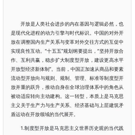
开放是人类社会进步的内在基因与逻辑必然，也
是现代化进程的动力引擎与时代标识。中国的对外开
放在调整国内生产关系与变革对外交往方式的互促中
实现良性互动。“十五五”规划纲要提出，“坚持开放合
作、互利共赢，稳步扩大制度型开放，建设更高水平
开放型经济新体制”。当前，中国正加速从商品和要素
流动型开放向与规则、规制、管理、标准等制度型开
放并重的跃升，推动自身在全球治理体系中的角色从
被动适应转向主动建构。这一转型，本质上是马克思
主义关于生产力与生产关系、经济基础与上层建筑矛
盾运动在开放领域的当代展开。
1.制度型开放是马克思主义世界历史观的当代践