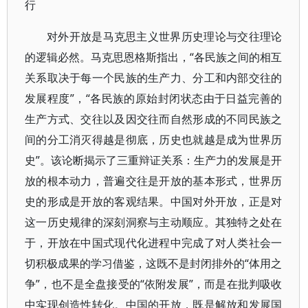
行
对外开放是马克思主义世界历史理论与交往理论
的逻辑必然。马克思恩格斯指出，“各民族之间的相互
关系取决于每一个民族的生产力、分工和内部交往的
发展程度”，“各民族的原始封闭状态由于日益完善的
生产方式、交往以及因交往而自然形成的不同民族之
间的分工消灭得越是彻底，历史也就越是成为世界历
史”。该论断揭示了三重辩证关系：生产力的发展是开
放的根本动力，普遍交往是开放的基本形式，世界历
史的形成是开放的客观结果。中国对外开放，正是对
这一历史规律的深刻洞察与主动顺应。其独特之处在
于，开放在中国式现代化进程中完成了对人类社会一
切积极成果的学习借鉴，这既不是封闭排外的“体用之
争”，也不是全盘接受的“依附发展”，而是在批判吸收
中实现创造性转化。中国的开放，既是解放和发展国