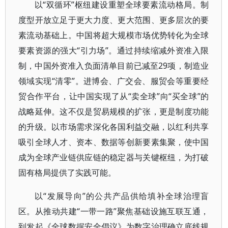
以“双循环”枢纽建设重塑全球要素流动格局。制
度型开放立足于更大力度、更大范围、更多层次的要
素流动基础上。中国将超大规模市场优势转化为全球
要素资源的强大“引力场”。通过持续缩减外资准入限
制，中国外资准入负面清单目前已减至29项，制造业
领域实现“清零”。进博会、广交会、服贸会等重要经
贸合作平台，让中国实现了从“卖全球”向“买全球”的
战略延伸。这不仅是贸易规模的扩张，更是制度功能
的升级。以市场需求深化各国利益交融，以红利共享
吸引全球人才、资本、数据等创新要素集聚，使中国
成为全球产业链供应链的稳定器与关键枢纽，为打破
固有格局提供了实践可能。
以“发展导向”的公共产品供给填补全球治理盲
区。从推动共建“一带一路”聚焦基础设施互联互通，
到发起《全球数据安全倡议》为数字治理确立底线规