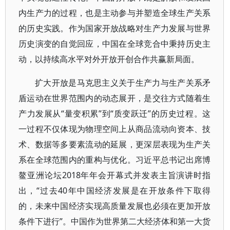
内生产力的过程，也是主动参与并塑造全球生产关系
的历史实践。作为国家开放战略对生产力发展与世界
历史演变的自觉回应，中国在全球竞合中秉持历史主
动，以持续高水平对外开放开创合作共赢新局面。
扩大开放是马克思主义关于生产力与生产关系矛
盾运动在世界范围内的动态展开，是交往方式随着生
产力发展从“量变积累”到“质变跃迁”的历史过程。这
一过程不仅体现为物理空间上从商品流动向资本、技
术、数据等多要素流动的延展，更深层表现为生产关
系在全球范围内的重构与优化。习近平总书记出席博
鳌亚洲论坛2018年年会开幕式并发表主旨演讲时指
出，“过去40年中国经济发展是在开放条件下取得
的，未来中国经济实现高质量发展也必须在更加开放
条件下进行”。中国作为世界第二大经济体和第一大货