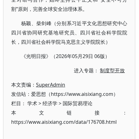
割”原则，完善全球安全治理体系。
杨颖、柴剑峰（分别系习近平文化思想研究中心
四川省协同研究基地研究员、四川省社会科学院院
长，四川省社会科学院马克思主义学院院长）
《光明日报》（2026年05月29日 06版）
进入专题：
制度型开放
本文责编：
SuperAdmin
发信站：爱思想（https://www.aisixiang.com）
栏目：
学术
>
经济学
>
国际贸易理论
本文链接：
https://www.aisixiang.com/data/176708.html