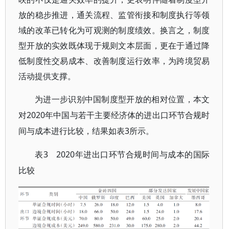
放的稳步推进，通关流程、监管衔接和制度执行等领
域的改革已转化为可观测的制度绩效。换言之，制度
型开放的实效既体现于规则文本层面，更在于通过降
低制度性交易成本、改善制度运行效率，为跨境贸易
活动提供支撑。
为进一步识别中国制度型开放的相对位置，本文
2020年中国与若干主要经济体的进出口环节合规时
对
间与成本进行比较，结果如表3所示。
3 2020年进出口环节合规时间与成本的国际
表
比较