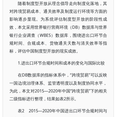
随着制度型开放从理念倡导走向制度化落地，其
对跨境贸易成本、通关效率及制度运行环境等方面的
影响逐步显现。为系统评估制度型开放的阶段性成
DB）数据库与世界
效，本文采用世界银行营商环境（
银行企业调查（WBES）数据库，围绕进出口环节合
规时间、合规成本、货物通关天数与清关效率等指
标，评估中国制度型开放的现实成效。
1.进出口环节合规时间和成本的变化与国际比较
DB数据库的指标体系中，“跨境贸易”可以反映
在
一国边境治理体系、监管透明度以及制度协同水平，
为此，本文对2015—2020年中国“跨境贸易”下的相关
二级指标进行整理，结果如表2所示。
2 2015—2020年中国进出口环节合规时间与
表