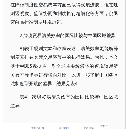
在降低制度性交易成本方面已取得实质进展，但在规
则透明度、监管协同和制度执行精细化等方面，仍亟
需向高标准制度环境迈进。
2.跨境贸易清关效率的国际比较与中国区域差异
相较于规则文本和政策表述，清关效率更能解释
制度安排在实际交易环节中的执行效果。为此，本文
WBES数据库，对全球主要经济体的跨境贸易清
基于
关效率等指标进行横向对比，以进一步了解中国各区
域制度型开放的差异，结果见表4。
4 跨境贸易清关效率的国际比较与中国区域
表
差异