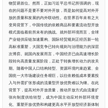
物贸易首位。然而，正如习近平总书记所强调的，现
在的问题不是要不要对外开放，而是如何提高对外开
放的质量和发展的内外联动性。在世界百年未有之大
变局背景下，中国传统的依赖商品和要素流动型开放
模式面临着前所未有的挑战。就外部环境而言，全球
产业链供应链加速重构、国际经贸规则正经历新一轮
高标准重塑，大国竞争已转向规则与治理能力的深层
次博弈。就国内发展而言，中国经济已由高速增长阶
段转向高质量发展阶段，正处于转换增长动力的攻关
期。随着中国人口结构转型、资源环境约束趋紧、全
国统一大市场建设任务艰巨，以往依赖低成本要素投
入与外需扩张形成的流量型开放优势难以为继。在此
背景下，提高对外开放质量，推动开放方式由流量扩
张向制度供给转型，成为中国主动应对外部环境变
化、重塑开放优势和构建更高水平开放型经济新体制