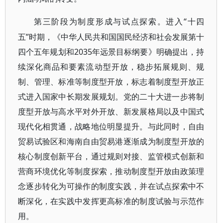
“十四
第三阶段为制度形成与试点探索。进入
五”时期，《中华人民共和国国民经济和社会发展第十
四个五年规划和2035年远景目标纲要》明确提出，持
续深化商品和要素流动型开放，稳步拓展规则、规
制、管理、标准等制度型开放，标志着制度型开放正
式进入国家中长期发展规划。党的二十大进一步将制
度型开放与高水平对外开放、新发展格局以及中国式
现代化相贯通，战略地位明显提升。与此同时，自由
贸易试验区和海南自由贸易港逐渐成为制度型开放的
核心制度创新平台，通过规则对接、监管模式创新和
营商环境优化等制度探索，推动制度型开放由政策理
念逐步转化为可操作的制度实践，并在试点探索中不
断深化，在实践中发挥更高标准的制度试验与示范作
用。