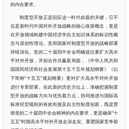
的内在要求。
制度型开放正是回应这一时代命题的关键，它不
仅是新时代中国对外开放战略的核心政策概念，更是
在开放领域构建中国经济学自主知识体系的标识性概
念与原创性理论。党和国家对制度型开放的战略部署
持续深化。党的二十届四中全会明确提出要扩大高水
平对外开放，开创合作共赢新局面，《中华人民共和
国国民经济和社会发展第十五个五年规划纲要》（以
“十五五”规划纲要）更对扩大高水平对外开放
下简称
进行专章部署。在此新的历史方位上，准确把握制度
型开放的战略方向与优先着力点，协同推进与国际高
标准经贸规则的有效衔接及自主性制度创新，既是贯
彻党的二十届四中全会精神的内在要求，更是确保“十
五五”时期高水平对外开放走深走实、重塑国家竞争新