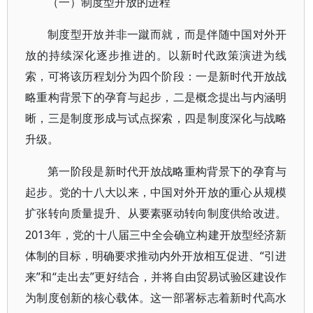
（一）制度型开放的进程
制度型开放并非一蹴而就，而是伴随中国对外开
放的持续深化逐步推进的。以新时代政策演进为线
索，可将该历程划分为四个阶段：一是新时代开放战
略重构背景下的孕育与起步，二是概念提出与内涵明
晰，三是制度形成与试点探索，四是制度深化与战略
升级。
第一阶段是新时代开放战略重构背景下的孕育与
起步。党的十八大以来，中国对外开放的重心从规模
扩张转向质量提升、从要素驱动转向制度供给改进。
2013年，党的十八届三中全会确立构建开放型经济新
体制的目标，明确要求推动内外开放相互促进、“引进
来”和“走出去”更好结合，并将自由贸易试验区建设作
为制度创新的核心载体。这一部署标志着新时代高水