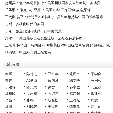
赵明昊：低成本霸权护持：美国新版国家安全战略与中美博弈
岳圣淞：“联动”与“限度”：美国对华“三海联动”战略探析
王鸿刚 姜平：特朗普2.0时期的中美战略相持与中国的战略运筹
达巍：多极化时代的美国
丁刚：独立日烟花映照下的中美关系
郑永年：美国霸权是在衰落退场，还是在转质转型？
王京菁 林华山：特朗普2.0时期美国对中国统战领域的干涉风险、限度与应对
张清敏：中国外交的三维发展
热门专栏
秦晖
陈行之
郑永年
龙应台
丁学良
曹林
鄢烈山
傅国涌
陈嘉映
黄宗智
于建嵘
陈志武
徐贲
郭宇宽
马立诚
杨祖陶
沈志华
向继东
赵汀阳
戴建业
李昌平
张鸣
杨奎松
王海光
周濂
杨鹏
邓晓芒
王缉思
陈奉孝
郭世佑