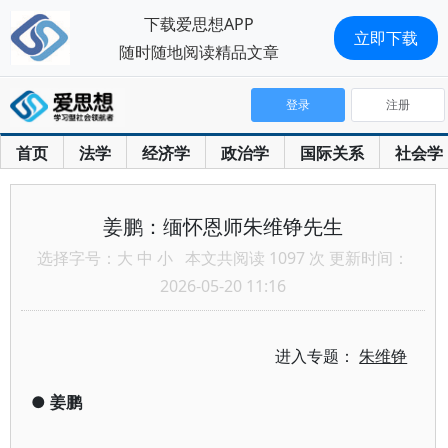
下载爱思想APP
立即下载
随时随地阅读精品文章
登录
注册
首页
法学
经济学
政治学
国际关系
社会学
姜鹏：缅怀恩师朱维铮先生
选择字号：
大
中
小
本文共阅读 1097 次 更新时间：
2026-05-20 11:16
进入专题：
朱维铮
●
姜鹏