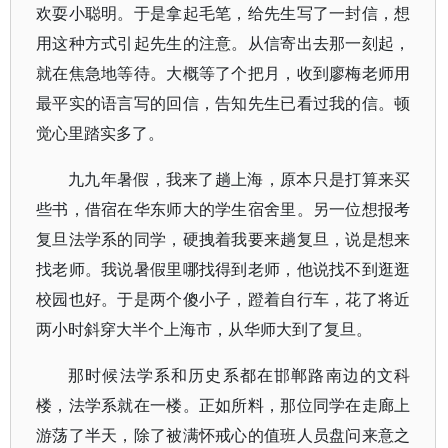
欢耍小聪明。于是拿起毛笔，给先生写了一封信，想
用这种方式引起先生的注意。从信寄出去那一刻起，
就在焦急地等待。大概等了个把月，收到廖梅老师用
最平实的语言写的回信，告知先生已看过我的信。顿
觉心里踏实多了。
九九年暑假，我来了趟上海，原本只是打算来买
些书，借宿在华东师大的学生宿舍里。另一位想报考
复旦法学系的同学，硬拽着我要来趟复旦，说是想来
找老师。我说暑假里哪找得到老师，他说找不到逛逛
校园也好。于是两个傻小子，蹬着自行车，花了将近
两小时斜穿大半个上海市，从华师大到了复旦。
那时候法学系和历史系都在邯郸路南边的文科
楼，法学系就在一楼。正如所料，那位同学在走廊上
游荡了半天，除了被满怀戒心的值班人员盘问来意之