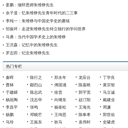
姜鹏：缅怀恩师朱维铮先生
余子道：忆朱维铮先生青年时代的二三事
李纯一：朱维铮与中国史学史的赓续
邹振环：走进朱维铮先生特立独行的学问世界
马勇：当代中国学术史上的朱维铮
王汎森：记忆中的朱维铮先生
罗志田：纪念朱维铮先生
热门专栏
秦晖
陈行之
郑永年
龙应台
丁学良
曹林
鄢烈山
傅国涌
陈嘉映
黄宗智
于建嵘
陈志武
徐贲
郭宇宽
马立诚
杨祖陶
沈志华
向继东
赵汀阳
戴建业
李昌平
张鸣
杨奎松
王海光
周濂
杨鹏
邓晓芒
王缉思
陈奉孝
郭世佑
马玲
王振东
狄马
袁伟时
史啸虎