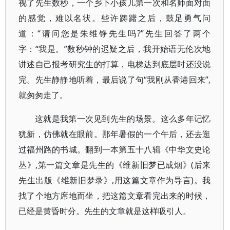
视了先生数秒，一个乡下小孩儿第一次和名师面对面
的感觉，难以名状。些许踌躇之后，鼓足勇气问
道：“请问您是朱维铮先生吗?”先生回答了两个
字：“我是。”数秒钟的迟疑之后，我开始语无伦次地
讲述自己报考研究生的打算，电梯达到底层时还没说
完。先生静静地听着，最后说了句“我刚从香港回来”,
就匆匆走了。
这就是我第一次见到先生的场景。这么多年记忆
犹新，仿佛就在眼前。那年暑假的一个午后，还去逛
过福州路的书城。翻到一本第五十八辑《中华文史论
丛》,第一篇文章是先生的《维新旧梦已成烟》(后来
先生出版《维新旧梦录》,用这篇文章作为导言)。我
找了个地方席地而坐，把这篇文章看完出来的时候，
已经是黄昏时分。先生的文章就是这样吸引人。