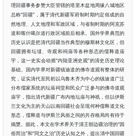
理回疆事务参赞大臣管辖的塔里木盆地周缘八城地区
“回疆”，属于清代新疆军府制时期约定俗成的自
总称
然地理、人文地理和军政区域，与省制时期的阿克苏
道和喀什噶尔道行政区域前后相承。国外学界典范的
历史认识是把清代回疆当作典型的穆斯林文化区，但
回疆拥有坛壝、寺观和祠庙等各种形态的儒释道庙
宇，这一史实会动摇“内陆亚洲史观”的清史历史理论
基础。国内学界对新疆镇迪道的佛寺道观有整体的研
究，证实清代至民初以乌鲁木齐为中心的镇迪道广泛
分布儒家系统的坛庙祠堂和民众广泛参与的佛寺道观
庙宇，指出清代新疆广布内地坛庙与神祇，但以伊斯
兰文化为主的天山以南回疆社会呈现何种儒释道文化
形态，儒释道与伊斯兰风俗之间的共存格局尚有待于
揭橥。据此，本文在学术界关于清王朝边疆治理的“因
俗而治”和“同文之治”历史认知之外，提出清中国回疆