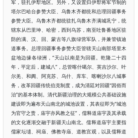
军，驻扎伊犁地区。另外，又设置归伊犁将军节制的
塔尔巴哈台参赞大臣、乌鲁木齐都统和总理回疆事务
参赞大臣。乌鲁木齐都统驻扎乌鲁木齐满城巩宁，统
辖东从巴里坤、哈密，西到乌苏，南至吐鲁番地区驻
防的满、汉、回、蒙古等八旗绿营军队，并兼管镇迪
道事务。总理回疆事务参赞大臣管辖天山南部塔里木
盆地边缘各绿洲，“天山以南是为回疆。乾隆二十四
年，平定后，建城八”，总管喀什噶尔、英吉沙尔、叶
尔羌、和阗、阿克苏、乌什、库车、喀喇沙尔八城事
务，改革回疆传统伯克制度，成为清廷对回疆“因俗而
治”的基本体制。清代新疆治理的大规模公共基础设施
建设即为遍布天山南北的城池设置，其表征即为“城池
为官守之责，庙宇亦风教之征”，儒释道庙宇及其承载
的文化逐渐交融于新疆天山南北。儒释道庙宇主要指
儒家坛壝、祠庙、佛教寺庙、道教宫观，以及儒释道