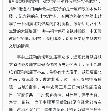
8月参观刘锦棠祠，称之为“一座雄伟的综合性建筑”，
指出“毗连大门面向最里层院子的是一座精致的木构戏
楼”，纪念祠的主体大厅“左、右两边的整个墙壁上贴
满了一系列描述刘锦棠的胜利历程、政治活动及个人
生活的大幅绘画”，并与祠堂祭司交谈并拍照。中国儒
教庙宇给斯坦因留下深刻印象，直观感受到中华古典
文明的情调。
事实上疏勒的儒释道庙宇众多，近现代疏勒县城
文物遗迹及地方口碑流传的历史记忆表明，至十九世
纪初疏勒城庙宇林立，号称有十大庙宇。城隍庙坐北
向南，灰瓦装顶，古雅壮观，位于南江春招待所后
5亩多。每年农历三月三日为城隍庙庙会
院，占地
日，官府祭典，百姓焚香祈福。财神庙，供奉天官、
寿官、福禄，位于南疆军区后勤部昆仑经营部所在
地，占地不足1亩。每年农历正月初五为财神庙庙会