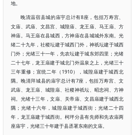
地。
8座，包括万寿宫、
晚清温宿县城的庙宇总计有
文庙、武庙、文昌宫、城隍庙、龙王庙、马王庙、方
神庙。马王庙在县城西，方神庙在县城城外东南。光
绪二十九年，社稷坛建于城西门外，神祇坛建于城西
门外；光绪三十一年，先农坛建于城东郊四里；光绪
二十七年，龙王庙建于城北门外温泉之上，光绪三十
三年重修；宣统二年（1910），城隍庙建于城西北
隅。晚清拜城县的庙宇总计有7座，包括万寿宫、文
武庙、龙王庙、城隍庙、社稷神祇坛、昭忠祠、方神
祠。光绪十三年，文庙、关帝庙、文昌庙建于城西北
隅；光绪十六年，城隍庙建于城西街；光绪二十四
年，龙王庙建于城西街。柯坪分县有先师和先农庙两
座庙宇，光绪三十年建于县丞署东南的文庙。