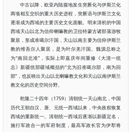
中古以降，欧亚内陆腹地发生突厥化与伊斯兰化
两项相互交织的重大历史进程，突厥语与伊斯兰文化
逐渐成为西域的主要历史文化面貌。明末清初的中国
西域天山以北为信仰喇嘛教的卫拉特蒙古诸部落游牧
聚居，形成准噶尔汗国，天山以南主要为信仰伊斯兰
教的维吾尔人聚居，是为叶尔羌汗国。魏源总称之
“南回北准”，实际上即嘉庆年间重修《大清一统
为
志》新疆统部疆域概括的“北为旧准噶尔部，南为回
部”，也反映出天山以北喇嘛教文化和天山以南伊斯兰
教文化的历史空间分野。
1759）清朝统一天山南北，中国
乾隆二十四年（
历代王朝自汉、唐、元统一西域以来，中央政权恢复
西域的重新统一。清朝统一西域后逐渐以新疆定名，
施行军政合一的军府制度，最高军政长官为伊犁将