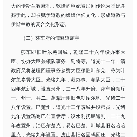
大的伊斯兰教麻扎，乾隆的容妃被民间传说为香妃并
葬于此，却被赋予道教的娘娘信仰文化，形成道教与
伊斯兰教的复合文化形态。
（二）莎车府的儒释道庙宇
莎车即旧叶尔羌回城，乾隆二十六年设办事大
臣、协办大臣兼领队事务、副将等。道光十一年，清
政府又将总理回疆事务参赞大臣移驻叶尔羌，称为叶
尔羌参赞大臣。光绪九年，裁办事、领队大臣，二十
四年筑新城，设直隶州，二十八年升府。莎车府领厅
一、州一、县二。蒲犁厅即旧色勒库尔地，光绪二十
八年设置。巴楚州，道光十二年筑城并设粮员，光绪
九年设置玛喇巴什直隶厅，设水利抚民通判，二十九
年改置州，治巴尔楚克，易名巴楚。叶城县旧名哈哈
里克，光绪九年设置。皮山县旧名固玛回庄，光绪二