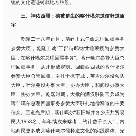
统的文化遗迹铸就地方胜景。
三、神佑西疆：德被群生的喀什噶尔道儒释道庙
宇
乾隆二十八年正月，清廷正式任命总理回疆事务
“工部侍郎纳世通著授为参赞大
参赞大臣，乾隆上谕
臣，在喀什噶尔总理回疆事务”。喀什噶尔参赞大臣总
理回疆事务，从此形成定制。回疆西四城的喀什噶尔
参赞大臣总管回疆，驻扎于徕宁城，英吉沙尔设领队
大臣，叶尔羌设办事大臣、协办大臣，和阗设办事大
臣、协办大臣。乾嘉时期，大批的满汉驻防官兵成为
喀什噶尔总理回疆事务参赞大臣驻扎地儒释道的主要
信众。至道光后期，喀什噶尔“新旧城并各乡庄共贸易
民人1968名，年年续次来喀者，约计数千余人”，内
地商民更多成为喀什噶尔儒释道文化的实践群体。光