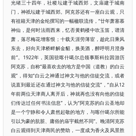
光绪三十四年，社稷坛建于城西郊，文庙建于城南
门，神祇坛建于城西郊。阿克苏还有一座白云观，只
有祖籍天津的金纶撰写的一幅楹联流传，“廿年萧塞慕
神仙，是何时法雨西来，忆否黄鹤楼中吹玉笛，谱清
萧，落尽梅花增客恨；十载天涯劳薄宦，趁此日乘风
东去，好向天津桥畔解金貂，换美酒，醉呼明月澄身
前”。1922年，英国驻喀什噶尔总领事斯科拉因游历
阿克苏，自称“最喜欢去的地方是中国（道教）的白云
观”，得知“白云之神通过神文与他的信徒交流，或者
说直到最近还在通过神文与他的信徒交流”，“自从12
年前两位天津商人离开后，神就再也没有向他的信徒
们传达过任何书法信息”，认为“阿克苏的白云圣地却
是一个宁静和令人肃然起敬的地方，与喀什噶尔所能
引以为豪的肮脏、庸俗的庙宇截然不同”。晚清阿克苏
白云观得到天津商民的赞助，一度成为香火及风景胜