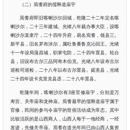
（二）焉耆府的儒释道庙宇
焉耆府即旧喀喇沙尔回城，乾隆二十二年定名喀
喇沙尔，二十三年建城。光绪八年裁办事大臣，设喀
喇沙尔直隶厅，二十四年升府，易名焉耆，领县三。
新平县，旧名罗布淖尔，属吐鲁番鲁克沁回王。光绪
十一年设局蒲昌城，职掌屯防，二十四年置县。轮台
县，旧设布古尔三品阿奇木伯克。光绪八年设布古尔
巡检司巡检，二十八年以布古尔置县。婼羌县，光绪
二十四年设卡克里克县丞，二十八年置县。
3座官修庙宇，分别是万
乾隆年间，喀喇沙尔有
寿宫、关帝庙和龙神庙。焉耆最早的儒释道庙宇属于
官修，民间的参与令庙宇的世俗活动成为常态。其中
比较活跃的是山西商人，山西人每于一地经商，一经
发迹，先修关帝庙。焉耆在道光年间已由山西人集资