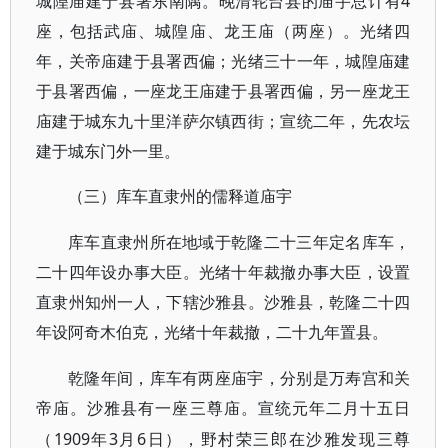
城隍庙建于县署东南隅。晚清轮台县的庙宇总计有4
座，包括武庙、城隍庙、龙王庙（两座）。光绪四
年，关帝庙建于县署西偏；光绪三十一年，城隍庙建
于县署西偏，一座龙王庙建于县署西偏，另一座龙王
庙建于城东九十里洋萨尔镇西街；宣统二年，先农坛
建于城东门外一里。
（三）库车直隶州的儒释道庙宇
库车直隶州所在地域于乾隆二十三年定名库车，
二十四年设办事大臣。光绪十年裁撤办事大臣，设置
直隶州知州一人，下辖沙雅县。沙雅县，乾隆二十四
年设阿奇木伯克，光绪十年裁撤，二十九年置县。
乾隆年间，库车有两座庙宇，分别是万寿宫和关
帝庙。沙雅县有一座三尊庙。宣统元年二月十五日
1909年3月6日），野村荣三郎在沙雅发现三尊
（