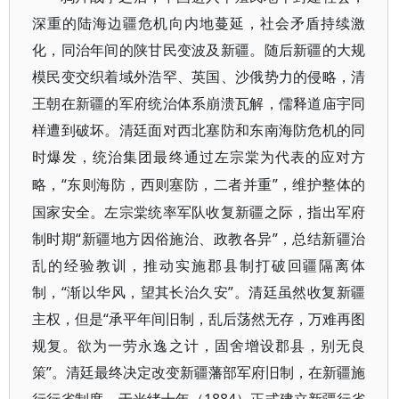
深重的陆海边疆危机向内地蔓延，社会矛盾持续激
化，同治年间的陕甘民变波及新疆。随后新疆的大规
模民变交织着域外浩罕、英国、沙俄势力的侵略，清
王朝在新疆的军府统治体系崩溃瓦解，儒释道庙宇同
样遭到破坏。清廷面对西北塞防和东南海防危机的同
时爆发，统治集团最终通过左宗棠为代表的应对方
“东则海防，西则塞防，二者并重”，维护整体的
略，
国家安全。左宗棠统率军队收复新疆之际，指出军府
制时期“新疆地方因俗施治、政教各异”，总结新疆治
乱的经验教训，推动实施郡县制打破回疆隔离体
制，“渐以华风，望其长治久安”。清廷虽然收复新疆
主权，但是“承平年间旧制，乱后荡然无存，万难再图
规复。欲为一劳永逸之计，固舍增设郡县，别无良
策”。清廷最终决定改变新疆藩部军府旧制，在新疆施