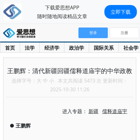
下载爱思想APP
立即下载
随时随地阅读精品文章
登录
注册
首页
法学
经济学
政治学
国际关系
社会学
王鹏辉：清代新疆回疆儒释道庙宇的中华政教
选择字号：
大
中
小
本文共阅读 5473 次 更新时间：
2025-10-30 11:26
进入专题：
新疆
儒释道庙宇
●
王鹏辉