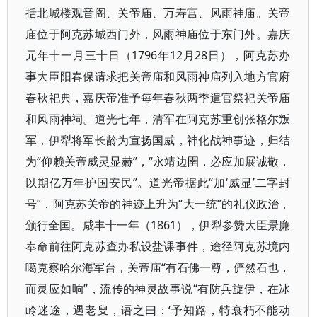
括北城楼观音阁、关帝庙、万寿宫、风雨神庙。关帝
庙位于阿克苏城西门外，风雨神庙位于东门外。嘉庆
元年十一月三十日（1796年12月28日），阿克苏办
事大臣阳春保请求把关帝庙和风雨神庙列入地方官府
春秋祀典，嘉庆帝准予每年春秋两季遣官祭祀关帝庙
和风雨神祠。道光七年，清军在阿克苏重创张格尔叛
军，伊犁将军长龄为宣扬国威，神化战神事迹，归结
为“仰赖关帝威灵显赫”，“永靖边圉，必应加展诚敬，
以期亿万年护国安民”。道光帝据此“加‘威显’二字封
号”，阿克苏关帝的神迹上升为“大一统”的礼仪政治，
颁行全国。咸丰十一年（1861），伊犁参赞大臣景廉
奉命前往阿克苏查办私设盐课事件，途径阿克苏境内
噶克察哈尔海军台，关帝庙“有石佛一尊，俨然石也，
而灵应如响”，流传的神灵故事说“有防兵旋伊，在冰
岭迷途，遇老叟，语之曰：‘予知路，特衰朽不能动