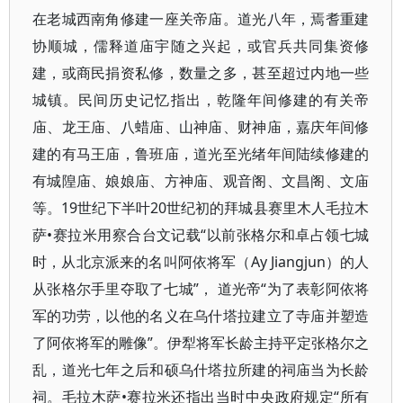
在老城西南角修建一座关帝庙。道光八年，焉耆重建
协顺城，儒释道庙宇随之兴起，或官兵共同集资修
建，或商民捐资私修，数量之多，甚至超过内地一些
城镇。民间历史记忆指出，乾隆年间修建的有关帝
庙、龙王庙、八蜡庙、山神庙、财神庙，嘉庆年间修
建的有马王庙，鲁班庙，道光至光绪年间陆续修建的
有城隍庙、娘娘庙、方神庙、观音阁、文昌阁、文庙
等。19世纪下半叶20世纪初的拜城县赛里木人毛拉木
萨•赛拉米用察合台文记载“以前张格尔和卓占领七城
时，从北京派来的名叫阿依将军（Ay Jiangjun）的人
从张格尔手里夺取了七城”， 道光帝“为了表彰阿依将
军的功劳，以他的名义在乌什塔拉建立了寺庙并塑造
了阿依将军的雕像”。伊犁将军长龄主持平定张格尔之
乱，道光七年之后和硕乌什塔拉所建的祠庙当为长龄
祠。毛拉木萨•赛拉米还指出当时中央政府规定“所有