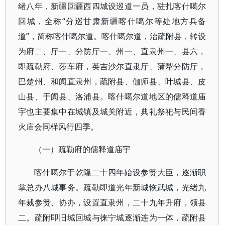
绪八年，新疆回疆西四城设巡道一员，驻扎喀什噶尔
回城，全称“分巡甘肃新疆喀什噶尔等处地方兵备
道”，简称喀什噶尔道。喀什噶尔道，治疏附县，转设
为府二、厅一、分防厅一、州一、直隶州一、县六，
即疏勒府、莎车府，英吉沙尔直隶厅、蒲犁分防厅，
巴楚州、和阗直隶州，疏附县、伽师县、叶城县、皮
山县、于阗县、洛浦县。喀什噶尔道地区的儒释道庙
宇也主要集中在城镇及城关附近，典礼祭祀与民间香
火庙会同样风行四季。
（一）疏勒府的儒释道庙宇
喀什噶尔于乾隆二十四年始设参赞大臣，逐渐职
掌总办八城事务。疏勒即道光年新城恢武城，光绪九
年裁参赞、协办，设置直隶州，二十九年升府，领县
二。疏附即旧城回城与徕宁城逐渐连为一体，疏附县