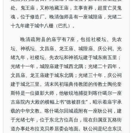
处。鬼王庙，又称地藏王庙，主事丧葬，超度亡灵鬼
魂，位于修造厂。晚清伽师县有一座城隍庙，光绪二
十九年建于城中八栅（巴扎）。
7座，包括社稷坛、先农
晚清疏附县的庙宇有
坛、神祇坛、文昌庙、龙王庙、城隍庙、庆公祠。光
绪九年，社稷坛、先农坛和神祇坛建于城东南五里；
光绪十一年，城隍庙建于城西北隅；光绪二十四年，
文昌庙、龙王庙建于城东北隅；光绪三十年，庆公祠
建于城北三里。清末民初瑞典传教团的传教士陶伦奎
斯特是一位摄影大师，他敏锐地捕捉到喀什噶尔一座
古庙院内大殿的横幅上书“德被群生”，昭示着庙宇承
载的中华文教。喀什噶尔回城疏附有一座耿公祠，建
于光绪七年，位于东北方位高台，现在归属亚瓦格街
道办事处布拉克贝希居委会地面。耿公祠是纪念东汉