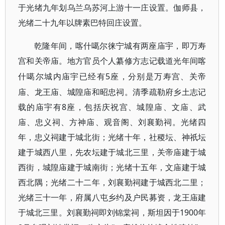
于光绪九年划乌兰乌苏河上游十一庄设置。伽师县，
光绪二十九年以牌素巴特回庄设置。
乾隆年间，喀什噶尔徕宁城有两座庙宇，即万寿
宫和关帝庙。地方官员个人纂修方志记载道光年间喀
5座，分别是万寿宫、关帝
什噶尔城内庙宇已经有
庙、龙王庙、城隍庙和昭忠祠。清季疏勒府乡土志记
载的庙宇有8座，包括庆祝宫、城隍庙、文庙、武
庙、忠义祠、方神庙、观音阁、刘襄勤祠。光绪四
年，忠义祠建于城北街；光绪十年，社稷坛、神祇坛
建于城西八里，先农坛建于城北三里，关帝庙建于城
西街，城隍庙建于城南街；光绪十五年，文庙建于城
西北隅；光绪二十二年，刘襄勤祠建于城西北二里；
光绪三十一年，府属八屯乡约及户民募资，龙王庙建
于城北三里。刘襄勤祠即刘锦棠祠，斯坦因于1900年