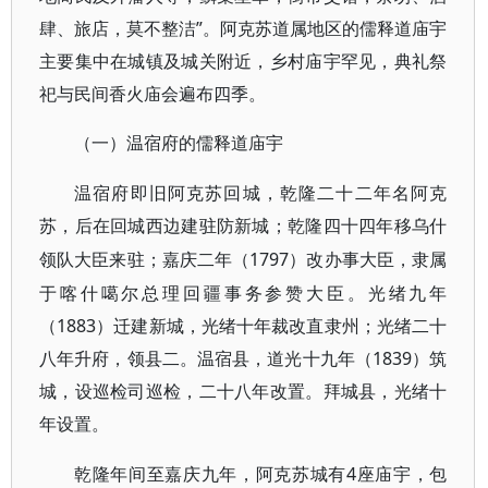
肆、旅店，莫不整洁”。阿克苏道属地区的儒释道庙宇
主要集中在城镇及城关附近，乡村庙宇罕见，典礼祭
祀与民间香火庙会遍布四季。
（一）温宿府的儒释道庙宇
温宿府即旧阿克苏回城，乾隆二十二年名阿克
苏，后在回城西边建驻防新城；乾隆四十四年移乌什
1797）改办事大臣，隶属
领队大臣来驻；嘉庆二年（
于喀什噶尔总理回疆事务参赞大臣。光绪九年
（1883）迁建新城，光绪十年裁改直隶州；光绪二十
八年升府，领县二。温宿县，道光十九年（1839）筑
城，设巡检司巡检，二十八年改置。拜城县，光绪十
年设置。
4座庙宇，包
乾隆年间至嘉庆九年，阿克苏城有