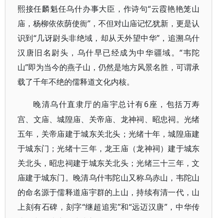
熙接任麟魁任乌什办事大臣，作诗句“云霞艳艳笼山
庙，杨柳依依荫使衙”，不但对山庙记忆犹新，更是认
识到“几讶尉头非绝域，却从天外望中华”，追溯乌什
汉唐旧名尉头，乌什早已经成为中华疆域。“韦陀
山”即为当今的燕子山，仍然是地方风景名胜，可谓承
载了千年不绝的儒释道文化内核。
6座，包括万寿
晚清乌什直隶厅的庙宇总计有
宫、文庙、城隍庙、关帝庙、龙神祠、昭忠祠。光绪
五年，关帝庙建于城东关北头；光绪十年，城隍庙建
于城东门；光绪十三年，龙王庙（龙神祠）建于城东
关北头，昭忠祠建于城东关北头；光绪三十三年，文
庙建于城东门。晚清乌什韦陀山又称乌赤山，韦陀山
的命名源于儒释道庙宇群的上山，持续有清一代，山
上刻有石碑，刻字“继超追宪”和“远迈汉唐”，中华传