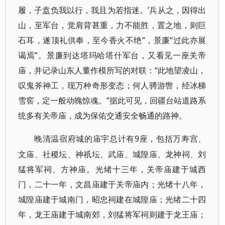
履，子盍负我以行，我且为若指迷。’兵从之，因得出
山，至军台，觉肩背甚重，力不能胜，置之地，则巨
石耳，遂顶礼供奉，至今香火不绝”，景廉“过此亦展
谒焉”。景廉到达塔玛哈塔什军台，又看见一座关帝
庙，并记录山东人董作模所写的对联：“此地望凌山，
叹鬼斧神工，现万种奇形变态；何人骋游辔，经冰梯
雪窖，定一般动魄惊魂。”据此可见，回疆台站道路系
统多有关帝庙，成为保佑交通安全畅通的路神。
9座，包括万寿宫、
晚清温宿府城的庙宇总计有
文庙、社稷坛、神祇坛、武庙、城隍庙、龙神祠、刘
猛将军祠、方神庙。光绪十三年，关帝庙建于城西
门，二十一年，文昌庙建于关帝庙内；光绪十八年，
城隍庙建于城南门，昭忠祠建在城隍庙；光绪二十四
年，龙王庙建于城南郊，刘猛将军祠则建于龙王庙；