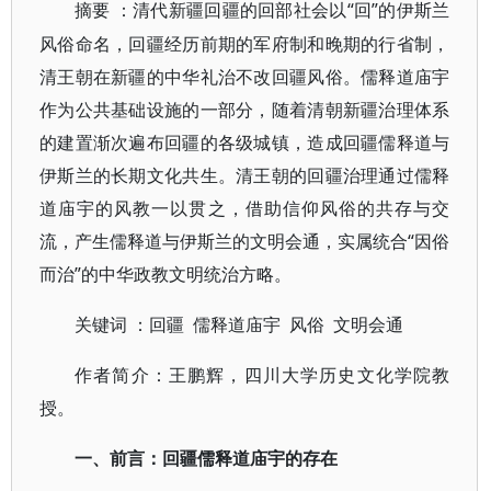
“回”的伊斯兰
摘要
：清代新疆回疆的回部社会以
风俗命名，回疆经历前期的军府制和晚期的行省制，
清王朝在新疆的中华礼治不改回疆风俗。儒释道庙宇
作为公共基础设施的一部分，随着清朝新疆治理体系
的建置渐次遍布回疆的各级城镇，造成回疆儒释道与
伊斯兰的长期文化共生。清王朝的回疆治理通过儒释
道庙宇的风教一以贯之，借助信仰风俗的共存与交
流，产生儒释道与伊斯兰的文明会通，实属统合“因俗
而治”的中华政教文明统治方略。
关键词
：回疆
儒释道庙宇
风俗
文明会通
作者简介：王鹏辉，四川大学历史文化学院教
授。
一、前言：回疆儒释道庙宇的存在