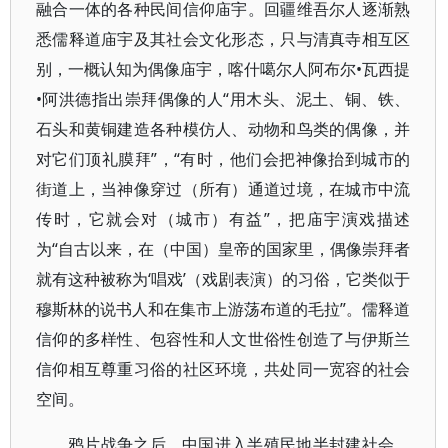
融合一体的各种民间信仰庙宇。回疆维吾尔人逐渐熟
悉儒释道庙宇及其社会文化形态，只与清真寺相互区
别，一概认知为偶像庙宇，喀什噶尔人阿布尔•瓦西提
•阿洪德指出崇拜偶像的人“用木头、泥土、铜、铁、
石头和黄铜建造各种模仿人、动物和鸟类的偶像，并
对它们顶礼膜拜”，“有时，他们会把神像抬到城市的
街道上，当神像穿过（所有）通道过境，在城市中流
传时，它就会对（城市）有益”，把庙宇演戏描述
为“自古以来，在（中国）皇帝的国家里，偶像崇拜者
就有这种被称为‘唱戏’（戏剧表演）的习俗，它类似于
穆斯林的说书人和在集市上游荡布道的毛拉”。儒释道
信仰的多样性、包容性和人文世俗性创造了与伊斯兰
信仰相互尊重习俗的社区环境，共处同一宽容的社会
空间。
鸦片战争之后，中国进入半殖民地半封建社会，