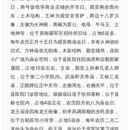
日，商号饭馆等商业店铺的开市日。观音阁坐西向
东，土木结构，主神为观世音菩萨，两边十八罗汉
像，左侧为火神殿，两厢为雷公、电母、牛马王、土
地神等，位于原南疆军区招待所旧址，占地6亩多。
每年农历正月十五日为观音阁庙会日，并有火神游街
仪式。方神庙坐北朝南，木架结构，殿堂雄伟，庙前
小广场为庙会空间，位于县医院住院病房和后勤部家
属院，占地10亩左右。文庙，殿堂上供奉孔圣人牌
位，位于第二小学院内。武庙即关帝庙，又称三圣
庙，正殿牌位正中关羽，左侧周仓，右侧关平，位于
县医院门诊部地址。娘娘庙以送子信仰著称，位于县
粮仓院内，占地4亩左右，农历四月初八为庙会日。
龙王庙设四海龙王画像，祈求风调雨顺的乡民居多，
位于古勒苏坦小河旁，占地5亩余，每年农历二月二
龙抬头为庙会日。药王庙，庙址位于原军区警卫连驻