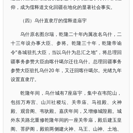
仰，成为儒释道文化回疆在地化的显著社会事实。
（四）乌什直隶厅的儒释道庙宇
乌什原名图尔瑞，乾隆二十年内属改名乌什，二
十三年设办事大臣、参将。乾隆三十年，乾隆帝谕
“各城驻扎大臣，当以乌什为总汇之地”，将总理回
令
疆事务参赞大臣由喀什噶尔迁往乌什。总理回疆事务
参赞大臣驻扎乌什20 年，又迁回喀什噶尔。光绪九年
设置直隶厅。
7座庙宇，集中在韦陀山，
乾隆年间，乌什城有
包括万寿宫、山川社稷坛、关帝庙、马祖殿、火神
殿、观音阁、韦驮殿。嘉庆年间，又增修城隍殿。城
外东关路北重修乾隆年间的一座关帝庙，殿后建玉皇
阁、菩萨阁，殿前两侧建火神、马王、山神、土地、