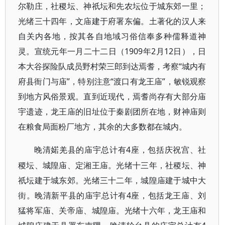
尔勒庄，社稷坛、神祇坛和先农坛位于城东郊一里；
光绪三十四年，文庙建于府署东偏。土著化的汉人来
自关内各地，按其各自地域习俗信奉多种儒释道神
灵。宣统元年一月二十二日（1909年2月12日），日
本大谷探险队成员野村荣三郎到达焉耆，考察“城内有
府县衙门与庙”，特别注意“渡口有龙王庙”，敏锐观察
到地方风俗景观。直到近现代，焉耆尚存有大部分庙
宇遗迹，龙王庙的旧址位于秦剧团所在地，财神庙则
在粮食局面粉厂地方，其余的大多数都在城内。
4座，包括庆祝宫、社
晚清婼羌县的庙宇总计有
稷坛、城隍庙、定湘王庙。光绪十三年，社稷坛、神
祇坛建于城东郊。光绪三十二年，城隍庙建于城中大
街。晚清新平县的庙宇总计有4座，包括龙王庙、刘
猛将军庙、关帝庙、城隍庙。光绪十六年，龙王庙和