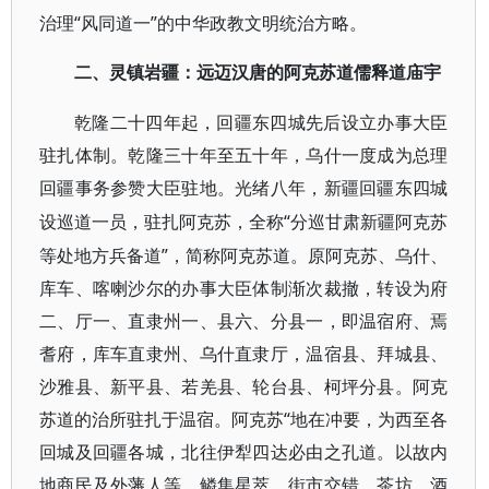
治理“风同道一”的中华政教文明统治方略。
二、灵镇岩疆：远迈汉唐的阿克苏道儒释道庙宇
乾隆二十四年起，回疆东四城先后设立办事大臣
驻扎体制。乾隆三十年至五十年，乌什一度成为总理
回疆事务参赞大臣驻地。光绪八年，新疆回疆东四城
“分巡甘肃新疆阿克苏
设巡道一员，驻扎阿克苏，全称
等处地方兵备道”，简称阿克苏道。原阿克苏、乌什、
库车、喀喇沙尔的办事大臣体制渐次裁撤，转设为府
二、厅一、直隶州一、县六、分县一，即温宿府、焉
耆府，库车直隶州、乌什直隶厅，温宿县、拜城县、
沙雅县、新平县、若羌县、轮台县、柯坪分县。阿克
苏道的治所驻扎于温宿。阿克苏“地在冲要，为西至各
回城及回疆各城，北往伊犁四达必由之孔道。以故内
地商民及外藩人等，鳞集星萃，街市交错，茶坊、酒