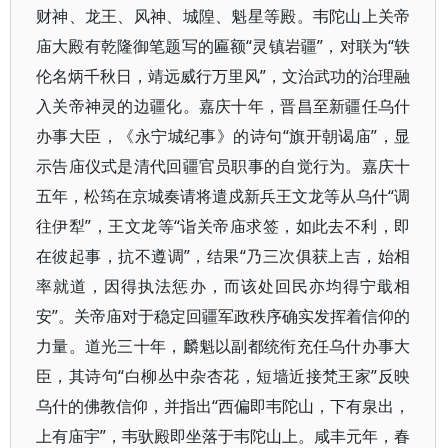
财神、龙王、风神、城隍、魁星等殿。韦陀山上关帝
庙大殿有乾隆御笔题写的匾额“灵镇岩疆”，对联为“轶
伦名炳千秋日，靖远威行万里风”，文治武功的治理融
入关帝神灵的边疆化。嘉庆十年，晋昌至新疆任乌什
办事大臣，《永宁城纪事》的诗句“旗开朝谒庙”，显
示告庙仪式是清代回疆官员职事的自觉行为。嘉庆十
五年，松筠在京城奏请将遣戍新兵王文龙等从乌什“调
往伊犁”，王文龙等“诣关帝庙求签，如此去不利，即
在彼起事，抗不遵调”，结果“乃三次俱获上吉，始相
率就道，因得执法惩办，而该处回民亦均得宁戢相
安”。关帝庙对于稳定回疆军政秩序确实发挥着信仰的
力量。道光三十年，麟魁以副都统衔充任乌什办事大
臣，其诗句“白柳丛中杂杏花，短墙近接梵王家”反映
乌什的佛教信仰，并指出“西偏即韦陀山，下有泉出，
上有庙宇”，韦驮殿即坐落于韦陀山上。咸丰元年，春