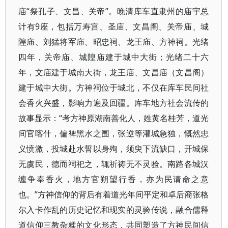
庙“祭孔子、文昌、关帝”。晚清库车直隶州的庙宇总
计有9座，包括万寿宫、圣庙、文昌阁、关帝庙、城
隍庙、刘猛将军庙、昭忠祠、龙王庙、方神祠。光绪
四年，关帝庙、城隍庙建于城中大街；光绪二十六
年，文庙建于城南大街，龙王庙、文昌庙（文昌阁）
建于城中大街。方神祠位于城北，不仅在库车民间社
会香火兴盛，影响力遍及回疆。库车地方社会流传的
故事显示：“考方神原湖南善化人，姓黄名桂芳，道光
间官喀什，偏裨黑水之围，张逆等灌城急独，慨然忠
义愤激，投城赴水誓以身殉，须臾下流缺口，开城保
无虞民，德而祠祀之，辄祈祷无不灵验。南路各城汉
缠争奉香火，地方官朔望行香，亦为民请命之意
也。”方神信仰的背后有着道光年间平定和卓后裔张格
尔入卡作乱的历史记忆和现实的灵验传说，融合儒释
道信仰三教杂糅的文化形态，共同塑造了方神民间信