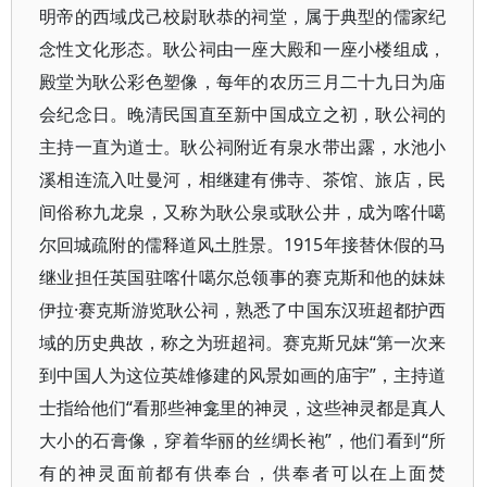
明帝的西域戊己校尉耿恭的祠堂，属于典型的儒家纪
念性文化形态。耿公祠由一座大殿和一座小楼组成，
殿堂为耿公彩色塑像，每年的农历三月二十九日为庙
会纪念日。晚清民国直至新中国成立之初，耿公祠的
主持一直为道士。耿公祠附近有泉水带出露，水池小
溪相连流入吐曼河，相继建有佛寺、茶馆、旅店，民
间俗称九龙泉，又称为耿公泉或耿公井，成为喀什噶
尔回城疏附的儒释道风土胜景。1915年接替休假的马
继业担任英国驻喀什噶尔总领事的赛克斯和他的妹妹
伊拉·赛克斯游览耿公祠，熟悉了中国东汉班超都护西
域的历史典故，称之为班超祠。赛克斯兄妹“第一次来
到中国人为这位英雄修建的风景如画的庙宇”，主持道
士指给他们“看那些神龛里的神灵，这些神灵都是真人
大小的石膏像，穿着华丽的丝绸长袍”，他们看到“所
有的神灵面前都有供奉台，供奉者可以在上面焚