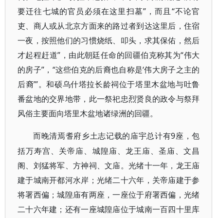
要迁往七城的官员必须在这里扫墓”，而且“不论官
吏、商人或从北京方面来的路过者到达这里后，住宿
一夜，按照他们的习惯烧纸、叩头，求其保佑，然后
才起程赶道”，由此朝廷任命的回疆伯克称其为“伟大
的房子”，“这些伯克的后裔也自称是‘伟大房子之主的
后裔’”。和硕乌什塔拉长龄祠位于塔里木盆地与吐鲁
番盆地的交界地带，此一祭祀忠烈贤良的政令与祭拜
风俗主要面向塔里木盆地诸绿洲的回疆。
9座，包
而晚清焉耆府乡土志记载的庙宇总计有
括万寿宫、关帝庙、城隍庙、龙王庙、圣庙、文昌
阁、刘猛将军、方神祠、文庙。光绪十一年，龙王庙
建于城南开都河水岸；光绪二十六年，关帝庙建于参
将署西偏；城隍庙有两座，一座位于府署西偏，光绪
二十六年建；还有一座城隍庙位于城南一百四十里库