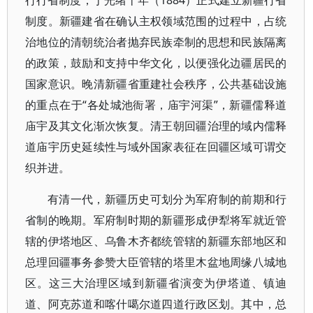
行行省制度，于光绪十年（1884）正式建立新疆行省
制度。新疆建省在确认主权领域范围的过程中，占统
治地位的清朝统治者抛弃民族牵制的思想和民族隔离
的政策，鼓励和支持中华文化，以便强化边疆居民的
国家意识。晚清新疆省重建社会秩序，公共基础设施
的重点在于“各处城池衙署，庙宇河渠”，新疆儒释道
庙宇及其文化渐次恢复。清王朝回疆治理的域内儒释
道庙宇历史延续性与域外国家表征在回疆区域可谓交
织并进。
有清一代，新疆历史可划分为军府制的前期和行
省制的晚期。军府制时期的新疆形成伊犁将军就近管
辖的伊塔地区、乌鲁木齐都统管辖的新疆东部地区和
总理回疆事务参赞大臣管辖的塔里木盆地周缘八城地
区。这三大治理区域到新疆省演变为伊塔道、镇迪
道、阿克苏道和喀什噶尔道四道行政区划。其中，总