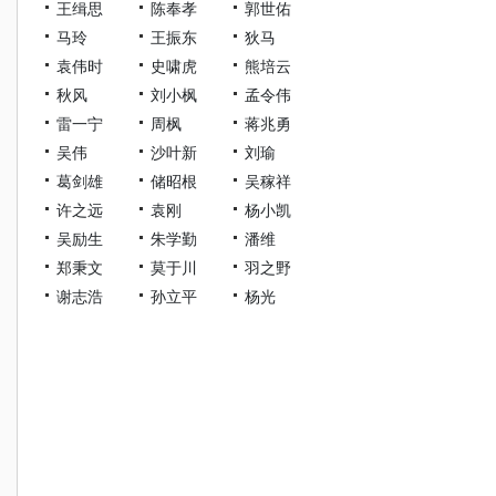
王缉思
陈奉孝
郭世佑
马玲
王振东
狄马
袁伟时
史啸虎
熊培云
秋风
刘小枫
孟令伟
雷一宁
周枫
蒋兆勇
吴伟
沙叶新
刘瑜
葛剑雄
储昭根
吴稼祥
许之远
袁刚
杨小凯
吴励生
朱学勤
潘维
郑秉文
莫于川
羽之野
谢志浩
孙立平
杨光