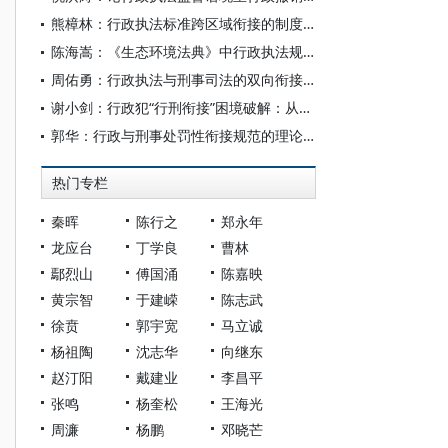
熊樟林：行政执法标准跨区域衔接的制度构造
陈海嵩：《生态环境法典》中行政执法规则的体系化构造
周佑勇：行政执法与刑事司法的双向衔接研究——以食品安全案件移送为视角
谢小剑：行政犯“行刑衔接”困境破解：从分离式到联动式
郭华：行政与刑事处罚性衔接规范的理论省思及完善途径
热门专栏
秦晖
陈行之
郑永年
龙应台
丁学良
曹林
鄢烈山
傅国涌
陈嘉映
黄宗智
于建嵘
陈志武
徐贲
郭宇宽
马立诚
杨祖陶
沈志华
向继东
赵汀阳
戴建业
李昌平
张鸣
杨奎松
王海光
周濂
杨鹏
邓晓芒