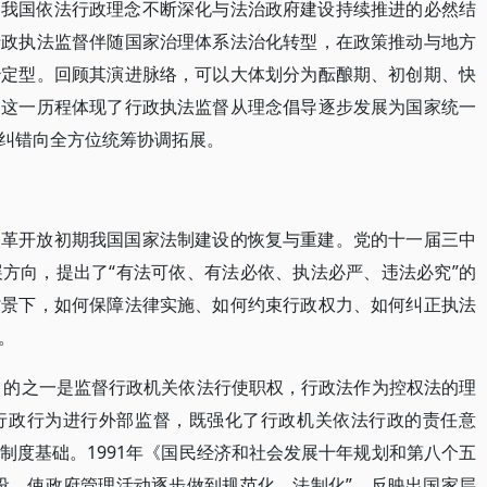
是我国依法行政理念不断深化与法治政府建设持续推进的必然结
行政执法监督伴随国家治理体系法治化转型，在政策推动与地方
治定型。回顾其演进脉络，可以大体划分为酝酿期、初创期、快
。这一历程体现了行政执法监督从理念倡导逐步发展为国家统一
纠错向全方位统筹协调拓展。
改革开放初期我国国家法制建设的恢复与重建。党的十一届三中
方向，提出了“有法可依、有法必依、执法必严、违法必究”的
背景下，如何保障法律实施、如何约束行政权力、如何纠正执法
。
其目的之一是监督行政机关依法行使职权，行政法作为控权法的理
行政行为进行外部监督，既强化了行政机关依法行政的责任意
制度基础。1991年《国民经济和社会发展十年规划和第八个五
设，使政府管理活动逐步做到规范化、法制化”，反映出国家层