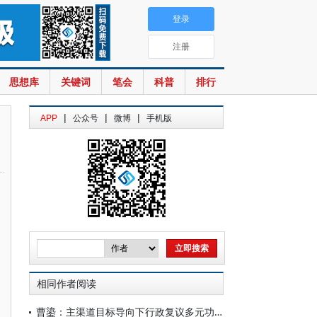
登录
注册
思想库
关键词
笔会
科普
排行
|
|
|
APP
公众号
微博
手机版
相同作者阅读
曹鎏：主渠道目标导向下行政复议多元功能价值之实现