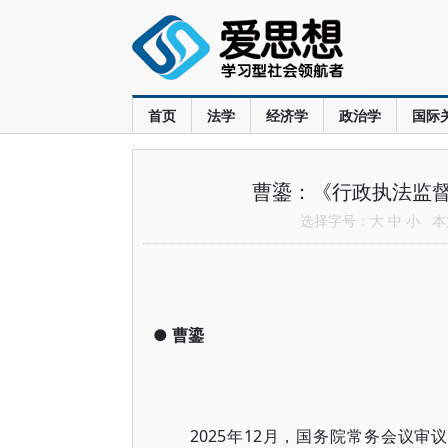
首页
法学
经济学
政治学
国际
曹鎏：《行政执法监
选择字号：
大
中
小
本文
●
曹鎏
2025年12月，国务院常务会议