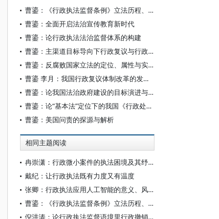
曹鎏：《行政执法监督条例》立法历程、底层逻辑与实现路径
曹鎏：全面开启法治宣传教育新时代
曹鎏：论行政执法法治监督体系的构建
曹鎏：主渠道目标导向下行政复议与行政诉讼衔接关系研究
曹鎏：反腐败国家立法的定位、属性与实现路径
曹鎏 李月：我国行政复议体制改革的发展演进、目标构成及修法回应
曹鎏：论我国法治政府建设的目标演进与发展转型
曹鎏：论“基本法”定位下的我国《行政处罚法》修改——以2016年至2019年的行政处罚复议及应诉案件为视角
曹鎏：美国问责的探源与解析
相同主题阅读
冉崇潇：行政微小案件的执法困境及其纾解
戴纪：让行政执法既有力度又有温度
张卿：行政执法应用人工智能的意义、风险及应对
曹鎏：《行政执法监督条例》立法历程、底层逻辑与实现路径
倪洪涛：论行政执法监督语境里行政撤销权的行使边界