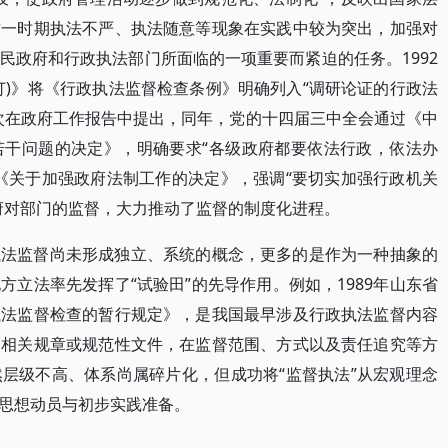
这一时期执法不严、执法随意等现象在实践中较为突出，加强对
民政府和行政执法部门所面临的一项重要而紧迫的任务。1992
订)》将《行政执法监督检查条例》明确列入“调研论证的行政法
念首次在政府工作报告中提出，同年，党的十四届三中全会通过《中
若干问题的决定》，明确要求“各级政府都要依法行政，依法办
《关于加强政府法制工作的决定》，强调“要切实加强行政机关
府对部门的监督，大力推动了监督的制度化进程。
执法监督尚未形成独立、系统的概念，更多的是作为一种抽象的
立法率先发挥了“试验田”的先导作用。例如，1989年山东省
执法监督检查的暂行规定》，是我国最早涉及行政执法监督内容
了相关规章或规范性文件，在监督范围、方式以及责任追究等方
层级不高、体系尚属碎片化，但成功将“监督执法”从宏观理念
思想动员与初步实践准备。