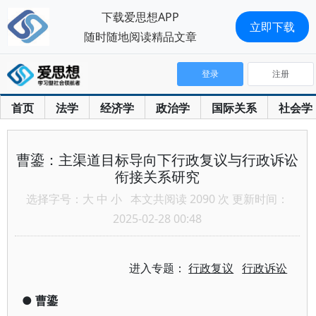
下载爱思想APP
立即下载
随时随地阅读精品文章
登录
注册
首页
法学
经济学
政治学
国际关系
社会学
曹鎏：主渠道目标导向下行政复议与行政诉讼
衔接关系研究
选择字号：
大
中
小
本文共阅读 2090 次 更新时间：
2025-02-28 00:48
进入专题：
行政复议
行政诉讼
●
曹鎏