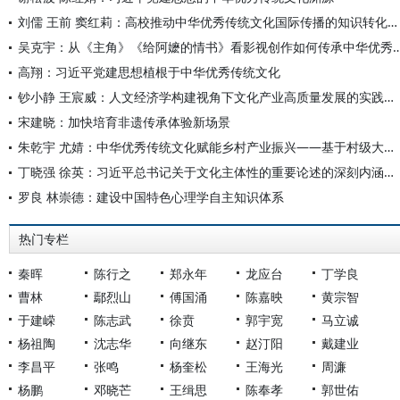
刘儒 王前 窦红莉：高校推动中华优秀传统文化国际传播的知识转化路径
吴克宇：从《主角》《给阿嬷的情书》看影视创作如何
高翔：习近平党建思想植根于中华优秀传统文化
钞小静 王宸威：人文经济学构建视角下文化产业高质量发展的实践载体、内在要求和发展路径
宋建晓：加快培育非遗传承体验新场景
朱乾宇 尤婧：中华优秀传统文化赋能乡村产业振兴——基于村级大数据的实证研究
丁晓强 徐英：习近平总书记关于文化主体性的重要论述的深刻内涵与原创性贡献
罗良 林崇德：建设中国特色心理学自主知识体系
热门专栏
秦晖
陈行之
郑永年
龙应台
丁学良
曹林
鄢烈山
傅国涌
陈嘉映
黄宗智
于建嵘
陈志武
徐贲
郭宇宽
马立诚
杨祖陶
沈志华
向继东
赵汀阳
戴建业
李昌平
张鸣
杨奎松
王海光
周濂
杨鹏
邓晓芒
王缉思
陈奉孝
郭世佑