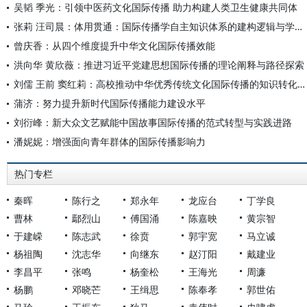
吴韬 季光：引领中医药文化国际传播 助力构建人类卫生健康共同体
张莉 汪司晨：体用贯通：国际传播学自主知识体系的建构逻辑与学科交叉进路
曾庆香：从四个维度提升中华文化国际传播效能
洪向华 黄欣薇：推进习近平党建思想国际传播的理论阐释与路径探索
刘儒 王前 窦红莉：高校推动中华优秀传统文化国际传播的知识转化路径
蒲济：努力提升新时代国际传播能力建设水平
刘衍峰：新大众文艺赋能中国故事国际传播的范式转型与实践进路
潘妮妮：增强面向青年群体的国际传播影响力
热门专栏
秦晖
陈行之
郑永年
龙应台
丁学良
曹林
鄢烈山
傅国涌
陈嘉映
黄宗智
于建嵘
陈志武
徐贲
郭宇宽
马立诚
杨祖陶
沈志华
向继东
赵汀阳
戴建业
李昌平
张鸣
杨奎松
王海光
周濂
杨鹏
邓晓芒
王缉思
陈奉孝
郭世佑