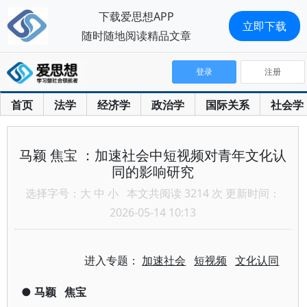
下载爱思想APP
立即下载
随时随地阅读精品文章
登录
注册
首页
法学
经济学
政治学
国际关系
社会学
马颖 焦宝 ：加速社会中短视频对青年文化认
同的影响研究
选择字号：
大
中
小
本文共阅读 3214 次 更新时间：
2026-05-14 10:13
进入专题：
加速社会
短视频
文化认同
●
马颖
焦宝