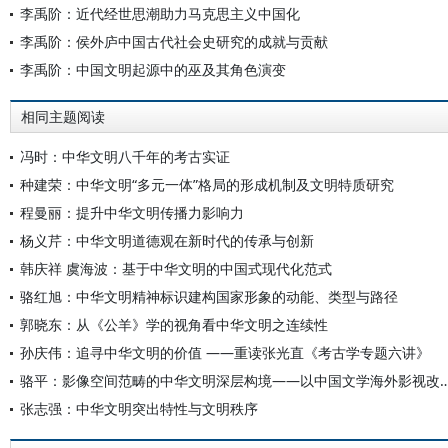
李禹阶：近代经世思潮助力马克思主义中国化
李禹阶：侯外庐中国古代社会史研究的成就与贡献
李禹阶：中国文明起源中的巫及其角色演变
相同主题阅读
冯时：中华文明八千年的考古实证
种建荣：中华文明“多元一体”格局的形成机制及文明特质研究
程曼丽：提升中华文明传播力影响力
杨义芹：中华文明道德观在新时代的传承与创新
韩庆祥 虞海波：基于中华文明的中国式现代化范式
骆红旭：中华文明精神标识建构国家形象的动能、类型与路径
郭晓东：从《公羊》学的视角看中华文明之连续性
孙庆伟：追寻中华文明的价值 ——重读张光直《考古学专题六讲》
骆平：影像空间范畴的中华文明深层构境——以中国文
张志强：中华文明突出特性与文明秩序