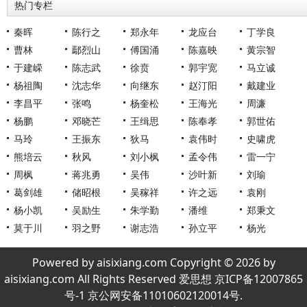
热门专栏
秦晖
陈行之
郑永年
龙应台
丁学良
曹林
鄢烈山
傅国涌
陈嘉映
黄宗智
于建嵘
陈志武
徐贲
郭宇宽
马立诚
杨祖陶
沈志华
向继东
赵汀阳
戴建业
李昌平
张鸣
杨奎松
王海光
周濂
杨鹏
邓晓芒
王缉思
陈奉孝
郭世佑
马玲
王振东
狄马
袁伟时
史啸虎
熊培云
秋风
刘小枫
孟令伟
雷一宁
周枫
蒋兆勇
吴伟
沙叶新
刘瑜
葛剑雄
储昭根
吴稼祥
许之远
袁刚
杨小凯
吴励生
朱学勤
潘维
郑秉文
莫于川
羽之野
谢志浩
孙立平
杨光
Powered by aisixiang.com Copyright © 2026 by
aisixiang.com All Rights Reserved 爱思想 京ICP备12007865
号-1 京公网安备11010602120014号.