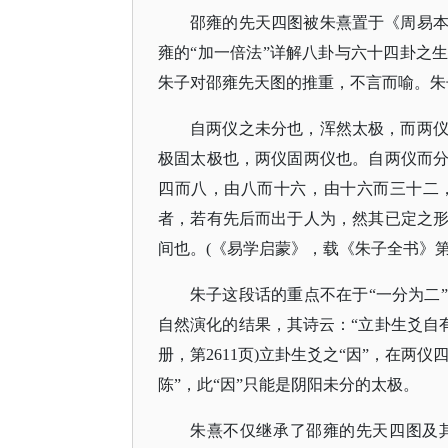
邵雍的先天四图被朱熹置于《周易
雍的
“加一倍法”详解八卦与六十四卦之
朱子对邵雍先天图的推重，不言而喻。朱
自两仪之未分也，浑然太极，而两
极固太极也，两仪固两仪也。自两仪而
四而八，由八而十六，由十六而三十二
者，若有先后而出于人为，然其已定之
间也。
(《易学启蒙》，载《朱子全书》第1册
朱子这段话的重点不在于
“一分为二
自然演化的结果，其诗云：“立卦生爻自有
册，第2611页)立卦生爻之“因”，在两
陈”，此“因”只能是阴阳未分的太极。
朱熹不仅继承了邵雍的先天四图及