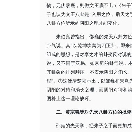
物，无伏羲底，则做文王底不出”(《朱子
子也认为文王八卦是“入用之位，后天之学
八卦方位所示的阴阳之理才能变化。
朱伯崑曾指出，邵雍的先天八卦方
卦气说。其
“以乾坤坎离为四正卦，即来
组成的思想，是对李之才的卦变反对说的
说，又不同于汉易。如京房的卦气说，本
其卦象的排列顺序，不表示阴阳之消长
程”。⑦这便清楚揭示出，以邵雍和朱熹
阴阳的对待和消长之理，而阴阳对待和
图补上这一理论缺环。
二、黄宗羲等对先天八卦方位的批评
邵雍的先天学，经朱子之手而更加成