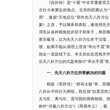
《说卦传》是
“十翼”中非常重要而
古往今来聚讼的焦点。北宋的邵雍认为“
用”，遂据“天地定位”章作先天八卦方
蒙》之首，予以继承和表彰，遂使得先
渭等从各种视角批评邵子和朱子，将邵
黄宗羲等，以为先天八卦方位本于汉儒
缕。如果不能从易理上澄清“帝出乎震”
就会一直延续下去。本文拟在反思相关
后天八卦方位的式盘来探讨“帝出乎震”
一、先天八卦方位所要解决的问题
根据《系辞传》
“易有太极”章，邵
八卦从中间分为两组，然后按“自震至乾
兑与艮、离与坎、震与巽的两两相错。然
称作“伏羲八卦方位”(《周易本义》，载