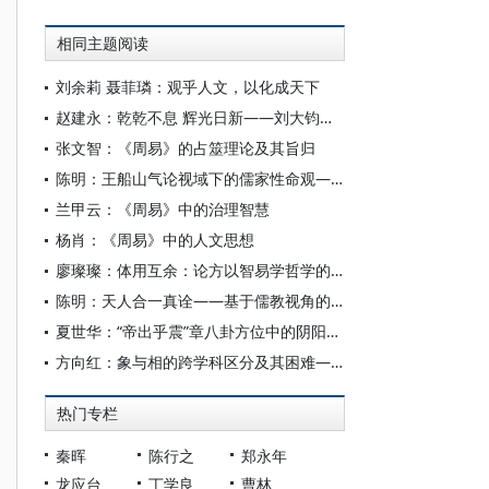
相同主题阅读
刘余莉 聂菲璘：观乎人文，以化成天下
赵建永：乾乾不息 辉光日新——刘大钧的易学研究
张文智：《周易》的占筮理论及其旨归
陈明：王船山气论视域下的儒家性命观——以《周易外传·困》的诠释为中心
兰甲云：《周易》中的治理智慧
杨肖：《周易》中的人文思想
廖璨璨：体用互余：论方以智易学哲学的“四分用三”说
陈明：天人合一真诠——基于儒教视角的思考
夏世华：“帝出乎震”章八卦方位中的阴阳之理
方向红：象与相的跨学科区分及其困难——兼论一种易学—现象学的解决方案
热门专栏
秦晖
陈行之
郑永年
龙应台
丁学良
曹林