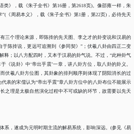
语类》，载《朱子全书》第16册，第2618页)。像邵雍一样，朱
”(《周易本义》，载《朱子全书》第1册，第22页)，必待先天
位有三个理论来源，即陈抟的先天图、李之才的卦变说和汉易的
自于陈抟说，更远可追溯到《参同契》”；伏羲八卦由四正二变
解释；以八方配四时，又本于汉易的卦气说。不过，“此种卦气
于《说卦》中‘帝出乎震’一章，讲八卦方位，取八卦的卦义。
。而伏羲八卦方位图，其卦象的排列顺序则体现了阴阳消长的过
为代表的宋儒认为“帝出乎震”章八卦方位中的八卦布位不能展示
消长之理是太极自然演化过程中不可或缺的环节，故需要以先天
体系，遂成为元明时期主流的解易系统，影响深远。
(参见《易