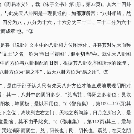
(《周易本义》，载《朱子全书》第1册，第22页)。其六十四卦
，与此先天八卦图是一理贯通的，如邵雍所言：“八卦相错，然
，四分为八，八分为十六，十六分为三十二，三十二分为六十
而成章’也。”③
过是将《说卦》文本中的八卦和方位图示化，并将其对先天而称
天’‘文王’之名，称为‘帝出乎震图’，似更切当”④。就先天八卦图
”中的方位与八卦相配的旧例，根据其八卦次序图所示的原理，
卦方位为“易之本”，后天八卦方位为“易之用”。⑥
本”，是由于邵子认为只有先天八卦方位才能直观地展现阴阳对
看：其一，八卦中的阴阳多少。“兑离巽，得阳之多者也；艮坎
极，坤阴极，是以不用也。”(《邵雍集》，第109—110页)其
上下之位，离坎列左右之门，天地之所阖辟，日月之所出入，是
盈缩，莫不由乎此矣。”(《邵雍集》，第112页)其三，震与
，巽始消阳而阴生。兑，阳长也；艮，阴长也。震兑，在天之阴