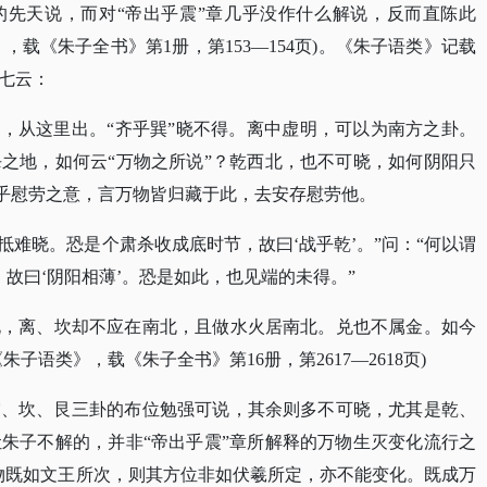
的先天说，而对“帝出乎震”章几乎没作什么解说，反而直陈此
，载《朱子全书》第1册，第153—154页)。《朱子语类》记载
七云：
宰，从这里出。“齐乎巽”晓不得。离中虚明，可以为南方之卦。
之地，如何云“万物之所说”？乾西北，也不可晓，如何阴阳只
似乎慰劳之意，言万物皆归藏于此，去安存慰劳他。
处大抵难晓。恐是个肃杀收成底时节，故曰‘战乎乾’。”问：“何以谓
，故曰‘阴阳相薄’。恐是如此，也见端的未得。”
北，离、坎却不应在南北，且做水火居南北。兑也不属金。如今
《朱子语类》，载《朱子全书》第16册，第2617—2618页)
震、坎、艮三卦的布位勉强可说，其余则多不可晓，尤其是乾、
让朱子不解的，并非
“帝出乎震”章所解释的万物生灭变化流行之
物既如文王所次，则其方位非如伏羲所定，亦不能变化。既成万