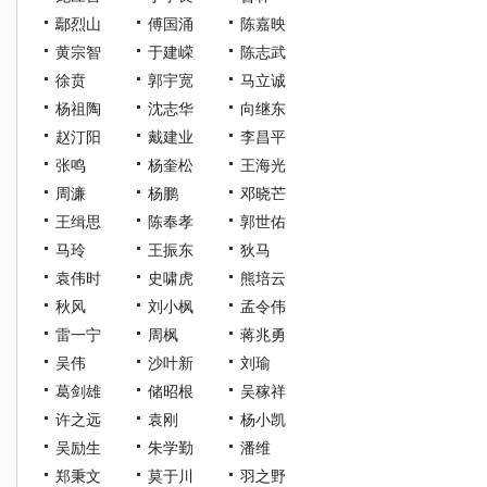
鄢烈山
傅国涌
陈嘉映
黄宗智
于建嵘
陈志武
徐贲
郭宇宽
马立诚
杨祖陶
沈志华
向继东
赵汀阳
戴建业
李昌平
张鸣
杨奎松
王海光
周濂
杨鹏
邓晓芒
王缉思
陈奉孝
郭世佑
马玲
王振东
狄马
袁伟时
史啸虎
熊培云
秋风
刘小枫
孟令伟
雷一宁
周枫
蒋兆勇
吴伟
沙叶新
刘瑜
葛剑雄
储昭根
吴稼祥
许之远
袁刚
杨小凯
吴励生
朱学勤
潘维
郑秉文
莫于川
羽之野