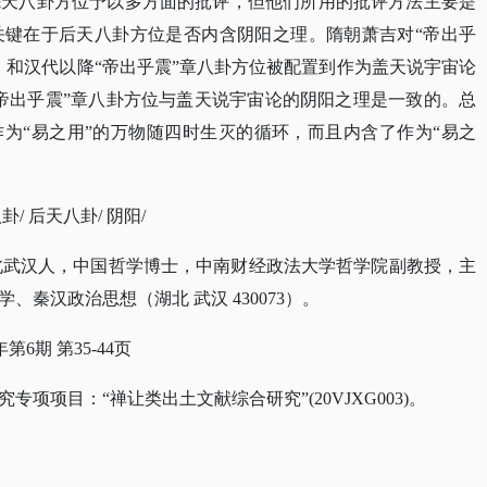
先天八卦方位予以多方面的批评，但他们所用的批评方法主要是
关键在于后天八卦方位是否内含阴阳之理。隋朝萧吉对“帝出乎
，和汉代以降“帝出乎震”章八卦方位被配置到作为盖天说宇宙论
帝出乎震”章八卦方位与盖天说宇宙论的阴阳之理是一致的。总
作为“易之用”的万物随四时生灭的循环，而且内含了作为“易之
卦/ 后天八卦/ 阴阳/
男，湖北武汉人，中国哲学博士，中南财经政法大学哲学院副教授，主
秦汉政治思想（湖北 武汉 430073）。
年第6期 第35-44页
究专项项目：
“禅让类出土文献综合研究”(20VJXG003)。