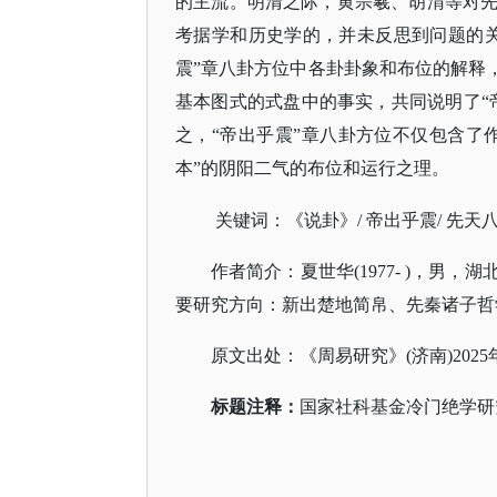
的主流。明清之际，黄宗羲、胡渭等对
考据学和历史学的，并未反思到问题的
震”章八卦方位中各卦卦象和布位的解释
基本图式的式盘中的事实，共同说明了“
之，“帝出乎震”章八卦方位不仅包含了
本”的阴阳二气的布位和运行之理。
关键词：《说卦》
/ 帝出乎震/ 先天八
作者简介：夏世华
(1977- )，
要研究方向：新出楚地简帛、先秦诸子哲学、
原文出处：《周易研究》
(济南)2025
标题注释：
国家社科基金冷门绝学研