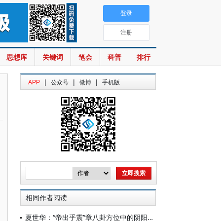
登录
注册
思想库
关键词
笔会
科普
排行
|
|
|
APP
公众号
微博
手机版
相同作者阅读
夏世华：“帝出乎震”章八卦方位中的阴阳之理