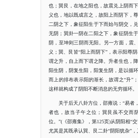
也；巽艮，在地之阳也，故震兑上阴而
义也，地以既成言之，故阳上而阴下，尊卑
二阴之下，象征阳生于下而始与阴交，
无阴；巽卦一阴在二阳之下，象征阴生
阴，至坤则三阴而无阳。另一方面，震、
义；巽、艮皆“阳上而阴下”，表示阳尊阴
谓之升，自上而下谓之降。升者生也，
阳生阴，阴复生阳，阳复生阴，是以循环而
而上的排布表示阳的渐长，故谓之“升”
这样就构成了阴阳不断消息的无穷循环。
关于后天八卦方位，邵雍说：
“易者
者也，故当子午之位；巽艮虽不交而
位。”(《邵雍集》，第125页)从阴阳
尤其是其既承认巽、艮二卦“阴阳犹杂”，