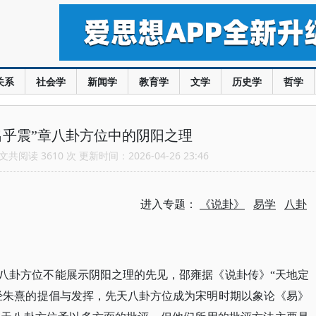
关系
社会学
新闻学
教育学
文学
历史学
哲学
出乎震”章八卦方位中的阴阳之理
共阅读 3610 次 更新时间：2026-04-26 23:46
进入专题：
《说卦》
易学
八卦
天八卦方位不能展示阴阳之理的先见，邵雍据《说卦传》“天地定
。经朱熹的提倡与发挥，先天八卦方位成为宋明时期以象论《易》