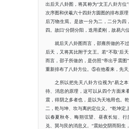
出后天八卦图，将其称为“文王八卦方位”
次序图和伏羲六十四卦方圆图的排布原理
后万物生焉。是故一分为二，二分为四
四。故曰‘分阴分阳，迭用柔刚，故易六位
就后天八卦图而言，邵雍所做的不
后天，又将其比附于文王。若
“不取‘后
而言，邵子所做的，是仿照“帝出乎震图
重新排布了八卦方位。⑤在他看来，先天八
之所以把先天八卦方位视为
“易之
待、消息的原理，这可以从四个方面来
震，得阴之多者也，是以为天地用也。乾阳
二，乾与坤、坎与离的定位义。“乾坤定
以春夏秋冬、晦朔弦望、昼夜长短、行度
兑、巽与艮的消息义。“震始交阴而阳生