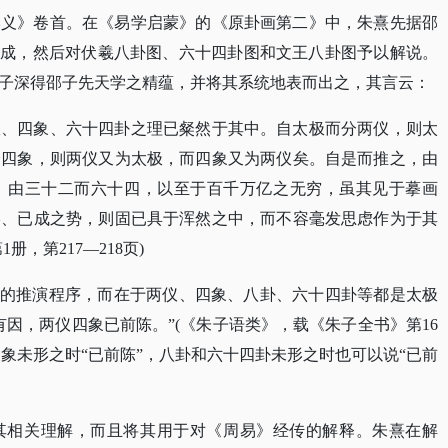
本义》卷首。在《易学启蒙》的《原卦画第二》中，朱熹先据邵
生成，然后对伏羲八卦图、六十四卦图和文王八卦图予以解说。
子深得邵子先天学之精蕴，并将其系统地表而出之，其言云：
仪、四象、六十四卦之理已粲然于其中。自太极而分两仪，则太
分四象，则两仪又为太极，而四象又为两仪矣。自是而推之，由
，由三十二而六十四，以至于百千万亿之无穷，虽其见于摹画
形、已成之势，则固已具于浑然之中，而不容毫发思虑作为于其
，第217—218页)
”的推演程序，而在于两仪、四象、八卦、六十四卦等都是太极
因，两仪四象已前陈。”(《朱子语类》，载《朱子全书》第16
仪四象未形之时“已前陈”，八卦和六十四卦未形之时也可以说“已前
其相关理解，而且将其用于对《周易》经传的解释。朱熹在解