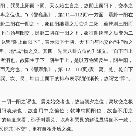
下阳，巽艮上阳而下阴。天以始生言之，故阴上而阳下，交泰之
之位也。”(《邵雍集》，第111—112页)一方面，震卦一阳在
兑卦二阳在一阴之下，象征阳继震之后变为二阳，至乾则三阳而
于下而始与阳交，艮卦二阴在一阳之下，象征阴继巽之后变为二
兑皆“阴上而阳下”，表示阳下于阴、天下而与地交的“生”物之
卑、地“成”物之义。其四，先天八卦方位的升降义。“自下而上
降者消也。故阳生于下，阴生于上，是以万物皆反生，阴生阳，
无穷也。”(《邵雍集》，第112—113页)震、离、兑、乾自下
；巽、坎、艮、坤自上而下的排布表示阴的渐长，故谓之“降”。
，一阴一阳之谓也。震兑始交者也，故当朝夕之位；离坎交之极
阴阳犹杂也，故当用中之偏位；乾坤纯阴阳也，故当不用之
相“交”的角度来看，邵子对震兑、坎离和巽艮的解说显得颇不一致，
又说其“不交”，更有自相矛盾之嫌。