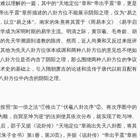
又难以理解的一篇，其中的“天地定位”章和“帝出乎震”章，更是
帝出乎震”章所描述的八卦方位不能展示阴阳之理，仅为“易之
位，以立“易之体”。南宋的朱熹将其置于《周易本义》《易学启
天学成为宋明时期的易学主流。明清之际，黄宗羲、毛奇龄、胡
雍的先天学溯源到道教的陈抟。然而，近人尚秉和又反过来批评
，其他为先天八卦方位张本或调和两种八卦方位的意见也不绝如
章八卦方位是否内含了阴阳之理，那么围绕两种八卦方位的争议
学术史的基础上，引入隋朝萧吉的论述和流传于唐代以前且配有
章八卦方位中内含的阴阳之理。
雍按照“加一倍之法”①推出了“伏羲八卦次序”②。将次序图中的
为顺，自巽至坤为逆”的法则使其依次分布，就实现了乾与坤、
后，邵子又据《说卦传》“天地定位”章画出先天八卦图，将其
《朱子全书》第1册，第20页)，并据《说卦传》“帝出乎震”章画