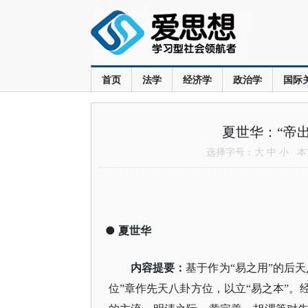
首页
法学
经济学
政治学
国际
夏世华：“帝
选择字号：
大
中
小
本文
●
夏世华
内容提要：
基于作为
“易之用”的后
位”章作先天八卦方位，以立“易之本”