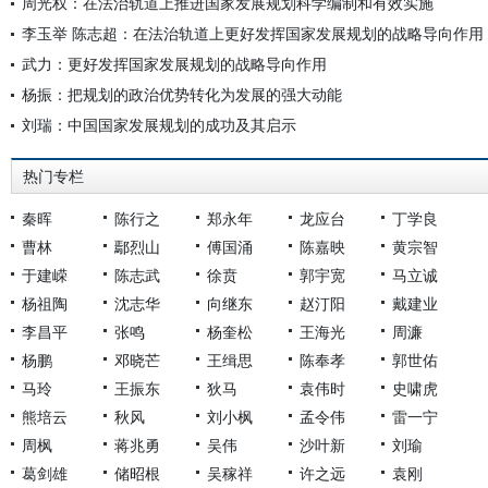
周光权：在法治轨道上推进国家发展规划科学编制和有效实施
李玉举 陈志超：在法治轨道上更好发挥国家发展规划的战略导向作用
武力：更好发挥国家发展规划的战略导向作用
杨振：把规划的政治优势转化为发展的强大动能
刘瑞：中国国家发展规划的成功及其启示
热门专栏
秦晖
陈行之
郑永年
龙应台
丁学良
曹林
鄢烈山
傅国涌
陈嘉映
黄宗智
于建嵘
陈志武
徐贲
郭宇宽
马立诚
杨祖陶
沈志华
向继东
赵汀阳
戴建业
李昌平
张鸣
杨奎松
王海光
周濂
杨鹏
邓晓芒
王缉思
陈奉孝
郭世佑
马玲
王振东
狄马
袁伟时
史啸虎
熊培云
秋风
刘小枫
孟令伟
雷一宁
周枫
蒋兆勇
吴伟
沙叶新
刘瑜
葛剑雄
储昭根
吴稼祥
许之远
袁刚