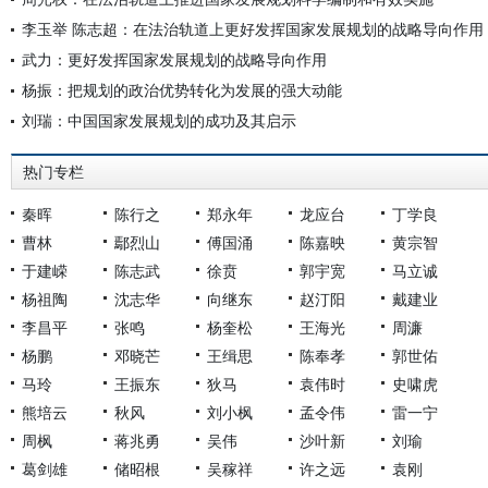
李玉举 陈志超：在法治轨道上更好发挥国家发展规划的战略导向作用
武力：更好发挥国家发展规划的战略导向作用
杨振：把规划的政治优势转化为发展的强大动能
刘瑞：中国国家发展规划的成功及其启示
热门专栏
秦晖
陈行之
郑永年
龙应台
丁学良
曹林
鄢烈山
傅国涌
陈嘉映
黄宗智
于建嵘
陈志武
徐贲
郭宇宽
马立诚
杨祖陶
沈志华
向继东
赵汀阳
戴建业
李昌平
张鸣
杨奎松
王海光
周濂
杨鹏
邓晓芒
王缉思
陈奉孝
郭世佑
马玲
王振东
狄马
袁伟时
史啸虎
熊培云
秋风
刘小枫
孟令伟
雷一宁
周枫
蒋兆勇
吴伟
沙叶新
刘瑜
葛剑雄
储昭根
吴稼祥
许之远
袁刚