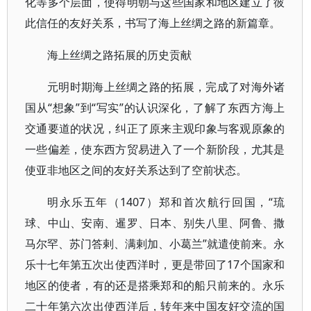
化等多个层面，使得明朝与这些国家和地区建立了彼
此信任的友好关系，书写了海上丝绸之路的新篇章。
海上丝绸之路拓展的历史贡献
元明时期海上丝绸之路的拓展，完成了对海外诸
国从“想象”到“写实”的认识深化，了解了东西方海上
交通要道的状况，纠正了原来主观印象与客观原象的
一些偏差，使东西方贸易进入了一个新阶段，尤其是
使亚非地区之间的友好关系达到了空前状态。
明永乐五年（1407）郑和首次航行回国，“琉
球、中山、安南、暹罗、日本、别失八里、阿鲁、撒
马尔罕、苏门答剌、满剌加、小葛兰”就遣使前来。永
乐十七年第五次出使西洋时，更是带回了17个国家和
地区的使者，有的还是搭乘郑和的船只前来的。永乐
二十年第六次出使西洋后，转年来中国友好交流的国