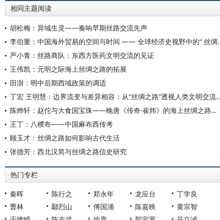
相同主题阅读
胡松梅：异域生灵——奏响早期丝路交流先声
李伯重：中国海外贸易的空间与时间 
严小青：丝路商队：东西方医药文明交流的见证
王伟凯：元明之际海上丝绸之路的拓展
田澍：明中后期西域政策的调适
丁宏 王明慧：边界流变与差异相容：从“丝绸之路”
陈烨轩：赵佗与大食国宝珠——晚唐《传奇·崔炜》的海上丝绸之路记忆
王丁：八稯布——中国麻布西传考
顾玉才：丝绸之路如何影响古代生活
张德芳：西北汉简与丝绸之路信史研究
热门专栏
秦晖
陈行之
郑永年
龙应台
丁学良
曹林
鄢烈山
傅国涌
陈嘉映
黄宗智
于建嵘
陈志武
徐贲
郭宇宽
马立诚