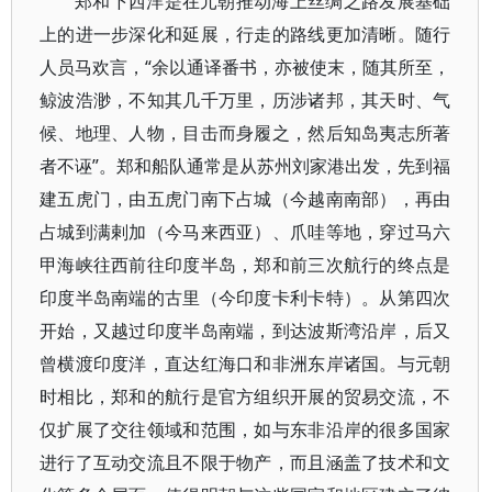
郑和下西洋是在元朝推动海上丝绸之路发展基础
上的进一步深化和延展，行走的路线更加清晰。随行
人员马欢言，“余以通译番书，亦被使末，随其所至，
鲸波浩渺，不知其几千万里，历涉诸邦，其天时、气
候、地理、人物，目击而身履之，然后知岛夷志所著
者不诬”。郑和船队通常是从苏州刘家港出发，先到福
建五虎门，由五虎门南下占城（今越南南部），再由
占城到满剌加（今马来西亚）、爪哇等地，穿过马六
甲海峡往西前往印度半岛，郑和前三次航行的终点是
印度半岛南端的古里（今印度卡利卡特）。从第四次
开始，又越过印度半岛南端，到达波斯湾沿岸，后又
曾横渡印度洋，直达红海口和非洲东岸诸国。与元朝
时相比，郑和的航行是官方组织开展的贸易交流，不
仅扩展了交往领域和范围，如与东非沿岸的很多国家
进行了互动交流且不限于物产，而且涵盖了技术和文