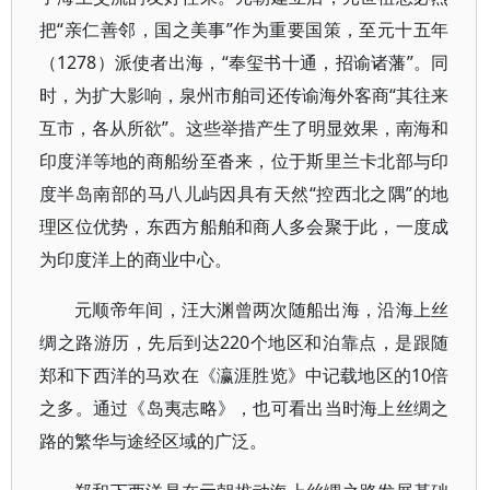
把“亲仁善邻，国之美事”作为重要国策，至元十五年
（1278）派使者出海，“奉玺书十通，招谕诸藩”。同
时，为扩大影响，泉州市舶司还传谕海外客商“其往来
互市，各从所欲”。这些举措产生了明显效果，南海和
印度洋等地的商船纷至沓来，位于斯里兰卡北部与印
度半岛南部的马八儿屿因具有天然“控西北之隅”的地
理区位优势，东西方船舶和商人多会聚于此，一度成
为印度洋上的商业中心。
元顺帝年间，汪大渊曾两次随船出海，沿海上丝
绸之路游历，先后到达220个地区和泊靠点，是跟随
郑和下西洋的马欢在《瀛涯胜览》中记载地区的10倍
之多。通过《岛夷志略》，也可看出当时海上丝绸之
路的繁华与途经区域的广泛。