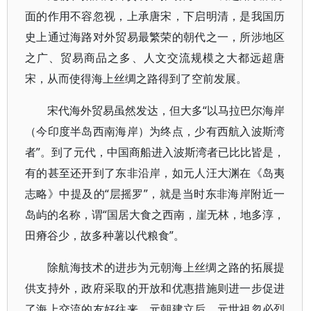
面的作用不容忽视，上承唐宋，下启明清，是我国历
史上通过海路对外贸易最繁荣的朝代之一，所涉地区
之广、贸易商品之多、人文交流规模之大都远超唐
宋，从而使得海上丝绸之路得到了空前发展。
宋代海外贸易虽然发达，但大多“以马拉巴尔海岸
（今印度半岛西南海岸）为终点，少有西航入波斯湾
者”。到了元代，中国商船进入波斯湾者已比比皆是，
有的甚至还开到了东非沿岸，如元人汪大渊在《岛夷
志略》中提及的“层摇罗”，就是当时东非海岸附近一
岛屿的名称，谓“国居大食之西南，崖无林，地多淳，
田瘠谷少，故多种薯以代粮食”。
除航海技术的进步为元朝海上丝绸之路的拓展提
供支持外，政府采取的开放和优惠措施则进一步促进
了海上交流的友好往来。元朝建立后，元世祖忽必烈