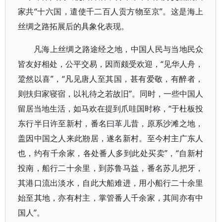
家共“十六国，遣使千二百人贡方物至京”。这是海上
丝绸之路拓展后的具象化表现。
凡海上丝绸之路途经之地，中国人民与当地民众
皆友好相处，公平交易，因而颇受欢迎，“见华人舟，
跫然以喜”，“凡见唐人至其国，甚有爱敬，有醉者，
则扶归家寝宿，以礼待之若故旧”。同时，一些中国人
留居当地生活，如马欢在提到爪哇国时称，“于杜板投
东行半日许至新村，番名曰革儿昔，原系沙滩之地，
盖因中国之人来此剙居，遂名新村。至今村主广东人
也，约有千余家，各处番人多到此处买卖”，“自新村
投南，船行二十余里，到苏鲁马益，番名苏儿把牙，
其港口流出淡水，自此大船难进，用小船行二十余里
始至其地，亦有村主，掌管番人千余家，其间亦有中
国人”。