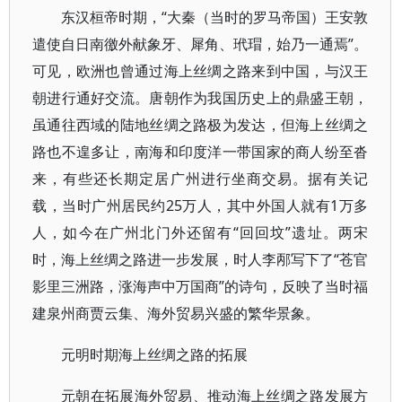
东汉桓帝时期，“大秦（当时的罗马帝国）王安敦
遣使自日南徼外献象牙、犀角、玳瑁，始乃一通焉”。
可见，欧洲也曾通过海上丝绸之路来到中国，与汉王
朝进行通好交流。唐朝作为我国历史上的鼎盛王朝，
虽通往西域的陆地丝绸之路极为发达，但海上丝绸之
路也不遑多让，南海和印度洋一带国家的商人纷至沓
来，有些还长期定居广州进行坐商交易。据有关记
载，当时广州居民约25万人，其中外国人就有1万多
人，如今在广州北门外还留有“回回坟”遗址。两宋
时，海上丝绸之路进一步发展，时人李邴写下了“苍官
影里三洲路，涨海声中万国商”的诗句，反映了当时福
建泉州商贾云集、海外贸易兴盛的繁华景象。
元明时期海上丝绸之路的拓展
元朝在拓展海外贸易、推动海上丝绸之路发展方