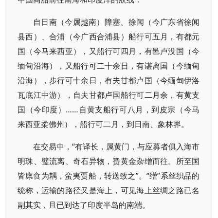
自日南（今属越南）障塞、徐闻（今广东省徐闻
县西）、合浦（今广西合浦县）船行可五月，有都元
国（今马来西亚），又船行可四月，有邑卢没国（今
缅甸沿海），又船行可二十余日，有谌离国（今缅甸
沿海），步行可十余日，有夫甘都卢国（今缅甸伊洛
瓦底江中游），自夫甘都卢国船行可二月余，有黄支
国（今印度）……自黄支船行可八月，到皮宗（今马
来西亚柔佛州），船行可二月，到日南、象林界。
在交易中，“有译长，属黄门，与应募者俱入海市
明珠、璧流离、奇石异物，赉黄金杂缯而往。所至国
皆廪食为耦，蛮夷贾船，转送致之”。“缯”系丝织品的
统称，运输的路径又是海上，可见海上丝绸之路已名
副其实，且已到达了印度半岛的南端。