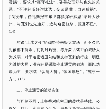
赏赐”，要求其“谨守礼法”，妥善处理好与也先的关
系，“不许轻听奸诈怵诱，妄谈是非，自速后祸”。
(13)次年，任礼奏报罕东卫都指挥班麻思“结居大沙
州，与瓦剌也先通好，近与哈密仇杀，报复不已”。
(14)
尽管
“土木之变”给朝野带来极大震动，但不久也
先被部下所杀，瓦剌对哈密、赤斤蒙古诸卫的威胁大
为减弱。对于哈密诸卫勾结和支持瓦剌的行径，明廷
为维护大局，没有轻易采取停止通贡的做法，而以劝
谕为主，要求诸卫认清大势，“体国厚恩”，“统守一
方”。(15)
二、停止通贡的被动实施
与瓦剌不同，土鲁番对哈密卫的袭扰是持续、公
然的。对此，宪宗君臣认为，当务之急在于维护永乐