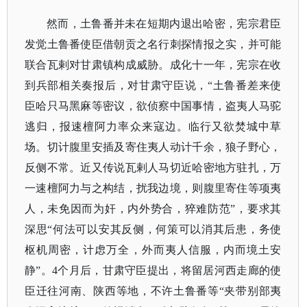
然而，土鲁番并未在短期内退出哈密，宪宗君臣
发觉土鲁番使臣借朝贡之名行刺探情报之实，并可能
联合瓦剌对甘肃镇构成威胁。成化十一年，宪宗在收
到兵部相关奏报后，对甘肃守臣说，
“土鲁番差来使
臣哈只马黑麻等密议，欲侦察中国事情，盗夷人马驼
逃归，报速檀阿力率众来寇边。临行又欲焚城中草
场。切计腹里安插及寄住夷人动计千余，狼子野心，
反侧不常。近又传说瓦剌人马切近哈密地方驻扎，万
一速檀阿力与之构结，扰我边境，则腹里寄住等项夷
人，未免因而为奸，内外势合，猝难防范”，要求其
深思“何法可以安其反侧，何策可以消其后患，务使
枢机周密，计虑万全，外而夷人信服，内而境土安
静”。4个月后，甘肃守臣提出，将留居河西走廊的使
臣迁往河南、陕西等地，不许土鲁番等“夹带别部夷