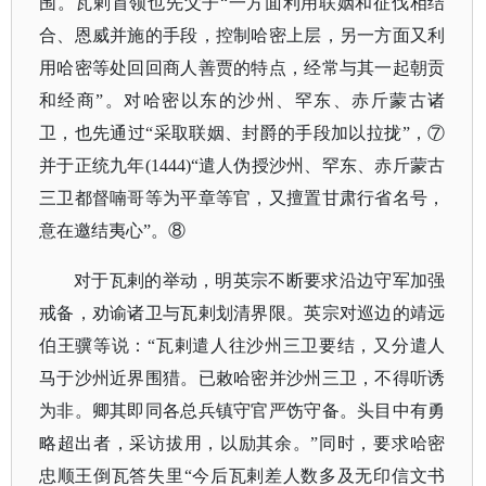
围。瓦剌首领也先父子“一方面利用联姻和征伐相结
合、恩威并施的手段，控制哈密上层，另一方面又利
用哈密等处回回商人善贾的特点，经常与其一起朝贡
和经商”。对哈密以东的沙州、罕东、赤斤蒙古诸
卫，也先通过“采取联姻、封爵的手段加以拉拢”，⑦
并于正统九年(1444)“遣人伪授沙州、罕东、赤斤蒙古
三卫都督喃哥等为平章等官，又擅置甘肃行省名号，
意在邀结夷心”。⑧
对于瓦剌的举动，明英宗不断要求沿边守军加强
戒备，劝谕诸卫与瓦剌划清界限。英宗对巡边的靖远
伯王骥等说：
“瓦剌遣人往沙州三卫要结，又分遣人
马于沙州近界围猎。已敕哈密并沙州三卫，不得听诱
为非。卿其即同各总兵镇守官严饬守备。头目中有勇
略超出者，采访拔用，以励其余。”同时，要求哈密
忠顺王倒瓦答失里“今后瓦剌差人数多及无印信文书