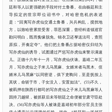
廷和等人以更强硬的手段对付土鲁番。在由杨廷和主
导拟定的世宗即位诏书中，对哈密危机的表述
是：“回夷写亦虎仙交通土鲁番，兴兵构乱，搅扰地
方，以致哈密累世受害，罪恶深重，曾经科道镇巡官
勘问明白，既而夤缘脱免。锦衣卫还孥送法司，查照
原拟，开奏定夺”。他们把土鲁番占据哈密仅归结为
写亦虎仙的诱导，试图通过严惩写亦虎仙来警示满速
儿。正德十六年十一月，写亦虎仙伏诛。嘉靖二年五
月，写亦虎仙之子米儿马黑麻、女婿米者马黑木、侄
婿米儿马黑麻“以同密逆，俱下吏鞫问，至是抚按上
其状，命斩于市，子女没入，安置如法”。(55)不久，
被羁押在陕西行都司的写亦虎仙之子米儿马黑麻等人
因持刀越狱，被抓获后未等朝廷之命便被甘肃守臣处
决。(56)写亦虎仙等人被诛是嘉靖初年部分官员主张