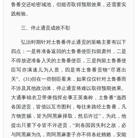
鲁番交还哈密城池，但能否取得预期效果，还需要实
践检验。
三、停止通贡成效不彰
弘治时期针对土鲁番停止通贡的策略主要有以下
四点：一是将准备返回的土鲁番使臣扣留肃州，二是
不得放进准备入关的土鲁番使臣，三是拘留土鲁番使
臣写亦满速儿为人质，四是将土鲁番贡物
“尽逐出
关”。(31)但在一些朝臣看来，如果仅仅针对土鲁番而
不涉及其他政治体，停止通贡将难以取得预期效果。
大通事锦衣卫带俸指挥佥事王英奏称，土鲁番“迤西
各国进贡，皆借以互市图利，每往来路经土鲁番，凡
方物赏赐，皆为阿黑麻择取，然后许过”，为此，他
提出只要下令皆不许进贡，“则各国因失利之故，必
与阿黑麻为仇，而阿黑麻妻子亦不得各处贿赂，安能