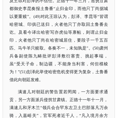
及王琼对彭泽的不信任。正德十一年三月，巡抚甘肃
都御史李昆奏报土鲁番“止归金印，而他只丁尚据城
以要重赎”。(49)对此王琼认为，彭泽、李昆等“皆谓
哈密城、印俱已送归，火者他只丁亦取回土鲁番去
讫。及看今译出哈密写亦虎仙等禀帖，则谓止归金
印，火者他只丁尚在哈密城居住，要段子一千五百
匹、马牛羊只赎取。各奏不一，未知孰是”。(50)肃州
兵备副使陈九畴批评彭泽敷衍塞责、挑起事端，
虽“受天子命，制边疆，不能身当利害，何但模棱
为！”(51)彭泽此举使哈密危机变得更为复杂，土鲁番
借此向朝廷发难。
满速儿对朝廷的警告置若罔闻，一方面要求通
贡，另一方面派兵侵扰甘肃镇。正德十一年十一月，
满速儿和牙木兰
“领兵会合罕东左卫土巴部落凡万余
骑，入嘉峪关”，官军死者近千人，“凡入境月余方