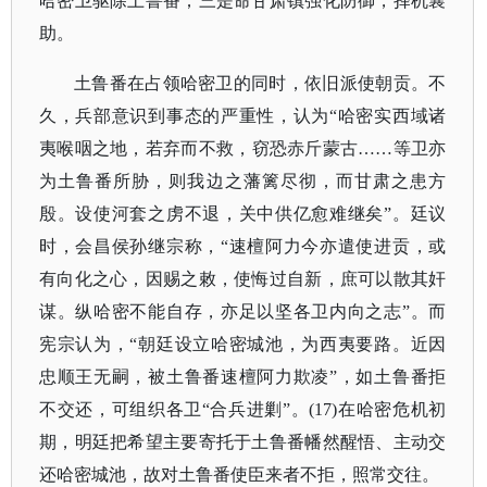
哈密卫驱除土鲁番；三是命甘肃镇强化防御，择机襄
助。
土鲁番在占领哈密卫的同时，依旧派使朝贡。不
久，兵部意识到事态的严重性，认为
“哈密实西域诸
夷喉咽之地，若弃而不救，窃恐赤斤蒙古……等卫亦
为土鲁番所胁，则我边之藩篱尽彻，而甘肃之患方
殷。设使河套之虏不退，关中供亿愈难继矣”。廷议
时，会昌侯孙继宗称，“速檀阿力今亦遣使进贡，或
有向化之心，因赐之敕，使悔过自新，庶可以散其奸
谋。纵哈密不能自存，亦足以坚各卫内向之志”。而
宪宗认为，“朝廷设立哈密城池，为西夷要路。近因
忠顺王无嗣，被土鲁番速檀阿力欺凌”，如土鲁番拒
不交还，可组织各卫“合兵进剿”。(17)在哈密危机初
期，明廷把希望主要寄托于土鲁番幡然醒悟、主动交
还哈密城池，故对土鲁番使臣来者不拒，照常交往。