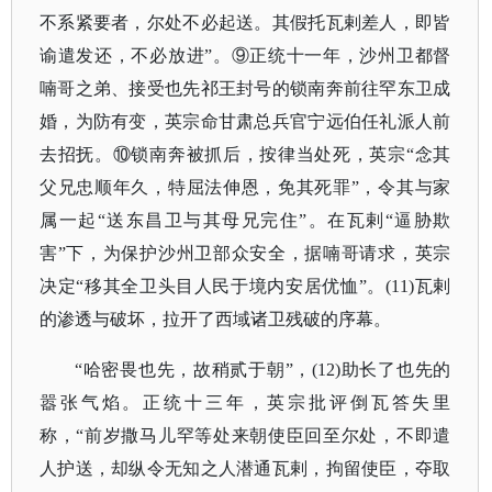
不系紧要者，尔处不必起送。其假托瓦剌差人，即皆
谕遣发还，不必放进”。⑨正统十一年，沙州卫都督
喃哥之弟、接受也先祁王封号的锁南奔前往罕东卫成
婚，为防有变，英宗命甘肃总兵官宁远伯任礼派人前
去招抚。⑩锁南奔被抓后，按律当处死，英宗“念其
父兄忠顺年久，特屈法伸恩，免其死罪”，令其与家
属一起“送东昌卫与其母兄完住”。在瓦剌“逼胁欺
害”下，为保护沙州卫部众安全，据喃哥请求，英宗
决定“移其全卫头目人民于境内安居优恤”。(11)瓦剌
的渗透与破坏，拉开了西域诸卫残破的序幕。
“哈密畏也先，故稍贰于朝”，(12)助长了也先的
嚣张气焰。正统十三年，英宗批评倒瓦答失里
称，“前岁撒马儿罕等处来朝使臣回至尔处，不即遣
人护送，却纵令无知之人潜通瓦剌，拘留使臣，夺取