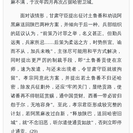
麻不满，于次年四月再次占据哈密卫城。
面对该情形，甘肃守臣提出征讨土鲁番和劝说阿
黑麻送回陕巴两种方案，并倾向于后一种。兵部组织
的廷议认为，
“前策乃讨罪之举，名义甚正。但勤兵
远夷，兵家所忌……后策为柔远之方，时势所宜。谕
而不从，加兵未晚”，主张尽可能用和平方式解决，
同时提出更严厉的制裁手段，即“土鲁番贡使在京
师，速为发遣，与还未出境者，令甘肃守臣就彼拘
留”。孝宗同意此方案，并提出若土鲁番不归还哈
密，除发兵征剿外，还应“牢闭关门，显绝贡路，使
诸番再不得朝廷赏赐，通中国货财。西番一带必皆归
怨于尔，无地容身”。至此，孝宗君臣形成较完整的
计划，若阿黑麻改过自新，“释放陕巴，送回哈密旧
城”，就“不念旧恶，听尔遣使通贡如故”，否则立即停
止通贡。(29)