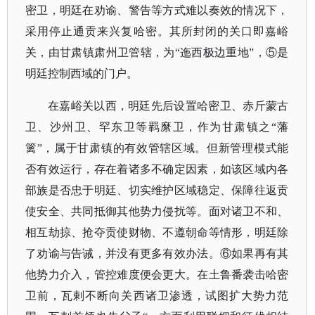
密卫，明廷在劝谕、警告等方式难以奏效的情况下，
采用停止通贡来兴复哈密。其所封闭的关口即嘉峪
关，由甘肃镇肃州卫管辖，为“迤西极边重地”，⑤是
明廷控制西域的门户。
在嘉峪关以西，明廷先后设置哈密卫、赤斤蒙古
卫、沙州卫、罕东卫等羁縻卫，作为甘肃镇之
“藩
篱”，属于甘肃镇的有效管辖区域。但新管理模式能
否有效运行，存在着诸多不确定因素，如该区域内各
部族是否忠于明廷、切实维护区域稳定、保障往返贡
使安全、共同抵御其他势力侵扰等。面对诸卫不和、
相互劫掠、抢夺贡使财物、不遵朝命等情形，明廷除
了劝谕与告诫，并没有更多有效办法。⑥如果再有其
他势力介入，管控难度便会更大。在土鲁番袭击哈密
卫前，瓦剌不断向关西诸卫渗透，试图扩大势力范