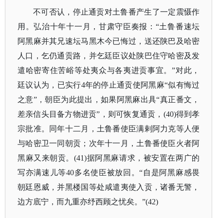
不可否认，停止通贡对土鲁番产生了一定震慑作
用。弘治十年十一月，甘肃守臣奏报：
“土鲁番速坛
阿黑麻并其兄速坛马黑木今已悔过，送还陕巴及哈密
人口，乞仍通贡路，并乞廷臣议处陕巴住守哈密及发
遣哈密寄住苦峪等处夷众与各夷进贡事宜。”对此，
廷议认为，已实行4年的停止通贡使阿黑麻“似有悔过
之意”，朝臣为此提出，如果阿黑麻出具“真正番文，
差亲信头目备方物进贡”，则可恢复通贡，(40)得到孝
宗批准。同年十二月，土鲁番使臣满剌阿力克等人便
与哈密卫一同朝贡；次年十一月，土鲁番使臣火者阿
黑麻又来朝贡。(41)据阿黑麻请求，被安置在两广的
写亦满速儿等40多名使臣被放回。“自是阿黑麻感畏
朝廷恩威，并黑楼国等处咸遣夷使入贡，诸番无警，
边方底宁，而九重亦纾西顾之忧矣。”(42)