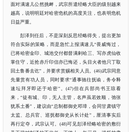
面对满速儿公然挑衅，武宗所遣经略大臣的级别越来
越高，说明明廷对哈密危机的高度关注，也表明危机
日益严重。
彭泽到任后，不是深刻反思经略得失，提出更加
符合实际的策略，而是急忙上报满速儿
“畏威悔过，
已将哈密金印、城池交付都督满剌哈三、写亦虎仙收
掌住守，近抢赤斤印信亦已悔还，头目火者他只丁取
回土鲁番去讫”，并要求赏赐相关人员。(46)武宗同意
先量赏有功人员，同时要求“通事驰往抚谕，务令释
速坛拜牙即还于哈密”。(47)但在兵部尚书王琼看
来，“徒有城、印，无人主管，名声虽若效顺，弛张
犹系土番”，建议由“总制都御史邓璋，会同甘肃镇守
太监、总兵官、巡抚都御史从长计处”，厘清事实后
再行定夺，武宗认可。(48)可见彭泽经略哈密的敷衍