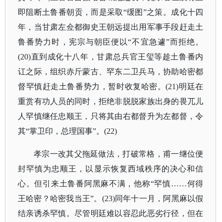
即阻断土鲁番朝贡，而是采取“缓图”之策。成化十四
年，当甘肃左佥都御史王朝远提出用军事手段赶走土
鲁番势力时，宪宗与朝臣便以“不宜急遽”而拒绝。
(20)直到成化十八年，甘肃总兵官王玺等趁土鲁番内
讧之际，组织赤斤蒙古、罕东二卫兵马，协助哈密都
督罕慎赶走土鲁番势力，暂时收复哈密。(21)明廷在
重赏有功人员的同时，拒绝非脱脱家族出身的畏兀儿
人罕慎继任忠顺王，只将其由右都督升为左都督，令
其“掌卫印，总理国事”。(22)
孝宗一改其父拖延做法，打破常格，甫一继位便
封罕慎为忠顺王，以显示恢复西域秩序的决心和信
心。但引来土鲁番阿黑麻不满，他称
“罕慎……何得
王哈密？哈密我当王”。(23)同年十一月，阿黑麻以假
结亲诱杀罕慎。尽管明廷难以容忍此恶劣行径，但在