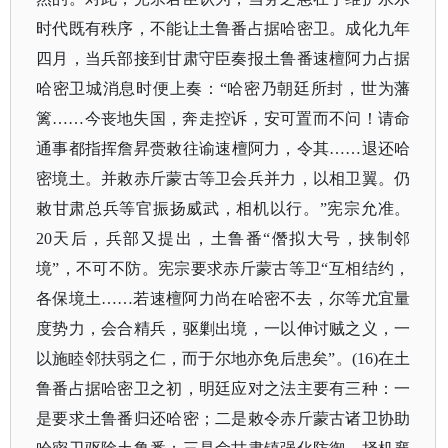
时代既有秩序，不能让土鲁番占据哈密卫。成化九年
四月，当兵部接到甘肃守臣奏报土鲁番速檀阿力占据
哈密卫城消息时便上奏：
“哈密乃朝廷所封，世为藩
篱……今丧地失国，奔走控诉，安可置而不问！请命
通事都指挥詹昇赍敕往谕速檀阿力，令其……退还哈
密境土。并敕赤斤蒙古等卫会兵并力，以相卫翼。仍
敕甘肃总兵等官振扬威武，相机以行。”宪宗允准。
20天后，兵部又提出，土鲁番“僭拟大号，挟制邻
境”，不可不防。宪宗要求赤斤蒙古等卫“互相结约，
各保境土……若速檀阿力尚在哈密不去，尔等尤宜量
度势力，会合精兵，驱剿出境，一以伸讨贼之义，一
以施睦邻扶弱之仁，而于尔地亦免后患矣”。(16)在土
鲁番占据哈密卫之初，明廷应对之法主要有三种：一
是要求土鲁番归还哈密；二是敕令赤斤蒙古诸卫协助