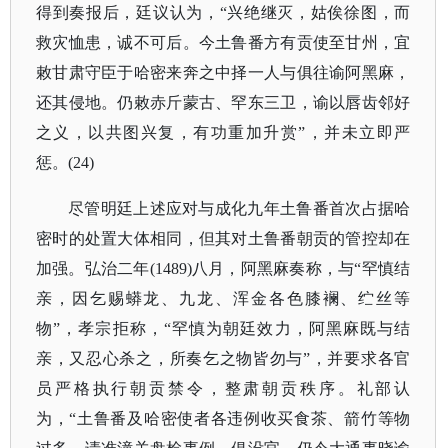
得到奏报后，廷议认为，“兴绝继灭，姑俟徐图，而
救灾恤患，诚不可后。今土鲁番方有贡使至甘州，宜
敕甘肃守臣于哈密来奔之中择一人与俱往谕阿黑麻，
还其侵地。仍敕赤斤蒙古、罕东三卫，谕以唇齿邻好
之义，以共图兴复，有功重加升赏”，并未立即严
惩。(24)
尽管明廷上述应对与成化九年土鲁番首次占据哈
密时的处置大体相同，但其对土鲁番朝贡的管控却在
加强。弘治二年
(1489)八月，阿黑麻奏称，与“罕慎结
亲，因乞赐蟒龙、九龙、浑金各色膝襕、纻丝等
物”，孝宗拒称，“罕慎为朝廷效力，阿黑麻既与结
亲，又忍心杀之，所奏乞之物皆勿与”，并要求各官
员严格执行朝贡禁令，整肃朝贡秩序。礼部认
为，“土鲁番及哈密使者各违例收买食茶、箭竹等物