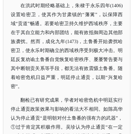
在洪武时期经略基础上，朱棣于永乐四年
(1406)
设置哈密卫，使其作为甘肃镇的“藩篱”，以保障西
域“贡道”畅通。若要哈密卫持久维护西域秩序，主要
在于其自立能力和内部团结，能有效抵御周边其他部
族袭扰。然而，成化九年(1473)，土鲁番开始袭扰哈
密卫，使永乐时期确立的西域秩序受到极大冲击。明
廷反复劝谕土鲁番自觉恢复哈密秩序、屡屡警告要与
其中断朝贡关系等手段，都无法有效震慑土鲁番。随
着哈密危机日益严重，明廷停止通贡，以期“兴复哈
密”。
翻检已有研究成果，学者对哈密危机中明廷实行
停止通贡政策效果与影响的看法大不相同。如陈高华
认为停止通贡
“是明朝对付土鲁番的强有力的武器”，
①过于肯定其积极作用。吴珍认为停止通贡“在一定