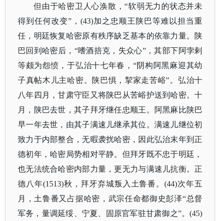
但由于哈密卫人心涣散，
“软弱无力的状态并未
得到任何改变”，(43)加之忠顺王陕巴等难以担当重
任，明廷恢复哈密原有秩序缺乏基本的依靠力量。陕
巴回到哈密后，“嗜酒掊克，失众心”，其部下阿孛剌
等颇为怨愤，于弘治十七年春，“阴构阿黑麻迎其幼
子真帖木儿主哈密。陕巴惧，挈家走苦峪”。弘治十
八年四月，甘肃守臣又将陕巴从苦峪护送到哈密。十
月，陕巴去世，其子拜牙继任忠顺王。阿黑麻比陕巴
早一年去世，由其子满速儿继承其位。满速儿继位初
致力于内部整合，无暇袭扰哈密，因此弘治末年到正
德初年，哈密局势相对平静。但拜牙既不忠于明廷，
也无法统合哈密内部力量，更无力与满速儿抗衡。正
德八年(1513)秋，拜牙弃城叛入土鲁番。(44)次年五
月，土鲁番又占据哈密，武宗任命都御史彭泽“总督
军务，量调延绥、宁夏、固原官军驻甘肃御之”。(45)