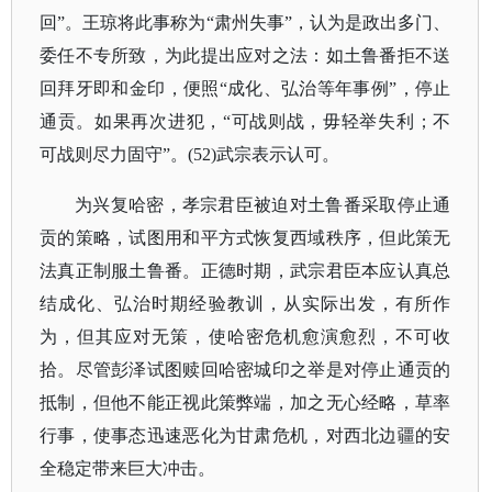
回”。王琼将此事称为“肃州失事”，认为是政出多门、
委任不专所致，为此提出应对之法：如土鲁番拒不送
回拜牙即和金印，便照“成化、弘治等年事例”，停止
通贡。如果再次进犯，“可战则战，毋轻举失利；不
可战则尽力固守”。(52)武宗表示认可。
为兴复哈密，孝宗君臣被迫对土鲁番采取停止通
贡的策略，试图用和平方式恢复西域秩序，但此策无
法真正制服土鲁番。正德时期，武宗君臣本应认真总
结成化、弘治时期经验教训，从实际出发，有所作
为，但其应对无策，使哈密危机愈演愈烈，不可收
拾。尽管彭泽试图赎回哈密城印之举是对停止通贡的
抵制，但他不能正视此策弊端，加之无心经略，草率
行事，使事态迅速恶化为甘肃危机，对西北边疆的安
全稳定带来巨大冲击。