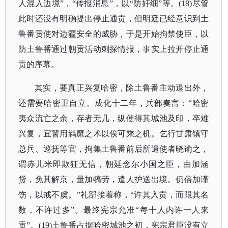
人混入边境”，“传报消息”，以“防奸细”等。(18)尽管
此时还没有明确提出停止通贡，但明廷已经意识到土
鲁番贡使对边疆安全的威胁，于是开始拘禁使臣，以
防土鲁番通过朝贡活动刺探情报，事实上拉开停止通
贡的序幕。
其实，要真正兴复哈密，除土鲁番主动退出外，
还需要哈密卫自立。成化十二年，兵部奏言：
“哈密
夷众流亡之余，存者无几，纵使得其城池及印，卒难
兴复，宜暂用羁縻之术以俟可乘之机。乞行甘肃镇守
总兵、巡抚等官，拘集土鲁番前后所遣使者晓谕之，
谓赤儿米即欺狂无信，朝廷念尔小国之臣，曲加涵
贷，免其解京，量加犒劳，遣人护送出境。仍倍加谨
饬，以戒不虞。”礼部接着称，“许其入贡，而限其名
数，不许过多”。最终宪宗允准“每十人内许一人来
贡”。(19)土鲁番占据哈密城池之初，宪宗君臣没有立