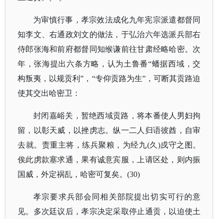
为审慎行事，孝宗效法成化九年宪宗派遣都督同
知李文、右通政刘文的做法，于弘治六年选派兵部右
侍郎张海和前府都督同知缑谦前往甘肃经略哈密。次
年，张海提出六条方略，认为土鲁番
“蟠据西域，交
构叛夷，以规贡利”，“专仰贡路为生”，可断其贡路迫
使其交出哈密卫：
封闭嘉峪关，暂绝西域贡路，将本番使人男妇拘
留，以彰天威，以挫虏志。纵一二人归语彼酋，自审
去就。责重主将，练兵聚粮，为经九
(久)戍守之图。
俟此虏款塞求通，果有诚意宾服，上请区处，则内振
国威，外定祸乱，哈密可复矣。(30)
孝宗要求兵部会同相关部院提出切实可行的意
见。多次廷议后，孝宗决定采取停止通贡，以迫使土