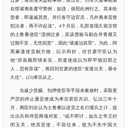
过多，请准潼关盘检事例，俱没官。仍令大通事晓谕
在馆诸夷各遵守禁例，如违，俱照此例行之。其未给
赏者，即递减其赏。并行各守边官员，凡外夷来贡曾
犯法者，再不许起送”。4个月后，礼部发现久留京馆
的土鲁番使臣“违例过多，其该赍验马勘合并青册又
过期不至，无凭拟赏”，因此“请逮治其罪”。为此，阿
黑麻遣使贡献方物，以示和好，但甘肃守臣认为
他“辞虽顺而情未实，所遣使或以为即罕慎旧部之
人，恐有异谋”，将回到甘肃的使臣“发遣出关，毋令
久住”。(25)孝宗从之。
当减少赏赐、扣押使臣等手段未奏效时，采取更
严厉的停止通贡便成为孝宗君臣共识。弘治三年十
月，阁臣刘吉认为土鲁番以进贡之名行缓兵之计，提
出出兵和停贡两项对策，
“或不即讨，如古之帝王封
闭玉关，绝其贡使，不容往来，犹为不失中国大