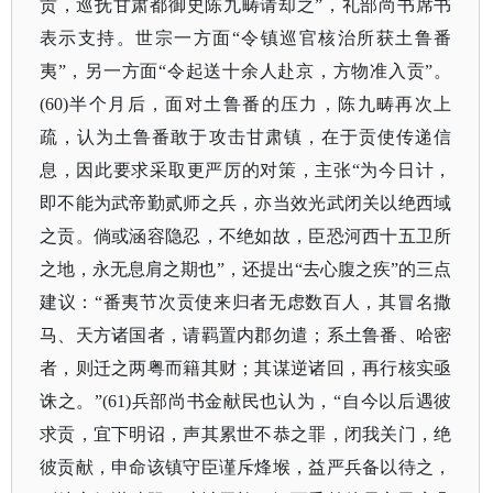
贡，巡抚甘肃都御史陈九畴请却之”，礼部尚书席书
表示支持。世宗一方面“令镇巡官核治所获土鲁番
夷”，另一方面“令起送十余人赴京，方物准入贡”。
(60)半个月后，面对土鲁番的压力，陈九畴再次上
疏，认为土鲁番敢于攻击甘肃镇，在于贡使传递信
息，因此要求采取更严厉的对策，主张“为今日计，
即不能为武帝勤贰师之兵，亦当效光武闭关以绝西域
之贡。倘或涵容隐忍，不绝如故，臣恐河西十五卫所
之地，永无息肩之期也”，还提出“去心腹之疾”的三点
建议：“番夷节次贡使来归者无虑数百人，其冒名撒
马、天方诸国者，请羁置内郡勿遣；系土鲁番、哈密
者，则迁之两粤而籍其财；其谋逆诸回，再行核实亟
诛之。”(61)兵部尚书金献民也认为，“自今以后遇彼
求贡，宜下明诏，声其累世不恭之罪，闭我关门，绝
彼贡献，申命该镇守臣谨斥烽堠，益严兵备以待之，