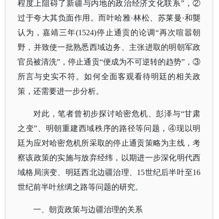
程度上阻碍了新疆与内地的政治经济文化联系”，②
过于夸大其负面作用。而叶哈雅·林松、苏莱曼·和龑
认为，嘉靖三年(1524)停止通贡的论调“再次喧嚣朝
野，并致使一批熟悉西域边务、主张进取的明朝军政
官员被清洗”，停止通贡“便成为不可逆转的趋势”，③
所言与史实不符。如何全面客观看待明廷的相关政
策，还需要进一步分析。
对此，笔者曾初步探讨哈密危机、彭泽与
“甘肃
之变”、明朝重建西域秩序的路径等问题，④现以明
廷为应对哈密危机所采取的停止通贡策略为主线，考
察该政策的实施与放弃经纬，以期进一步深化明代西
域格局演变、明廷西北边疆治理、15世纪后半叶至16
世纪前半叶丝绸之路等问题的研究。
一、朝贡政策与边疆治理的关系