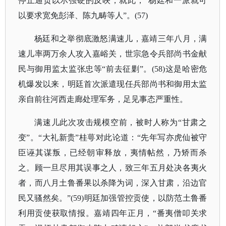
停止通贡以示强硬的反映，就此，“杨廷和一派就可
以要求宽免彭泽、陈九畴等人”。(57)
杨廷和之举彻底激怒满速儿，嘉靖三年八月，满
速儿率两万余人攻入嘉峪关，世宗急令兵部尚书金献
民与御用监太监张忠等
“前去征剿”。(58)这是哈密危
机爆发以来，明廷首次派遣现任兵部尚书和御用太监
亲自前往河西走廊处理军务，足见事态严重性。
满速儿此次攻击规模空前，被时人称为
“甘肃之
变”。“大礼新贵”桂萼对此论道：“先年写亦虎仙被守
臣诬其谋叛，已经朝审释放，夷情帖然，乃矫而杀
之。顾一旦尽用其误事之人，致三年五月处决各夷火
者，而八月土鲁番果以杀降为词，深入甘肃，沿边官
民又骚然矣。”(59)明廷加强管控贡使，以防范土鲁番
利用贡使获取情报。嘉靖四年正月，“番夷僧叩关求