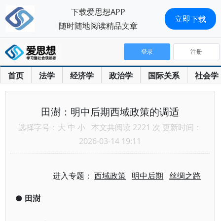
下载爱思想APP
立即下载
随时随地阅读精品文章
登录
注册
首页
法学
经济学
政治学
国际关系
社会学
田澍：明中后期西域政策的调适
选择字号：
大
中
小
本文共阅读 2221 次 更新时间：
2026-03-14 19:11
进入专题：
西域政策
明中后期
丝绸之路
●
田澍