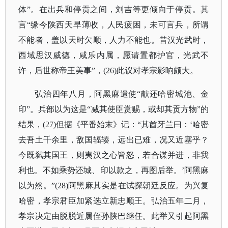
体”。在出兵和停贡之间，刘吉等更倾向于停贡。其
言“缘今陕西天旱薄收，人民疲困，未可言兵，所谓
不能者，盖以天时欠顺，人力不能也。昔汉光武时，
西域思汉威德，咸乐内属，愿请置都护官，光武不
许，后世称帝王美事”，(26)此议对孝宗影响颇大。
弘治四年八月，阿黑麻遣使
“献还哈密城池、金
印”。兵部以为这是“减其使臣赏赐，或却其贡方物”的
结果，(27)但据《平番始末》记：“其酋牙兰曰：‘哈密
去吾土千余里，敌国辐辏，远出已难，况又近塞乎？
今既弑其国王，则夷汉之心皆怒，若合谋并进，非我
利也。不如乘势还城、印以款之，再图后举。’阿黑麻
以为然。”(28)阿黑麻其实是在试探朝廷反应。为兴复
哈密，孝宗君臣加紧选立新忠顺王。弘治五年二月，
孝宗决定由脱脱近属侄孙陕巴继任。此举又引起阿黑