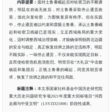
内容提要：
面对土鲁番崛起后对哈密卫的不断袭
扰，明廷在劝谕无效后，对土鲁番采取停止通贡政
策，借此兴复哈密，力图恢复原有秩序。但在实践
中，停止通贡难以约束和震慑土鲁番。承认土鲁番崛
起和哈密卫残破已是现实，立足西域格局的重大变
化，适时调整西域治理策略，才能确保明朝西北边疆
的安全与稳定，真正恢复丝绸之路的交流秩序。明廷
不顾实际，一味停止通贡，不仅未能实现既定目标，
反而使哈密危机愈演愈烈。明世宗在
“大礼议”中击败
杨廷和集团后，正视土鲁番的崛起，同意其朝贡请
求，恢复了丝绸之路的和平交往局面。
标题注释：
本文系国家社科基金中国历史研究院
重大历史问题研究专项
2021年度重大招标项目“河西
走廊与中亚文明”（LSYZD21008）阶段性成果。