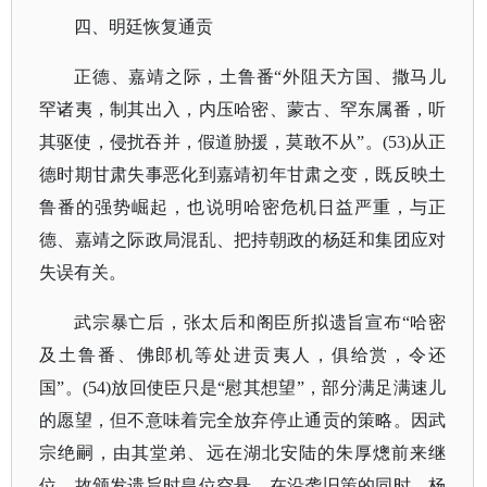
四、明廷恢复通贡
正德、嘉靖之际，土鲁番
“外阻天方国、撒马儿
罕诸夷，制其出入，内压哈密、蒙古、罕东属番，听
其驱使，侵扰吞并，假道胁援，莫敢不从”。(53)从正
德时期甘肃失事恶化到嘉靖初年甘肃之变，既反映土
鲁番的强势崛起，也说明哈密危机日益严重，与正
德、嘉靖之际政局混乱、把持朝政的杨廷和集团应对
失误有关。
武宗暴亡后，张太后和阁臣所拟遗旨宣布
“哈密
及土鲁番、佛郎机等处进贡夷人，俱给赏，令还
国”。(54)放回使臣只是“慰其想望”，部分满足满速儿
的愿望，但不意味着完全放弃停止通贡的策略。因武
宗绝嗣，由其堂弟、远在湖北安陆的朱厚熜前来继
位，故颁发遗旨时皇位空悬。在沿袭旧策的同时，杨