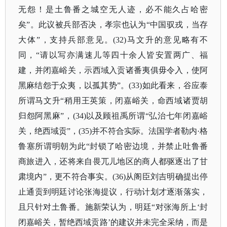
无怨！是土鲁番之城空无人迹，必不能久占哈密
矣”。此议被兵部否决，孝宗也认为“中国驭戎，当存
大体”，支持兵部意见。(32)马文升的意见略有不
同，“请以写亦满速儿等四十余人皆安置两广、福
建，并闭嘉峪关，示西域入贡诸番夷俱毋令入，使阿
黑麻结怨于众夷，以孤其势”。(33)如此看来，谷应泰
所谓马文升“稍用王英策，闭嘉峪关，命西域诸贾胡
归怨阿黑麻”，(34)以及顾祖禹所谓“弘治七年闭嘉峪
关，绝西域贡”，(35)并不符合实际。法国学者勒内·格
鲁塞所谓明朝为此“封锁了哈密边境，并禁止吐鲁番
商旅进入，还将来自畏兀儿地区的商人都驱逐出了甘
肃境内”，更不符合事实。(36)从阁臣刘吉明确提出停
止通贡到明廷讨论张海提议，行动计划才逐渐落实，
且只针对土鲁番。施新荣认为，明廷“对张海所上‘封
闭嘉峪关，暂绝西域贡路’的建议并未完全采纳，而是