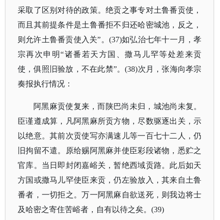
采取了区别对待的政策。绝贡之事专对土鲁番贡使，
而且其前提条件是土鲁番拒不归还哈密城池，反之，
则允许土鲁番贡使入关”。(37)如弘治七年十一月，孝
宗再次申明“诸番若天方国、撒马儿罕等处差来贡
使，俱照旧验放，不在此禁”。(38)次月，张海向孝宗
奏报执行情况：
阿黑麻贡使复来，而陕巴尚未归，城池尚未复。
臣谨遵成算，凡阿黑麻所贡方物，尽数驱逐出关，示
以绝意。其前次贡使写亦满速儿等一百七十二人，仍
旧拘留不遣。原给赐阿黑麻并使臣彩段诸物，悉贮之
官库。当日即封闭嘉峪关，暂绝西域贡路。此后如天
方国或撒马儿罕使臣来贡，仍左验放入，其来自土鲁
番者，一切拒之。万一阿黑麻自欲送死，则我边将士
及哈密之寄住苦峪者，自有以待之矣。
(39)