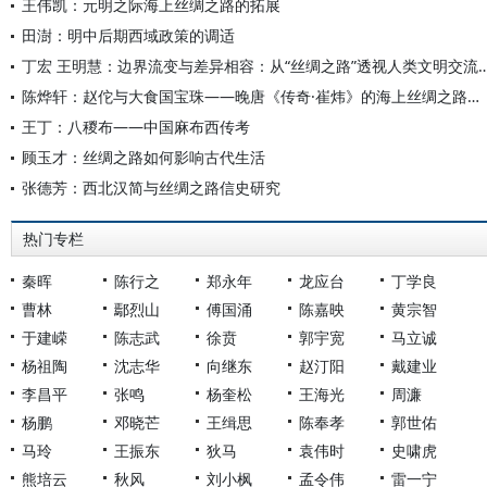
王伟凯：元明之际海上丝绸之路的拓展
田澍：明中后期西域政策的调适
丁宏 王明慧：边界流变与差异相容：从“丝绸之路”
陈烨轩：赵佗与大食国宝珠——晚唐《传奇·崔炜》的海上丝绸之路记忆
王丁：八稯布——中国麻布西传考
顾玉才：丝绸之路如何影响古代生活
张德芳：西北汉简与丝绸之路信史研究
热门专栏
秦晖
陈行之
郑永年
龙应台
丁学良
曹林
鄢烈山
傅国涌
陈嘉映
黄宗智
于建嵘
陈志武
徐贲
郭宇宽
马立诚
杨祖陶
沈志华
向继东
赵汀阳
戴建业
李昌平
张鸣
杨奎松
王海光
周濂
杨鹏
邓晓芒
王缉思
陈奉孝
郭世佑
马玲
王振东
狄马
袁伟时
史啸虎
熊培云
秋风
刘小枫
孟令伟
雷一宁