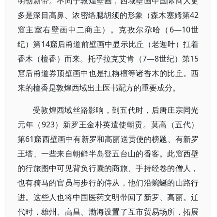
明创新带。不同于敦煌壁画，西域壁画中国际商人更
多是深目高鼻、浓密络腮胡须的形象（森木塞姆第42
窟主室右壁画中二商主）。克孜尔尕哈（6—10世
纪）第14窟后甬道前壁画中显示比丘（老迦叶）扛着
香木（檀香）而来。托乎拉克艾肯（7—8世纪）第15
窟后甬道券顶壁画中也是扛栴檀等诸香木的比丘。西
来的檀香是敦煌西域出土医书配方的重要成分。
受敦煌西域丝路影响，到五代时，后唐庄宗同光
元年（923）新罗王金朴英遣使朝贡。莫高（五代）
第61窟西壁画中有新罗和高丽送贡使的榜题、有新罗
王塔、一些来自朝鲜半岛登五台山的香客。此窟西壁
的行旅图中可见背负行囊的商旅、手持经卷的僧人，
也有骑马的官员与步行的侍从，他们沿蜿蜒的山路行
进。这些人也将中国医药文明带回了新罗、高丽。辽
代时，雄州、高昌、渤海设置了互市贸易场所，拓展