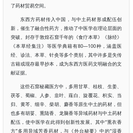
了药材贸易空间。
东西方药材传入中国，与中土药材形成配伍创
新，催生了融合性药方，推动了中医学在理论层面的
突破。封存于敦煌石窟千年的《食疗本草》《脉经》
《本草经集注》等医学典籍有80—100种，涵盖医
经、诊法、本草、针灸等多个类别，其中许多是失传
古籍或现存最早抄本，成为东西方医药文明融合的文
献证据。
这些石窟秘藏医方中，多用甘草、桂枝、生姜、
茯苓、蜀椒、人参、韭叶、薤白、旋覆花、枳实、当
归、黄芩、细辛、柴胡、麝香等原生中土的药材，但
也多有胡荽、熏陆香、龙脑香等异域药材与中土药材
配伍，使中医学在此得到创新性发展。其中“熏衣香
方”多用异域芳香药材，与《外台秘要》中的“湿香