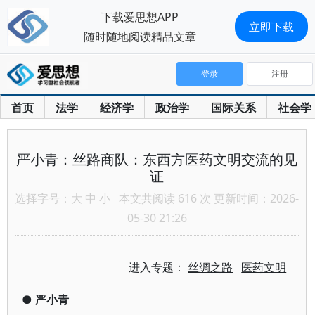
下载爱思想APP
立即下载
随时随地阅读精品文章
登录
注册
首页
法学
经济学
政治学
国际关系
社会学
严小青：丝路商队：东西方医药文明交流的见
证
选择字号：
大
中
小
本文共阅读 616 次 更新时间：2026-
05-30 21:26
进入专题：
丝绸之路
医药文明
●
严小青