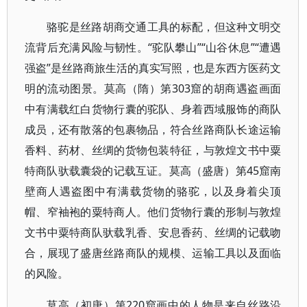
骆驼是丝路胡商交通工具的标配，但这种文明交
流背后充满风险与韧性。“驼队攀山”“山谷休息”“遭遇
强盗”是丝路商旅生活的真实写照，也是东西方医药文
明的流动图景。莫高（隋）第303窟的胡商遇盗画面
中有满载红白货物行囊的驼队、身着西域服饰的商队
成员，还有散落的包裹物品，符合丝路商队长途运输
香料、药材、丝绸的货物包装特征，与敦煌文书中粟
特商队驮载囊袋的记载互证。莫高（盛唐）第45窟南
壁商人遇盗图中有满载货物的骆驼，以及身着尖顶
帽、窄袖袍的粟特商人。他们货物行囊的形制与敦煌
文书中粟特商队驮载乳香、安息香药、丝绸的记载吻
合，展现了盛唐丝路商队的规模、运输工具以及面临
的风险。
莫高（初唐）第220窟画中的人物是来自丝路沿