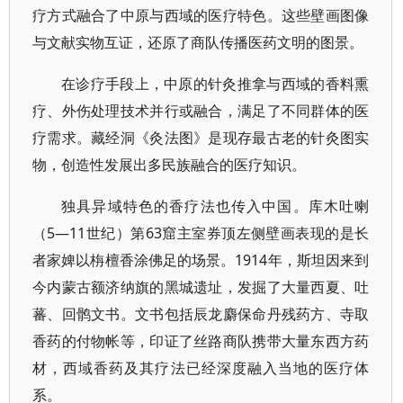
疗方式融合了中原与西域的医疗特色。这些壁画图像
与文献实物互证，还原了商队传播医药文明的图景。
在诊疗手段上，中原的针灸推拿与西域的香料熏
疗、外伤处理技术并行或融合，满足了不同群体的医
疗需求。藏经洞《灸法图》是现存最古老的针灸图实
物，创造性发展出多民族融合的医疗知识。
独具异域特色的香疗法也传入中国。库木吐喇
（5—11世纪）第63窟主室券顶左侧壁画表现的是长
者家婢以栴檀香涂佛足的场景。1914年，斯坦因来到
今内蒙古额济纳旗的黑城遗址，发掘了大量西夏、吐
蕃、回鹘文书。文书包括辰龙麝保命丹残药方、寺取
香药的付物帐等，印证了丝路商队携带大量东西方药
材，西域香药及其疗法已经深度融入当地的医疗体
系。