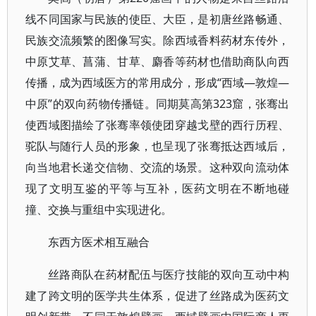
线不同国家与民族的使臣、大臣，是初唐丝路畅通、
民族交流频繁的图像写实。除西域香料药材东传外，
中原艾草、菖蒲、甘草、麝香等药材也借助商队向西
传播，成为西域医方的常用成分，形成“西域—敦煌—
中原”的双向药物传播链。同期莫高第323窟，张骞出
使西域图描绘了张骞率领使团穿越戈壁的西行历程、
驼队与随行人员的形象，也呈现了张骞抵达西域后，
向当地君长递交信物、交流的场景。这种双向流动体
现了文明互鉴的平等与互补，医药文明在不断地碰
撞、交换与重组中实现进化。
东西方医术相互融合
丝路商队在药材配伍与医疗技能的双向互动中构
建了跨文明的医学共生体系，促进了丝路成为医药文