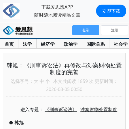
下载爱思想APP
立即下载
随时随地阅读精品文章
登录
注册
首页
法学
经济学
政治学
国际关系
社会学
韩旭：《刑事诉讼法》再修改与涉案财物处置
制度的完善
选择字号：
大
中
小
本文共阅读 1859 次 更新时间：
2026-03-05 00:50
进入专题：
《刑事诉讼法》
涉案财物处置制度
●
韩旭