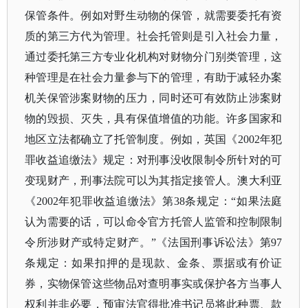
保管条件。例如对野生动物的保管，就需要委托有资
质的第三方代为管理。社会托管则是引入社会力量，
通过委托第三方专业化机构对财物分门别类管理，这
种管理是在社会力量参与下的管理，有助于减轻办案
机关保管涉案财物的压力，同时还可有效防止涉案财
物的毁损、灭失，具有保值增值的功能。许多国家和
地区立法都确立了托管制度。例如，英国《
2002年犯
罪收益追缴法》规定：对刑事没收限制令所针对的可
变现财产，刑事法院可以为其指定接管人。澳大利亚
《2002年犯罪收益追缴法》第38条规定：“如果法庭
认为需要的话，可以命令官方托管人监管和控制限制
令所涉财产或特定财产。”《法国刑事诉讼法》第97
条规定：如果扣押的是现款、金条、票据或有价证
券，实物保管这些物品对查明事实或保护各方当事人
权利并非必要，预审法官得批准书记员将此种票、款