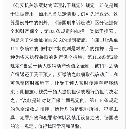
《公安机关涉案财物管理若干规定》规定，即使是属
于证据使用，如果具备法定情形，仍可先行返还。这
算是例外中的例外。《德国刑事诉讼法》区分证据保
全和财产保全，第
108条规定的扣押，类似于搜索，
均是为了保全证据而采取的强制措施。而第111e条至
111h条确立的“假扣押”制度则是对财产的扣押，是一
种为将来执行采取的财产保全措施。第111d条第2款
规定:“当受干预人缴纳动产价值之金额，被扣押之动
产得返还于受干预人。所缴纳之款项取代该动产，亦
可保留随时撤销下，让受干预人暂时使用至程序结
束；此措施可视受干预人提供担保或履行负担而决定
之。”该款是针对财产保全而规定的。第111d条规定
的保全没收之扣押，所针对的是犯罪所得、犯罪工
具、犯罪产物和犯罪客体以及禁用设备之物。德国法
的这一规定，值得我国学习和借鉴。