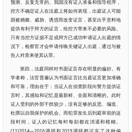
预测、反复无常的。我国没有证人准备和指导程序，
控方不确定证人在法庭上将如何表现，出庭证人可能
因被贿赂、威胁、诱惑而改变证言，甚至出乎意料地
提供有利于辩方的证言，给控方带来不必要的风险。
只有当控方证据不足或辩方已成功申请证人出庭的情
况下，检察官才会申请传唤关键证人出庭，通过与被
告人对质来使其认罪。
第四，法庭同样对书面证言存在明显的偏好。有
学者称，法官普遍认为书面证言比当庭证言更加准确
和可靠，理由在于：当证人在侦查阶段向警方提供证
言时，其感知和记忆是最新鲜、全面和清晰的。此时
证人受到的外部干扰较少，没有足够的反思、编造、
杜撰以自我保护的机会。而犯罪发生后到庭审前的这
段时间，证人的记忆每时每刻都在消退和模糊。
(11)2014—2016调研和2019调研都证实了这种偏