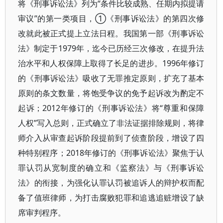
将《刑事诉讼法》列为“条件比较成熟、任期内拟提请
审议”的第一类项目，①《刑事诉讼法》的第四次修
改就此被正式提上立法日程。我国第一部《刑事诉讼
法》制定于1979年，迄今已历经三次修改，在提升法
治水平和人权保障上取得了长足的进步。1996年修订
的《刑事诉讼法》吸收了无罪推定原则，扩充了基本
原则的条文数量，将饱受争议的免予起诉改为酌定不
起诉；2012年修订的《刑事诉讼法》将“尊重和保障
人权”写入总则，正式确立了非法证据排除规则，将律
师介入从审查起诉阶段提前到了侦查阶段，增设了四
种特别程序；2018年修订的《刑事诉讼法》聚焦于认
罪认罚从宽制度的确立和《监察法》与《刑事诉讼
法》的衔接，为强化认罪认罚被追诉人的辩护权而配
备了值班律师，为打击腐败犯罪和追逃追赃增设了缺
席审判程序。