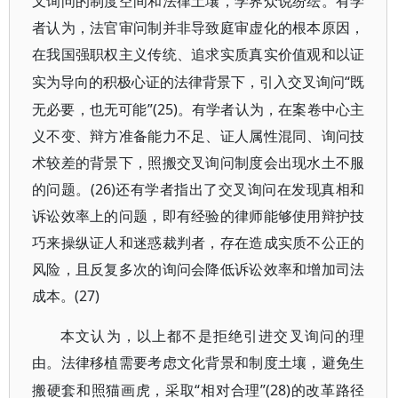
叉询问的制度空间和法律土壤，学界众说纷纭。有学
者认为，法官审问制并非导致庭审虚化的根本原因，
在我国强职权主义传统、追求实质真实价值观和以证
“既
实为导向的积极心证的法律背景下，引入交叉询问
无必要，也无可能”(25)。有学者认为，在案卷中心主
义不变、辩方准备能力不足、证人属性混同、询问技
术较差的背景下，照搬交叉询问制度会出现水土不服
的问题。(26)还有学者指出了交叉询问在发现真相和
诉讼效率上的问题，即有经验的律师能够使用辩护技
巧来操纵证人和迷惑裁判者，存在造成实质不公正的
风险，且反复多次的询问会降低诉讼效率和增加司法
成本。(27)
本文认为，以上都不是拒绝引进交叉询问的理
由。法律移植需要考虑文化背景和制度土壤，避免生
“相对合理”(28)的改革路径
搬硬套和照猫画虎，采取