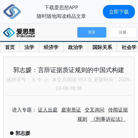
下载爱思想APP
立即下载
随时随地阅读精品文章
登录
注册
首页
法学
经济学
政治学
国际关系
社会学
郭志媛：言辞证据质证规则的中国式构建
选择字号：
大
中
小
本文共阅读 953 次 更新时间：2026-
03-06 08:38
进入专题：
证人出庭
庭审质证
交叉询问
传闻证据
规则
《刑事诉讼法》
●
郭志媛