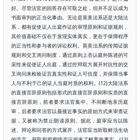
好。尽管法官的回答存在可取之处，但并不足以成为
书面审判的正当化事由。无论是英美法系还是大陆法
系，都有促使证人出庭作证的审理原则和证据规则，
其价值基础不仅在于发现实体真实，更在于保障程序
的正当性和参与者的诉讼权利。英美法系的传闻证据
规则和交叉询问制度，通过原则上否认庭外陈述的可
采性来促使证人出庭，通过控辩双方展开对抗性的交
叉询问来检验证言真实性和证人可信度，并保障当事
人与不利于己的证人当庭对质的权利。(12)大陆法系
的直接言辞原则包括形式的直接言辞原则和实质的直
接言辞原则，前者要求法官集中、不间断地亲历庭
审，后者要求法官以最接近事实的原始方式来审查证
据，又被称为禁止朗读原则。据此，庭审应当以陈
述、辩论和问答的方式展开，法官应当听取鲜活生动
的语言、获取和观察情态证据来了解案件事实。(13)