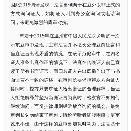
因此2019调研发现，法官更倾向于在庭外以非正式的
方式询问证人，如将证人叫到办公室询问或电话询
问，来避免激烈的庭审对抗。
2015年在温州市中级人民法院旁听的一次
笔者于
示范庭审中发现，主审法官并不擅长处理庭前证言和
当庭证言出现矛盾的情况。在该示范庭审中，在四名
证人准备出庭作证的情况下，法庭在传唤证人前已宣
读了所有书面证言，而四名证人在出庭后作出了与书
面证言不一致的陈述。在审判长要求控辩双方向证人
提问时，控方只要求证人给出翻证的合理解释，当证
人拒绝解释并坚持当庭证言为真时，检察官不知如何
继续询问，而辩护律师则经常放弃询问的机会。最终
审判长匆匆结束了审判，留给旁听者满腹困惑，庭审
效果不佳。由于这样的庭审更加耗时耗力，法官基于