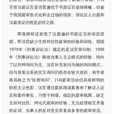
尽管当庭证言是否普遍优于书面证言值得商榷，但鉴
于我国庭审形式化和走过场的现状，强化证人出庭和
法庭质证仍然是必经之路。
两项调研还发现了法庭偏好书面证言的深层原
因，即法官缺少主持对抗性庭审的经验和训练。我国
1979年《刑事诉讼法》规定的是法官审问制，1996
年《刑事诉讼法》吸收当事人主义模式的经验，转向
了以控辩询问为主、法官补充发问为辅的询问模式，
但与英美法系的交叉询问仍然存在较大差距，有学者
将其称之为“轮替询问”。(14)庭审活动仍具有鲜明的
职权主义色彩，法官通过庭前阅读案卷来了解证人证
言和案件事实，习惯于和缓、稳定的庭审氛围，缺乏
主持对抗性、辩论式庭审的经验，无法处理相互矛盾
的证词、当事人的反对意见等复杂多变的庭审状况。